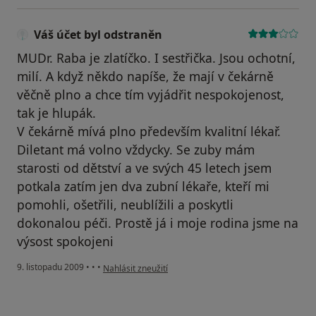
Váš účet byl odstraněn
MUDr. Raba je zlatíčko. I sestřička. Jsou ochotní,
milí. A když někdo napíše, že mají v čekárně
věčně plno a chce tím vyjádřit nespokojenost,
tak je hlupák.
V čekárně mívá plno především kvalitní lékař.
Diletant má volno vždycky. Se zuby mám
starosti od dětství a ve svých 45 letech jsem
potkala zatím jen dva zubní lékaře, kteří mi
pomohli, ošetřili, neublížili a poskytli
dokonalou péči. Prostě já i moje rodina jsme na
výsost spokojeni
podle názoru uživatele Váš účet byl odstraněn
9. listopadu 2009
•
•
•
Nahlásit zneužití