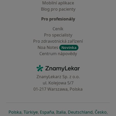
Mobilní aplikace
Blog pro pacienty
Pro profesionály
Ceník
Pro specialisty
Pro zdravotnická zařízení
Noa Notes
Novinka
Centrum nápovědy
Kontakt
ZnamyLekar - Hlavní stránka
ZnanyLekarz Sp. z o.o.
ul. Kolejowa 5/7
01-217 Warszawa, Polska
se otevře v nové záložce
se otevře v nové záložce
se otevře v nové záložce
se otevře v nové záložce
se otevře v 
se o
Polska
,
Türkiye
,
España
,
Italia
,
Deutschland
,
Česko
,