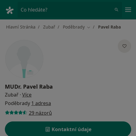
Hla
Co hledáte?
Hlavní Stránka
Zubař
Poděbrady
Pavel Raba
Změna města
MUDr.
Pavel Raba
o specializacích
Zubař
·
Více
Poděbrady
1 adresa
29 názorů
Kontaktní údaje