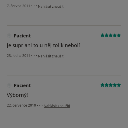
podle názoru uživatele Pacient
7. června 2011
•
•
•
Nahlásit zneužití
Pacient
je supr ani to u něj tolik nebolí
podle názoru uživatele Pacient
23. ledna 2011
•
•
•
Nahlásit zneužití
Pacient
Výborný!
podle názoru uživatele Pacient
22. července 2010
•
•
•
Nahlásit zneužití