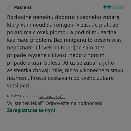
Pacient
Rozhodne nemohu doporucit zadneho zubare,
ktery Vam neudela rentgen. V zasade plati, ze
pokud ma clovek plombu a pod ni mu zacina
kaz mate problem. Bez rentgenu to ovsem vcas
nepoznate. Clovek na to prijde sam az v
pripade zvysene citlivosti nebo v horsim
pripade akutni bolesti. At uz se zubar a jeho
asistentka chovaji mile, nic to v konecnem stavu
nezmeni. Proste ocekavam od sveho zubare
vetsi peci.
podle názoru uživatele Pacient
6. května 2010
•
•
•
Nahlásit zneužití
Vy jste ten lékař? Odpovězte na hodnocení!
Zaregistrujte se nyní