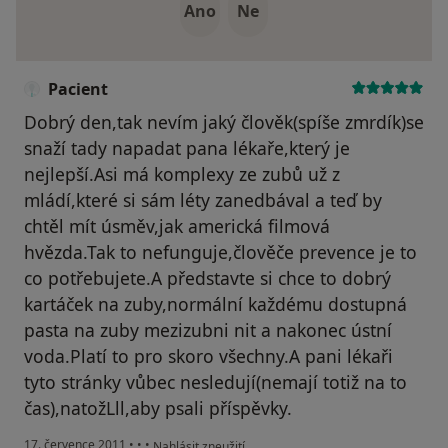
Ano
Ne
Pacient
Dobrý den,tak nevím jaký člověk(spíše zmrdík)se
snaží tady napadat pana lékaře,který je
nejlepší.Asi má komplexy ze zubů už z
mládí,které si sám léty zanedbával a teď by
chtěl mít úsměv,jak americká filmová
hvězda.Tak to nefunguje,člověče prevence je to
co potřebujete.A představte si chce to dobrý
kartáček na zuby,normální každému dostupná
pasta na zuby mezizubni nit a nakonec ústní
voda.Platí to pro skoro všechny.A pani lékaři
tyto stránky vůbec nesledují(nemají totiž na to
čas),natožLll,aby psali příspěvky.
podle názoru uživatele Pacient
17. července 2011
•
•
•
Nahlásit zneužití