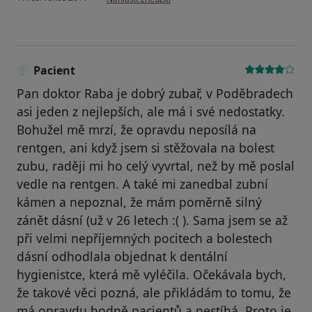
Pacient
Pan doktor Raba je dobrý zubař, v Poděbradech
asi jeden z nejlepších, ale má i své nedostatky.
Bohužel mě mrzí, že opravdu neposílá na
rentgen, ani když jsem si stěžovala na bolest
zubu, raději mi ho celý vyvrtal, než by mě poslal
vedle na rentgen. A také mi zanedbal zubní
kámen a nepoznal, že mám poměrně silný
zánět dásní (už v 26 letech :( ). Sama jsem se až
při velmi nepříjemných pocitech a bolestech
dásní odhodlala objednat k dentální
hygienistce, která mě vyléčila. Očekávala bych,
že takové věci pozná, ale přikládám to tomu, že
má opravdu hodně pacientů a nestíhá. Proto je