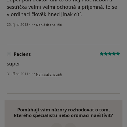
sestřička velmi velmi ochotná a příjemná, to se
v ordinaci člověk hned jinak cítí.
podle názoru uživatele Váš účet byl odstraněn
25. října 2013
•
•
•
Nahlásit zneužití
Pacient
super
podle názoru uživatele Pacient
31. října 2011
•
•
•
Nahlásit zneužití
Pomáhají vám názory rozhodovat o tom,
kterého specialistu nebo ordinaci navštívit?