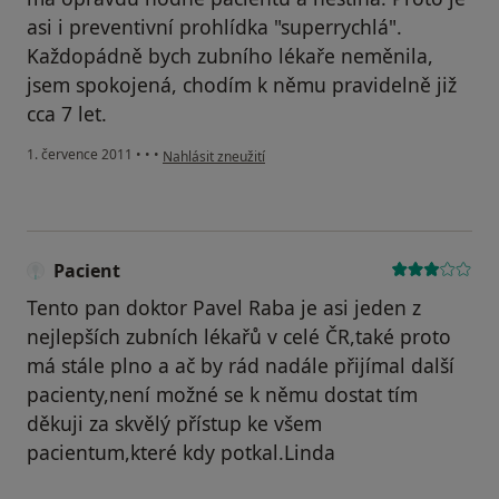
asi i preventivní prohlídka "superrychlá".
Každopádně bych zubního lékaře neměnila,
jsem spokojená, chodím k němu pravidelně již
cca 7 let.
podle názoru uživatele Pacient
1. července 2011
•
•
•
Nahlásit zneužití
Pacient
Tento pan doktor Pavel Raba je asi jeden z
nejlepších zubních lékařů v celé ČR,také proto
má stále plno a ač by rád nadále přijímal další
pacienty,není možné se k němu dostat tím
děkuji za skvělý přístup ke všem
pacientum,které kdy potkal.Linda