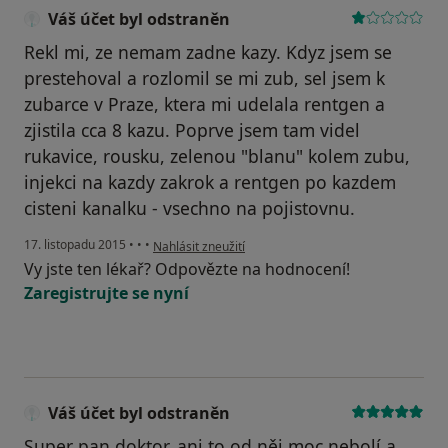
Váš účet byl odstraněn
Rekl mi, ze nemam zadne kazy. Kdyz jsem se
prestehoval a rozlomil se mi zub, sel jsem k
zubarce v Praze, ktera mi udelala rentgen a
zjistila cca 8 kazu. Poprve jsem tam videl
rukavice, rousku, zelenou "blanu" kolem zubu,
injekci na kazdy zakrok a rentgen po kazdem
cisteni kanalku - vsechno na pojistovnu.
podle názoru uživatele Váš účet byl odstraněn
17. listopadu 2015
•
•
•
Nahlásit zneužití
Vy jste ten lékař? Odpovězte na hodnocení!
Zaregistrujte se nyní
Váš účet byl odstraněn
Super pan doktor, ani to od něj moc nebolí a