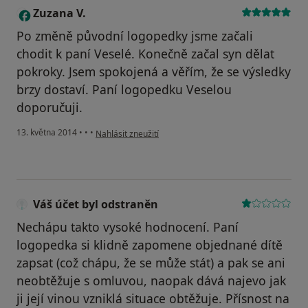
Zuzana V.
Z
Po změně původní logopedky jsme začali
chodit k paní Veselé. Konečně začal syn dělat
pokroky. Jsem spokojená a věřím, že se výsledky
brzy dostaví. Paní logopedku Veselou
doporučuji.
podle názoru uživatele Zuzana V.
13. května 2014
•
•
•
Nahlásit zneužití
Váš účet byl odstraněn
Nechápu takto vysoké hodnocení. Paní
logopedka si klidně zapomene objednané dítě
zapsat (což chápu, že se může stát) a pak se ani
neobtěžuje s omluvou, naopak dává najevo jak
ji její vinou vzniklá situace obtěžuje. Přísnost na