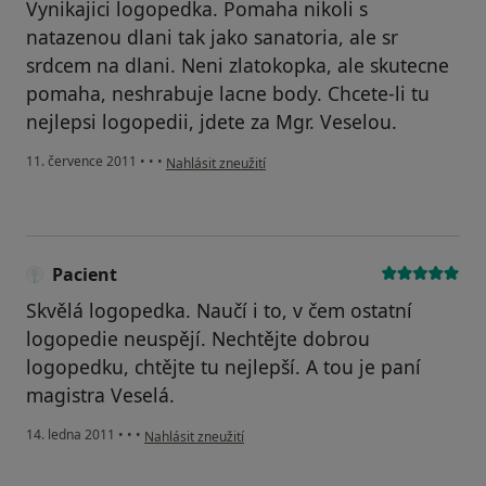
Vynikajici logopedka. Pomaha nikoli s
natazenou dlani tak jako sanatoria, ale sr
srdcem na dlani. Neni zlatokopka, ale skutecne
pomaha, neshrabuje lacne body. Chcete-li tu
nejlepsi logopedii, jdete za Mgr. Veselou.
podle názoru uživatele Pacient
11. července 2011
•
•
•
Nahlásit zneužití
Pacient
Skvělá logopedka. Naučí i to, v čem ostatní
logopedie neuspějí. Nechtějte dobrou
logopedku, chtějte tu nejlepší. A tou je paní
magistra Veselá.
podle názoru uživatele Pacient
14. ledna 2011
•
•
•
Nahlásit zneužití