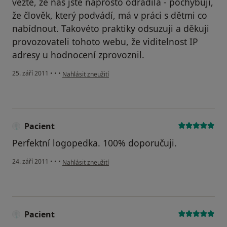
vězte, že nás jste naprosto odradila - pochybuji,
že člověk, který podvádí, má v práci s dětmi co
nabídnout. Takovéto praktiky odsuzuji a děkuji
provozovateli tohoto webu, že viditelnost IP
adresy u hodnocení zprovoznil.
podle názoru uživatele Váš účet byl odstraněn
25. září 2011
•
•
•
Nahlásit zneužití
Pacient
Perfektní logopedka. 100% doporučuji.
podle názoru uživatele Pacient
24. září 2011
•
•
•
Nahlásit zneužití
Pacient