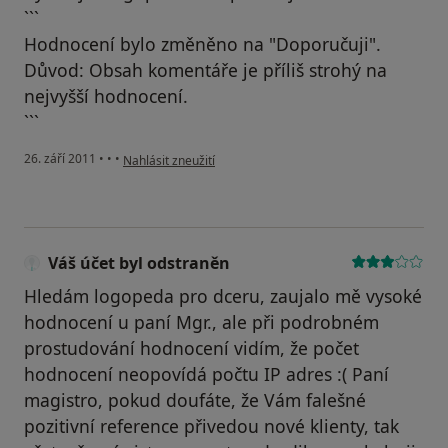
```
Hodnocení bylo změněno na "Doporučuji".
Důvod: Obsah komentáře je příliš strohý na
nejvyšší hodnocení.
```
podle názoru uživatele Pacient
26. září 2011
•
•
•
Nahlásit zneužití
Váš účet byl odstraněn
Hledám logopeda pro dceru, zaujalo mě vysoké
hodnocení u paní Mgr., ale při podrobném
prostudování hodnocení vidím, že počet
hodnocení neopovídá počtu IP adres :( Paní
magistro, pokud doufáte, že Vám falešné
pozitivní reference přivedou nové klienty, tak