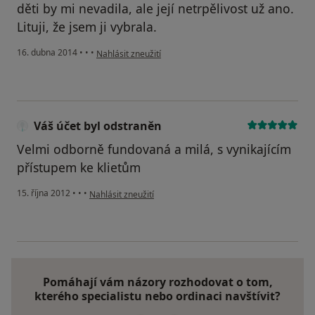
děti by mi nevadila, ale její netrpělivost už ano.
Lituji, že jsem ji vybrala.
podle názoru uživatele Váš účet byl odstraněn
16. dubna 2014
•
•
•
Nahlásit zneužití
Váš účet byl odstraněn
Velmi odborně fundovaná a milá, s vynikajícím
přístupem ke klietům
podle názoru uživatele Váš účet byl odstraněn
15. října 2012
•
•
•
Nahlásit zneužití
Pomáhají vám názory rozhodovat o tom,
kterého specialistu nebo ordinaci navštívit?