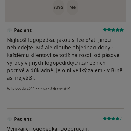
Ano
Ne
Pacient
Nejlepší logopedka, jakou si lze přát, jinou
nehledejte. Má ale dlouhé objednací doby -
každému klientovi se totiž na rozdíl od pásové
výroby v jiných logopedických zařízeních
poctivě a dǔkladně. Je o ni veliký zájem - v Brně
asi největší.
podle názoru uživatele Pacient
6. listopadu 2011
•
•
•
Nahlásit zneužití
Pacient
Vynikající logopedka. Doporučuji.