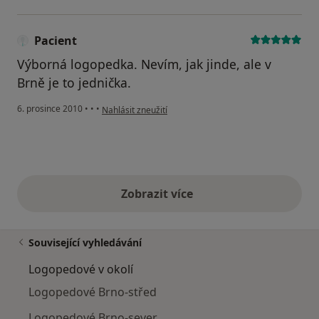
Pacient
Výborná logopedka. Nevím, jak jinde, ale v
Brně je to jednička.
podle názoru uživatele Pacient
6. prosince 2010
•
•
•
Nahlásit zneužití
Zobrazit více
výše uvedené názory
Související vyhledávání
Logopedové v okolí
Logopedové Brno-střed
Logopedové Brno-sever