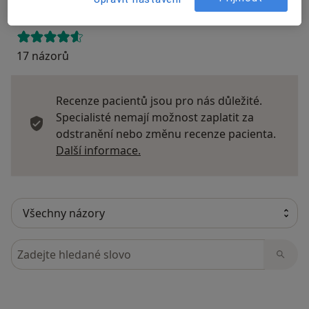
17 názorů
Recenze pacientů jsou pro nás důležité.
Specialisté nemají možnost zaplatit za
odstranění nebo změnu recenze pacienta.
Další informace o názorech
Další informace.
Hledejte v názorech