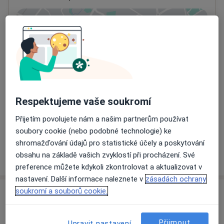
Přiblížit mapu
se otevře v nové záložce
Dostupnost
Na této adrese online kalendář není aktivní
Co mám v takové situaci udělat?
Respektujeme vaše soukromí
Způsoby platby (soukromé návštěvy)
Na teto adrese lékař přijímá pacienty na pojišťovnu
Přijetím povolujete nám a našim partnerům používat
Detaily
soubory cookie (nebo podobné technologie) ke
shromažďování údajů pro statistické účely a poskytování
Více
obsahu na základě vašich zvyklostí při procházení. Své
o adrese
preference můžete kdykoli zkontrolovat a aktualizovat v
nastavení. Další informace naleznete v
zásadách ochrany
soukromí a souborů cookie.
Názory
Přidejte svůj názor
Přijmout
Upravit nastavení