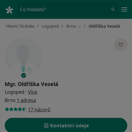
Hla
Co hledáte?
Hlavní Stránka
Logoped
Brno
Oldřiška Veselá
Změna města
Mgr.
Oldřiška Veselá
o specializacích
Logoped
·
Více
Brno
1 adresa
17 názorů
Kontaktní údaje