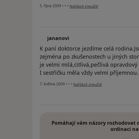
podle názoru uživatele jiricheck
5. října 2009
•
•
•
Nahlásit zneužití
jananovi
J
K paní doktorce jezdíme celá rodina.J
zejména po zkušenostech u jiných sto
je velmi milá,citlivá,pečlivá opravdový
I sestřičku měla vždy velmi příjemnou.
podle názoru uživatele jananovi
7. května 2009
•
•
•
Nahlásit zneužití
Pomáhají vám názory rozhodovat o 
ordinaci na