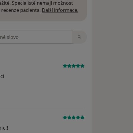
žité. Specialisté nemají možnost
Další informace o názor
 recenze pacienta.
Další informace.
zorech
ci
ic!!