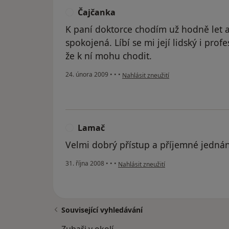
Čajčanka
Č
K paní doktorce chodím už hodně let a
spokojená. Líbí se mi její lidský i prof
že k ní mohu chodit.
podle názoru uživatele Čajčanka
24. února 2009
•
•
•
Nahlásit zneužití
Lamač
L
Velmi dobrý přístup a příjemné jedná
podle názoru uživatele Lamač
31. října 2008
•
•
•
Nahlásit zneužití
Související vyhledávání