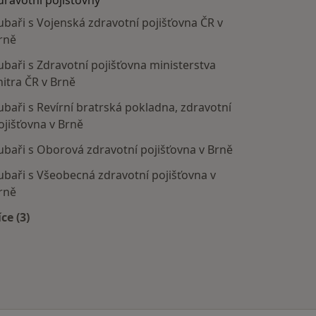
dravotní pojišťovny
ubaři s Vojenská zdravotní pojišťovna ČR v
rně
ubaři s Zdravotní pojišťovna ministerstva
nitra ČR v Brně
ubaři s Revírní bratrská pokladna, zdravotní
ojišťovna v Brně
ubaři s Oborová zdravotní pojišťovna v Brně
ubaři s Všeobecná zdravotní pojišťovna v
rně
íce (3)
Více v kategorii: Zdravotní pojišťovny