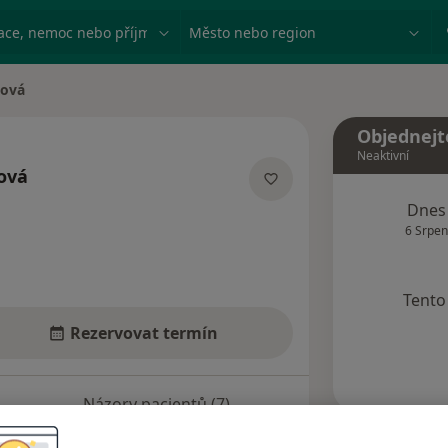
ace, nemoc nebo příjmení
Město nebo region
ková
Objednejt
Neaktivní
ová
ích
Dnes
6 Srpen
Tento 
Rezervovat termín
Názory pacientů (7)