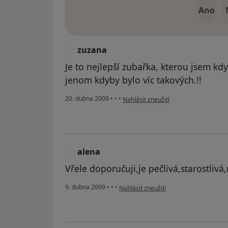
Ano
zuzana
Z
Je to nejlepší zubařka, kterou jsem kd
jenom kdyby bylo víc takových.!!
podle názoru uživatele zuzana
20. dubna 2009
•
•
•
Nahlásit zneužití
alena
A
Vřele doporučuji,je pečlivá,starostli
podle názoru uživatele alena
9. dubna 2009
•
•
•
Nahlásit zneužití