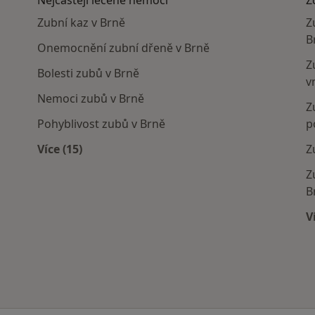
Nejčastěji léčené nemoci
Z
Zubní kaz v Brně
Z
B
Onemocnění zubní dřeně v Brně
Z
Bolesti zubů v Brně
v
Nemoci zubů v Brně
Z
Pohyblivost zubů v Brně
p
Více (15)
Z
Více v kategorii: Nejčastěji léčené nemoci
Z
B
V