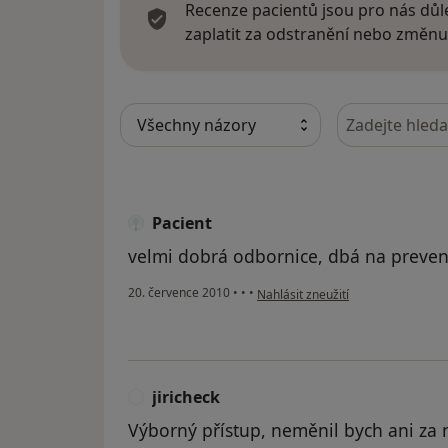
Recenze pacientů jsou pro nás důle
zaplatit za odstranění nebo změnu
Hledejte v ná
Pacient
velmi dobrá odbornice, dbá na preven
podle názoru uživatele Pacient
20. července 2010
•
•
•
Nahlásit zneužití
jiricheck
J
Výborný přístup, neměnil bych ani za n