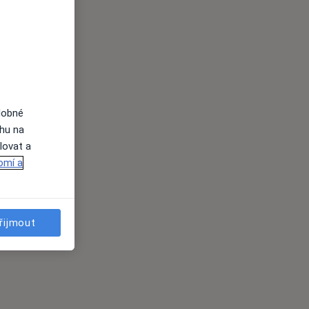
dobné
ahu na
lovat a
omí a
řijmout