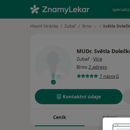
specializ
Hlavní Stránka
Zubař
Brno
Světla Doleč
Změna města
MUDr.
Světla Dolečk
o specializac
Zubař
·
Více
Brno
2 adresy
7 názorů
Kontaktní údaje
Ceník
Adresy