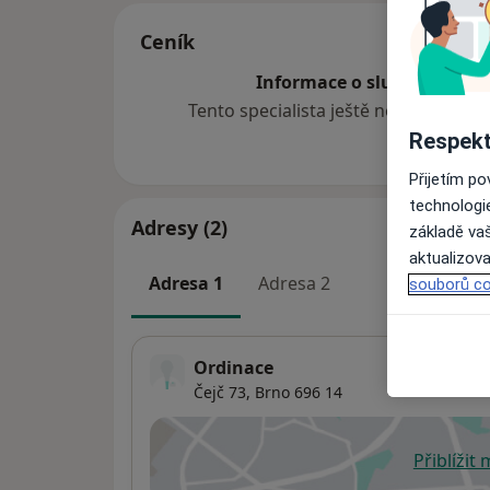
Ceník
Informace o službách a cen
Tento specialista ještě nepřidával ž
Respekt
Přijetím p
technologi
Adresy (2)
základě vaš
aktualizova
Adresa 1
Adresa 2
souborů co
Ordinace
Čejč 73,
Brno
696 14
Přiblížit
se