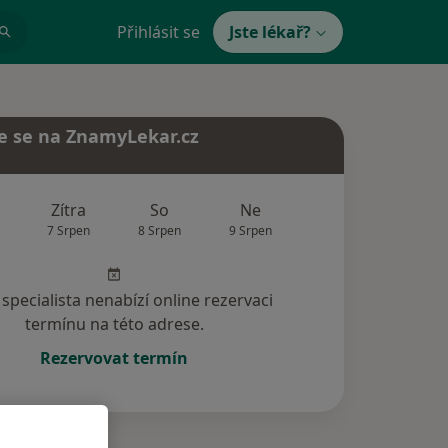
Přihlásit se
Jste lékař?
e se na ZnamyLekar.cz
Zítra
So
Ne
Po
Út
7 Srpen
8 Srpen
9 Srpen
10 Srpen
11 Srp
specialista nenabízí online rezervaci
termínu na této adrese.
Rezervovat termín