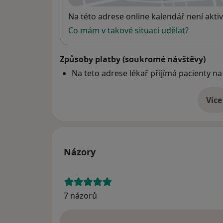
Dostupnost
Na této adrese online kalendář není aktiv
Co mám v takové situaci udělat?
Způsoby platby (soukromé návštěvy)
Na teto adrese lékař přijímá pacienty na
Více
o 
Názory
7 názorů