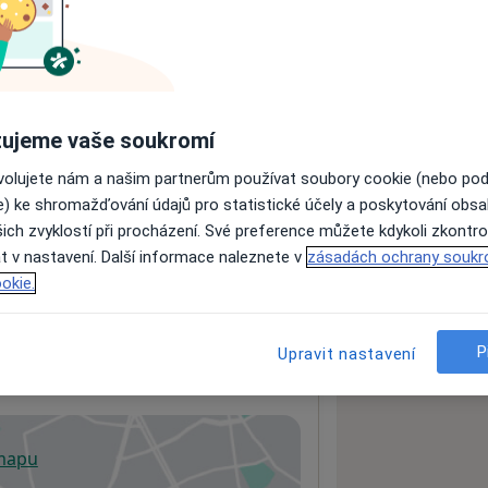
ách nejsou k dispozici
ádné informace o svých službách.
ujeme vaše soukromí
ovolujete nám a našim partnerům používat soubory cookie (nebo po
e) ke shromažďování údajů pro statistické účely a poskytování obs
ich zvyklostí při procházení. Své preference můžete kdykoli zkontro
t v nastavení. Další informace naleznete v
zásadách ochrany soukr
okie.
P
Upravit nastavení
 mapu
 otevře v nové záložce