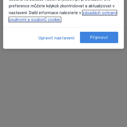
preference můžete kdykoli zkontrolovat a aktualizovat v
·
Více
Zubař
nastavení. Další informace naleznete v
zásadách ochrany
2 názory
soukromí a souborů cookie.
Merhautova 224, Brno
•
Mapa
ALTADENT - stomatologické centrum
Přijmout
Upravit nastavení
Tento specialista nenabízí online rezervaci termínu na této adrese.
Rezervovat termín
Arculum - přijímáme nové pacienty
·
Více
Zubař, Dentální hygienistka, hygienista, Ortodontista