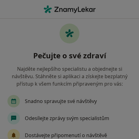
Hla
Zubař • Brno-Kohoutovice, Brno, jihomoravský
Filtry
Mapa
Zubař, Brno-Kohoutovice, Brno
Pečujte o své zdraví
Jak řadíme výsledky vyhledávání?
Najděte nejlepšího specialistu a objednejte si
návštěvu. Stáhněte si aplikaci a získejte bezplatný
Jakou pojišťovnu máte?
přístup k všem funkcím připraveným pro vás:
Všeobecná zdravotní pojišťovna
Zdravotní poj
Snadno spravujte své návštěvy
Odesílejte zprávy svým specialistům
Dostávejte připomenutí o návštěvě