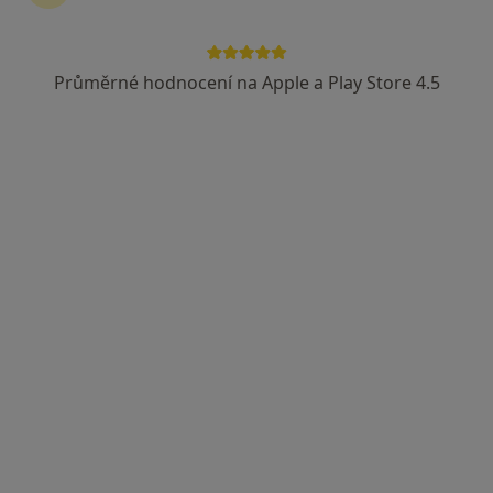
Průměrné hodnocení na Apple a Play Store 4.5
MDDr. Veronika Kršková
·
Více
Zubař
20 názorů
Merhautova 224, Brno
•
Mapa
ALTADENT - stomatologické centrum
Komplexní vstupní vyšetření (vč. RTG dokumentace)
1 200 Kč
Tento specialista nenabízí online rezervaci termínu na této adrese.
Rezervovat termín