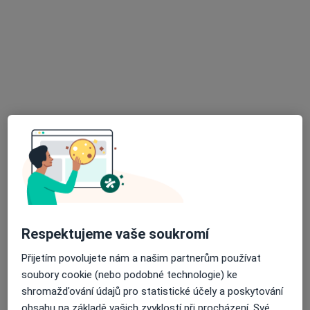
MUDr. Andrea Kramarčíková
·
Více
Zubař
20 názorů
Masarykova 318/12, Brno
•
Mapa
Soukromá zubní ordinace Brno
Tento specialista nenabízí online rezervaci termínu na této adrese.
Rezervovat termín
Respektujeme vaše soukromí
Přijetím povolujete nám a našim partnerům používat
soubory cookie (nebo podobné technologie) ke
shromažďování údajů pro statistické účely a poskytování
MDDr. Martin Vomela
obsahu na základě vašich zvyklostí při procházení. Své