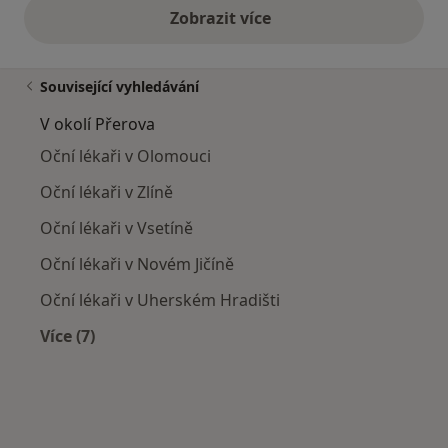
Zobrazit více
výše uvedené názory
Související vyhledávání
V okolí Přerova
Oční lékaři v Olomouci
Oční lékaři v Zlíně
Oční lékaři v Vsetíně
Oční lékaři v Novém Jičíně
Oční lékaři v Uherském Hradišti
Více (7)
Více v kategorii: V okolí Přerova