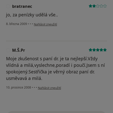
bratranec
B
jo, za penízky udělá vše..
podle názoru uživatele bratranec
8. března 2009
•
•
•
Nahlásit zneužití
M.Š.Pr
M
Moje zkušenost s paní dr. je ta nejlepší.Vždy
vlídná a milá,vyslechne,poradí i poučí.Jsem s ní
spokojený.Sestřička je věrný obraz paní dr.
usměvavá a milá.
podle názoru uživatele M.Š.Pr
10. prosince 2008
•
•
•
Nahlásit zneužití