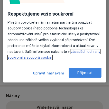
Respektujeme vaše soukromí
Přiblížit mapu
se otevře v nové záložce
Přijetím povolujete nám a našim partnerům používat
Dostupnost
Na této adrese online kalendář není aktivní
soubory cookie (nebo podobné technologie) ke
shromažďování údajů pro statistické účely a poskytování
Co mám v takové situaci udělat?
obsahu na základě vašich zvyklostí při procházení. Své
preference můžete kdykoli zkontrolovat a aktualizovat v
Způsoby platby (soukromé návštěvy)
nastavení. Další informace naleznete v
zásadách ochrany
Na teto adrese lékař přijímá pacienty na pojišťovnu
soukromí a souborů cookie.
Detaily
Přijmout
Upravit nastavení
Více
o adrese
Názory
Přidejte svůj názor