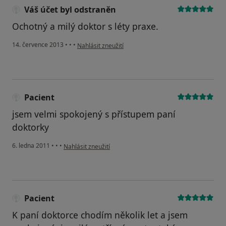
Váš účet byl odstraněn
Ochotný a milý doktor s léty praxe.
podle názoru uživatele Váš účet byl odstraněn
14. července 2013
•
•
•
Nahlásit zneužití
Pacient
jsem velmi spokojený s přístupem paní
doktorky
podle názoru uživatele Pacient
6. ledna 2011
•
•
•
Nahlásit zneužití
Pacient
K paní doktorce chodím několik let a jsem