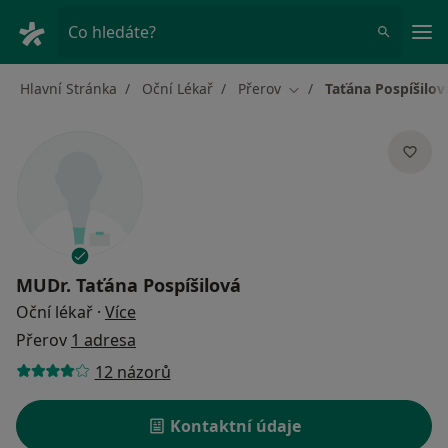
Hla
Co hledáte?
Hlavní Stránka
Oční Lékař
Přerov
Taťána Pospíšilov
Změna města
MUDr.
Taťána Pospíšilová
o specializacích
Oční lékař
·
Více
Přerov
1 adresa
12 názorů
Kontaktní údaje