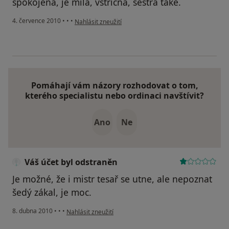
spokojená, je milá, vstřícná, sestra také.
podle názoru uživatele Pacient
4. července 2010
•
•
•
Nahlásit zneužití
Pomáhají vám názory rozhodovat o tom,
kterého specialistu nebo ordinaci navštívit?
Ano
Ne
Váš účet byl odstraněn
Je možné, že i mistr tesař se utne, ale nepoznat
šedý zákal, je moc.
podle názoru uživatele Váš účet byl odstraněn
8. dubna 2010
•
•
•
Nahlásit zneužití