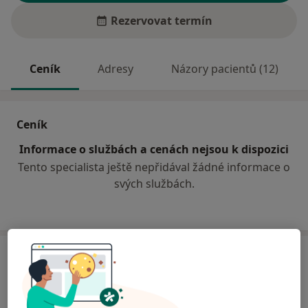
Rezervovat termín
Ceník
Adresy
Názory pacientů (12)
Ceník
Informace o službách a cenách nejsou k dispozici
Tento specialista ještě nepřidával žádné informace o
svých službách.
Adresa
Odborný lékař oftalmologie
Velké Novosady 8,
Přerov
75002