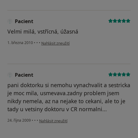
Pacient
Velmi milá, vstřícná, úžasná
podle názoru uživatele Pacient
1. března 2010
•
•
•
Nahlásit zneužití
Pacient
pani doktorku si nemohu vynachvalit a sestricka
je moc mila, usmevava.zadny problem jsem
nikdy nemela, az na nejake to cekani, ale to je
tady u vetsiny doktoru v CR normalni...
podle názoru uživatele Pacient
24. října 2009
•
•
•
Nahlásit zneužití