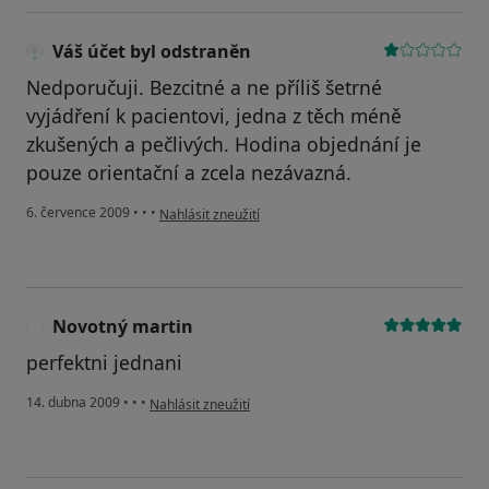
Váš účet byl odstraněn
Nedporučuji. Bezcitné a ne příliš šetrné
vyjádření k pacientovi, jedna z těch méně
zkušených a pečlivých. Hodina objednání je
pouze orientační a zcela nezávazná.
podle názoru uživatele Váš účet byl odstraněn
6. července 2009
•
•
•
Nahlásit zneužití
Novotný martin
N
perfektni jednani
podle názoru uživatele Novotný martin
14. dubna 2009
•
•
•
Nahlásit zneužití