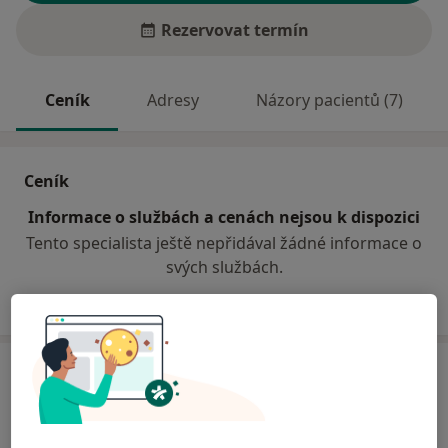
Rezervovat termín
Ceník
Adresy
Názory pacientů (7)
Ceník
Informace o službách a cenách nejsou k dispozici
Tento specialista ještě nepřidával žádné informace o
svých službách.
Adresa
Odborný lékař oftalmologie
Za drahou 2,
Prostějov
79601