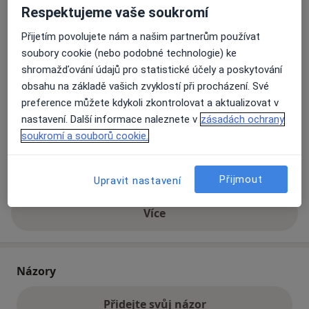
Respektujeme vaše soukromí
Přijetím povolujete nám a našim partnerům používat
Přiblížit mapu
se otevře v nové záložce
soubory cookie (nebo podobné technologie) ke
shromažďování údajů pro statistické účely a poskytování
Dostupnost
Na této adrese online kalendář není aktivní
obsahu na základě vašich zvyklostí při procházení. Své
Co mám v takové situaci udělat?
preference můžete kdykoli zkontrolovat a aktualizovat v
nastavení. Další informace naleznete v
zásadách ochrany
soukromí a souborů cookie.
Způsoby platby (soukromé návštěvy)
Na teto adrese lékař přijímá pacienty na pojišťovnu
Detaily
Přijmout
Upravit nastavení
Více
o adrese
Názory
Přidejte svůj názor