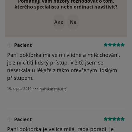
Pomáhají vám názory rozhodovat o tom,
kterého specialistu nebo ordinaci navštívit?
Ano
Ne
Pacient
Paní doktorka má velmi vlídné a milé chování,
je z ní cítiti lidský přístup. V žitě jsem se
nesetkala u lékaře z takto otevřeným lidským
přístupem.
podle názoru uživatele Pacient
19. srpna 2010
•
•
•
Nahlásit zneužití
Pacient
Paní doktorka je velice milá, ráda poradí, je