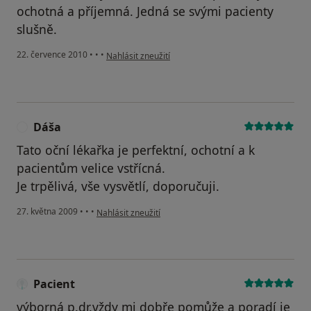
ochotná a příjemná. Jedná se svými pacienty
slušně.
podle názoru uživatele Pacient
22. července 2010
•
•
•
Nahlásit zneužití
Dáša
D
Tato oční lékařka je perfektní, ochotní a k
pacientům velice vstřícná.
Je trpělivá, vše vysvětlí, doporučuji.
podle názoru uživatele Dáša
27. května 2009
•
•
•
Nahlásit zneužití
Pacient
výborná p.dr.vždy mi dobře pomůže a poradí je