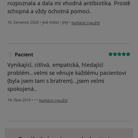
rozpoznala a dala mi vhodná antibiotika. Prostě
schopná a vždy ochotná pomoci.
podle názoru uživatele Eva
16. července 2020
•
jiné místo
•
Jiný
•
Nahlásit zneužití
Pacient
Vynikající, citlivá, empatická, hledající
problém...velmi se věnuje každému pacientovi
(byla jsem tam s bratrem)...jsem velmi
spokojená..
podle názoru uživatele Pacient
18. října 2010
•
•
•
Nahlásit zneužití