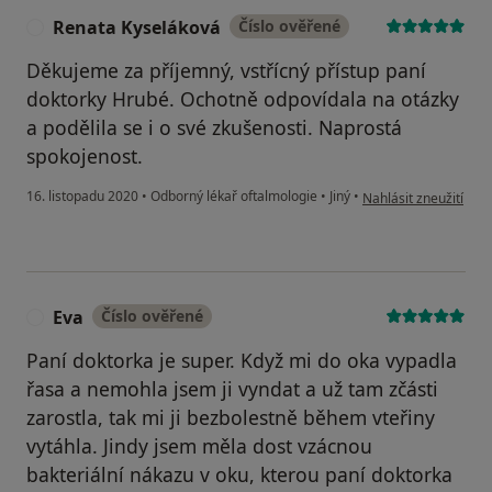
Renata Kyseláková
Číslo ověřené
R
Děkujeme za příjemný, vstřícný přístup paní
doktorky Hrubé. Ochotně odpovídala na otázky
a podělila se i o své zkušenosti. Naprostá
spokojenost.
podle názoru uživate
16. listopadu 2020
•
Odborný lékař oftalmologie
•
Jiný
•
Nahlásit zneužití
Eva
Číslo ověřené
E
Paní doktorka je super. Když mi do oka vypadla
řasa a nemohla jsem ji vyndat a už tam zčásti
zarostla, tak mi ji bezbolestně během vteřiny
vytáhla. Jindy jsem měla dost vzácnou
bakteriální nákazu v oku, kterou paní doktorka