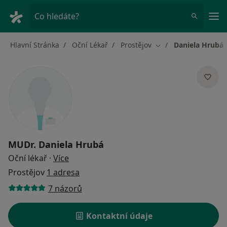
Hla
Co hledáte?
Hlavní Stránka
Oční Lékař
Prostějov
Daniela Hrubá
Změna města
MUDr.
Daniela Hrubá
o specializacích
Oční lékař
·
Více
Prostějov
1 adresa
7 názorů
Kontaktní údaje