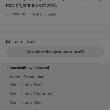
moc příjemná a ochotná.
podle názoru uživatele Pacient
22. února 2009
•
•
•
Nahlásit zneužití
Jste tento lékař?
Upravit nebo spravovat profil
Související vyhledávání
V okolí Prostějova
Oční lékaři v Brně
Oční lékaři v Olomouci
Oční lékaři v Zlíně