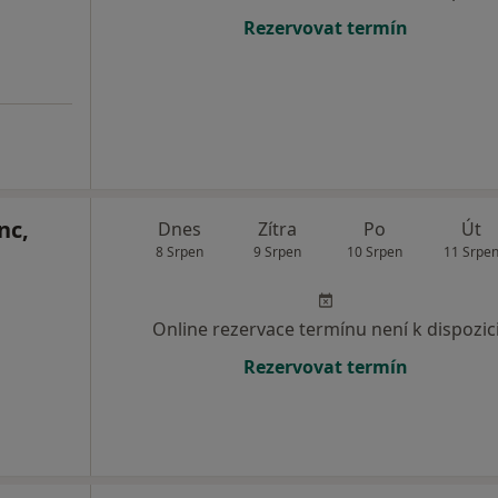
Rezervovat termín
nc,
Dnes
Zítra
Po
Út
8 Srpen
9 Srpen
10 Srpen
11 Srpe
Online rezervace termínu není k dispozic
Rezervovat termín