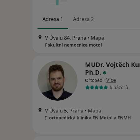
Adresa 1
Adresa 2
V Úvalu 84, Praha
•
Mapa
Fakultní nemocnice motol
MUDr. Vojtěch Ku
Ph.D.
·
Více
Ortoped
6 názorů
V Úvalu 5, Praha
•
Mapa
I. ortopedická klinika FN Motol a FNMH