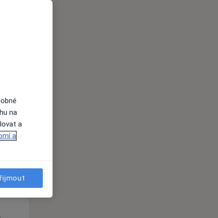
St
Čt
Pá
n
12 Srpen
13 Srpen
14 Srpen
dobné
ahu na
lovat a
i
omí a
řijmout
St
Čt
Pá
n
12 Srpen
13 Srpen
14 Srpen