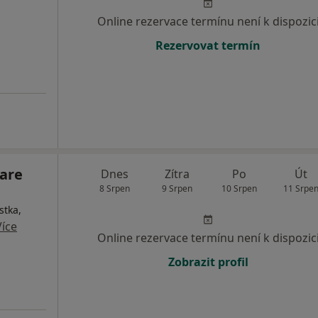
Online rezervace termínu není k dispozic
Rezervovat termín
care
Dnes
Zítra
Po
Út
8 Srpen
9 Srpen
10 Srpen
11 Srpe
stka,
Více
Online rezervace termínu není k dispozic
Zobrazit profil