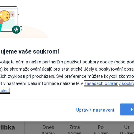
Rezervovat termín
Klinika dětské a dospělé ortopedie a traumatologie 2. LF UK v Praze a FN v Motole
Dnes
Zítra
Po
Út
ujeme vaše soukromí
8 Srpen
9 Srpen
10 Srpen
11 Srpe
ovolujete nám a našim partnerům používat soubory cookie (nebo po
e) ke shromažďování údajů pro statistické účely a poskytování obs
ich zvyklostí při procházení. Své preference můžete kdykoli zkontro
Online rezervace termínu není k dispozic
t v nastavení. Další informace naleznete v
zásadách ochrany soukr
Rezervovat termín
okie.
•
Mapa
P
Upravit nastavení
libka
Dnes
Zítra
Po
Út
8 Srpen
9 Srpen
10 Srpen
11 Srpe