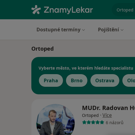
specializ
Dostupné termíny
Pojištění
Ortoped
Vyberte město, ve kterém hledáte specialistu
Praha
Brno
Ostrava
Ol
MUDr. Radovan 
·
Více
Ortoped
6 názorů