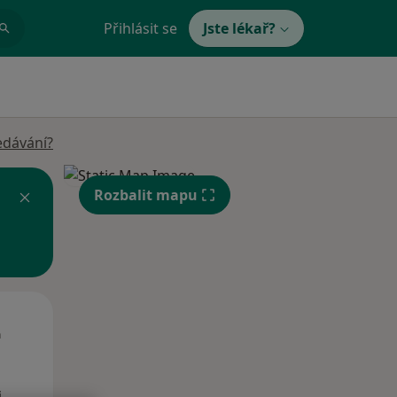
Přihlásit se
Jste lékař?
edávání?
Rozbalit mapu
St
Čt
Pá
n
12 Srpen
13 Srpen
14 Srpen
i