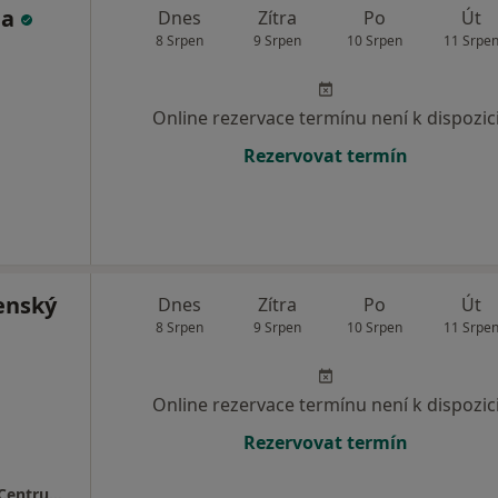
da
Dnes
Zítra
Po
Út
8 Srpen
9 Srpen
10 Srpen
11 Srpe
Online rezervace termínu není k dispozic
Rezervovat termín
enský
Dnes
Zítra
Po
Út
8 Srpen
9 Srpen
10 Srpen
11 Srpe
Online rezervace termínu není k dispozic
Rezervovat termín
MEDAPO.cz, s.r.o - ortopedická ambulance (Centrum lékařské péče, 1.NP)