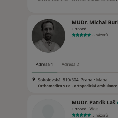
MUDr. Michal Bur
Ortoped
8 názorů
Adresa 1
Adresa 2
Sokolovská, 810/304, Praha
•
Mapa
Orthomedica s.r.o - ortopedická ambulance
MUDr. Patrik Laš
·
Více
Ortoped
5 názorů