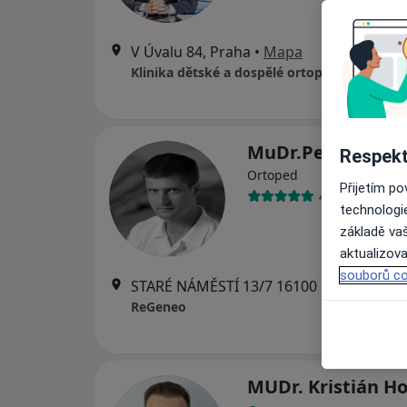
V Úvalu 84, Praha
•
Mapa
MuDr.Petr Kos
Respekt
Ortoped
Přijetím p
4 názory
technologi
základě vaš
aktualizova
souborů co
STARÉ NÁMĚSTÍ 13/7 16100 PRAHA 6 – RUZYNĚ, Praha
ReGeneo
MUDr. Kristián Ho