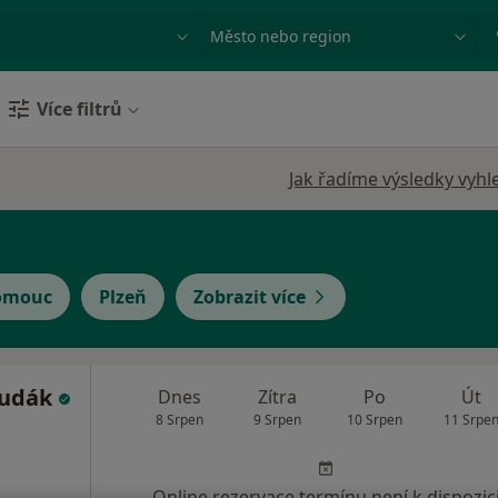
ace, nemoc nebo příjmení
Město nebo region
Více filtrů
Jak řadíme výsledky vyhl
omouc
Plzeň
Zobrazit více
Hudák
Dnes
Zítra
Po
Út
8 Srpen
9 Srpen
10 Srpen
11 Srpe
Online rezervace termínu není k dispozic