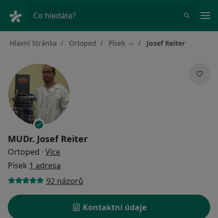
Hla
Co hledáte?
Hlavní Stránka
Ortoped
Písek
Josef Reiter
Změna města
MUDr.
Josef Reiter
o specializacích
Ortoped
·
Více
Písek
1 adresa
92 názorů
Kontaktní údaje