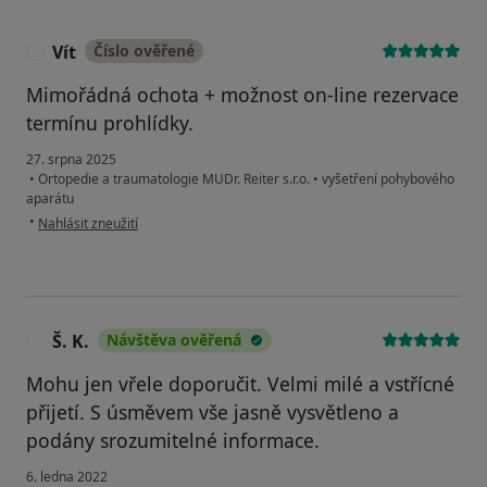
Vít
Číslo ověřené
V
Mimořádná ochota + možnost on-line rezervace
termínu prohlídky.
27. srpna 2025
•
Ortopedie a traumatologie MUDr. Reiter s.r.o.
•
vyšetření pohybového
aparátu
podle názoru uživatele Vít
•
Nahlásit zneužití
Š. K.
Návštěva ověřená
Š
Mohu jen vřele doporučit. Velmi milé a vstřícné
přijetí. S úsměvem vše jasně vysvětleno a
podány srozumitelné informace.
6. ledna 2022