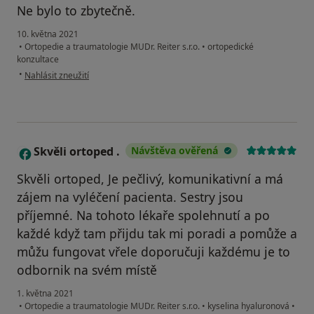
Ne bylo to zbytečně.
10. května 2021
•
Ortopedie a traumatologie MUDr. Reiter s.r.o.
•
ortopedické
konzultace
podle názoru uživatele Y.H
•
Nahlásit zneužití
Skvěli ortoped .
Návštěva ověřená
S
Skvěli ortoped, Je pečlivý, komunikativní a má
zájem na vyléčení pacienta. Sestry jsou
příjemné. Na tohoto lékaře spolehnutí a po
každé když tam přijdu tak mi poradi a pomůže a
můžu fungovat vřele doporučuji každému je to
odbornik na svém místě
1. května 2021
•
Ortopedie a traumatologie MUDr. Reiter s.r.o.
•
kyselina hyaluronová
•