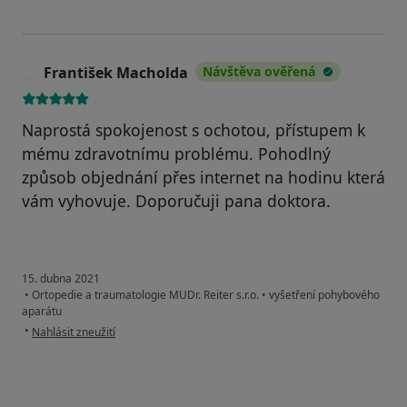
František Macholda
Návštěva ověřená
F
Naprostá spokojenost s ochotou, přístupem k
mému zdravotnímu problému. Pohodlný
způsob objednání přes internet na hodinu která
vám vyhovuje. Doporučuji pana doktora.
15. dubna 2021
•
Ortopedie a traumatologie MUDr. Reiter s.r.o.
•
vyšetření pohybového
aparátu
podle názoru uživatele František Macholda
•
Nahlásit zneužití