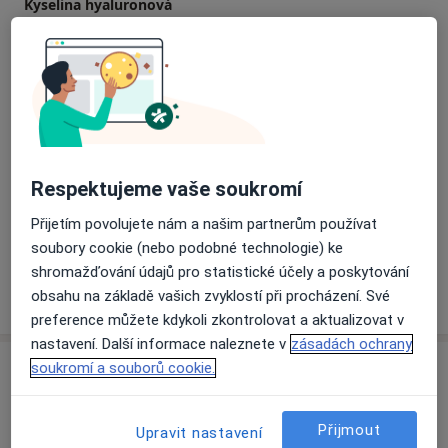
Kyselina hyaluronová
Od 1 000 Kč
Detaily
Operace šlachy
Od 500 Kč
Detaily
Ortopedické konzultace
Od 0 Kč
Detaily
Respektujeme vaše soukromí
Přijetím povolujete nám a našim partnerům používat
+1 služba
soubory cookie (nebo podobné technologie) ke
shromažďování údajů pro statistické účely a poskytování
obsahu na základě vašich zvyklostí při procházení. Své
Jak fungují ceny?
preference můžete kdykoli zkontrolovat a aktualizovat v
nastavení. Další informace naleznete v
zásadách ochrany
Adresa
soukromí a souborů cookie.
Ortopedie a traumatologie MUDr. Reiter
Přijmout
Upravit nastavení
s.r.o.