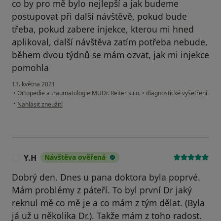
co by pro mě bylo nejlepší a jak budeme
postupovat při další návštěvě, pokud bude
třeba, pokud zabere injekce, kterou mi hned
aplikoval, další návštěva zatím potřeba nebude,
během dvou týdnů se mám ozvat, jak mi injekce
pomohla
13. května 2021
•
Ortopedie a traumatologie MUDr. Reiter s.r.o.
•
diagnostické vyšetření
podle názoru uživatele MŠ
•
Nahlásit zneužití
Y.H
Návštěva ověřená
Y
Dobrý den. Dnes u pana doktora byla poprvé.
Mám problémy z páteří. To byl první Dr jaký
reknul mě co mě je a co mám z tým dělat. (Byla
já už u několika Dr.). Takže mám z toho radost.