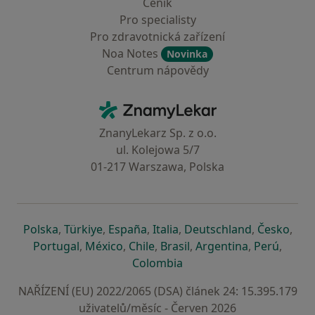
Ceník
Pro specialisty
Pro zdravotnická zařízení
Noa Notes
Novinka
Centrum nápovědy
Kontakt
ZnamyLekar - Hlavní stránka
ZnanyLekarz Sp. z o.o.
ul. Kolejowa 5/7
01-217 Warszawa, Polska
se otevře v nové záložce
se otevře v nové záložce
se otevře v nové záložce
se otevře v nové záložce
se otevře v 
se o
Polska
,
Türkiye
,
España
,
Italia
,
Deutschland
,
Česko
,
se otevře v nové záložce
se otevře v nové záložce
se otevře v nové záložce
se otevře v nové záložc
se otevře v 
se ote
Portugal
,
México
,
Chile
,
Brasil
,
Argentina
,
Perú
,
se otevře v nové záložce
Colombia
NAŘÍZENÍ (EU) 2022/2065 (DSA) článek 24: 15.395.179
uživatelů/měsíc - Červen 2026