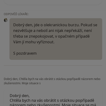
ODPOVĚĎ LÉKAŘE:
Dobrý den, jde o olekranickou burzu. Pokud se
nezvětšuje a nebolí ani nijak nepřekáží, není
třeba se znepokojovat, v opačném případě
Vám jí mohu vyříznout.
S pozdravem
Dobrý den, Chtěla bych na vás obrátit s otázkou popřípadě názorem nebo
zkušenostmi. Moje situace s
Dobrý den,
Chtěla bych na vás obrátit s otázkou popřípadě
názorem nebo zkušenostmi. Moje situace se má