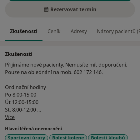
Rezervovat termín
Zkušenosti
Ceník
Adresy
Názory pacientů (
Zkušenosti
Přijímáme nové pacienty. Nemusíte mít doporučení.
Pouze na objednání na mob. 602 172 146.
Ordinační hodiny
Po 8:00-15:00
Út 12:00-15:00
St. 8:00-12:00
O mně
Více
Čt. 8:00-12:00
Pá operační den v Nemocnici Písek a.s.
Hlavní léčená onemocnění
Sportovní úrazy
Bolest kolene
Bolesti kloubů
Adresa Tyršova 53/2, Písek, 39701 - vstup naproti