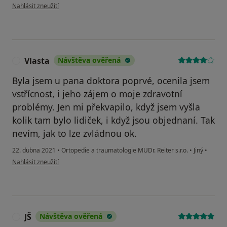
podle názoru uživatele Skvěli ortoped .
Nahlásit zneužití
Vlasta
Návštěva ověřená
V
Byla jsem u pana doktora poprvé, ocenila jsem
vstřícnost, i jeho zájem o moje zdravotní
problémy. Jen mi překvapilo, když jsem vyšla
kolik tam bylo lidiček, i když jsou objednaní. Tak
nevím, jak to lze zvládnou ok.
22. dubna 2021
•
Ortopedie a traumatologie MUDr. Reiter s.r.o.
•
Jiný
•
podle názoru uživatele Vlasta
Nahlásit zneužití
JŠ
Návštěva ověřená
J