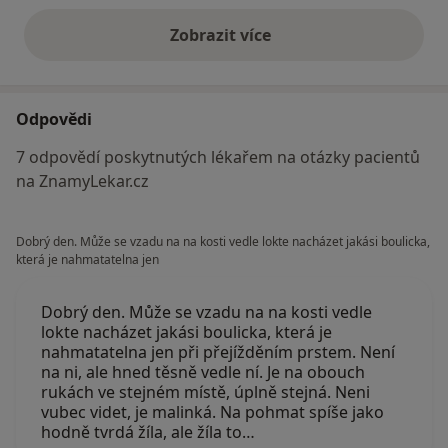
Zobrazit více
výše uvedené názory
Odpovědi
7 odpovědí poskytnutých lékařem na otázky pacientů
na ZnamyLekar.cz
Dobrý den. Může se vzadu na na kosti vedle lokte nacházet jakási boulicka,
která je nahmatatelna jen
Dobrý den. Může se vzadu na na kosti vedle
lokte nacházet jakási boulicka, která je
nahmatatelna jen při přejížděním prstem. Není
na ni, ale hned těsně vedle ní. Je na obouch
rukách ve stejném místě, úplně stejná. Neni
vubec videt, je malinká. Na pohmat spíše jako
hodně tvrdá žíla, ale žíla to…