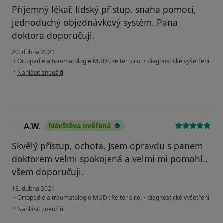
Příjemný lékař, lidský přístup, snaha pomoci,
jednoduchý objednávkový systém. Pana
doktora doporučuji.
20. dubna 2021
•
Ortopedie a traumatologie MUDr. Reiter s.r.o.
•
diagnostické vyšetření
podle názoru uživatele JŠ
•
Nahlásit zneužití
A.W.
Návštěva ověřená
A
Skvělý přístup, ochota. Jsem opravdu s panem
doktorem velmi spokojená a velmi mi pomohl..
všem doporučuji.
18. dubna 2021
•
Ortopedie a traumatologie MUDr. Reiter s.r.o.
•
diagnostické vyšetření
podle názoru uživatele A.W.
•
Nahlásit zneužití