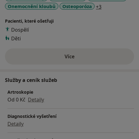
a11y_sr_more_d
Onemocnění kloubů
Osteoporóza
+3
Divadlu Pod Čarou, Domu podlah
Pacienti, které ošetřuji
mobil na objednávání 602 172 146.
Dospělí
smluvní pojišťovny 111 VZP, 211 ZPMV ČR, 201 VoZP,
Děti
207 OZP, 205 ČPZP.
Více
https://fb.com/book/551435155380361/
o zkušenostech
Služby a ceník služeb
Artroskopie
Od 0 Kč
Detaily
Diagnostické vyšetření
Detaily