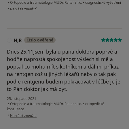
•
Ortopedie a traumatologie MUDr. Reiter s.r.o.
•
diagnostické vyšetření
podle názoru uživatele Š. K.
•
Nahlásit zneužití
H,R
Číslo ověřené
H
Dnes 25.11jsem byla u pana doktora poprvé a
hodňe naprostá spokojenost výslech si mě a
popsal co mohu mít s kotníkem a dál mi příkaz
na rentgen což u jiných lékařů nebylo tak pak
podle rentgenu budem pokračovat v léčbě je je
to Pán doktor jak má být.
25. listopadu 2021
•
Ortopedie a traumatologie MUDr. Reiter s.r.o.
•
ortopedické
konzultace
podle názoru uživatele H,R
•
Nahlásit zneužití