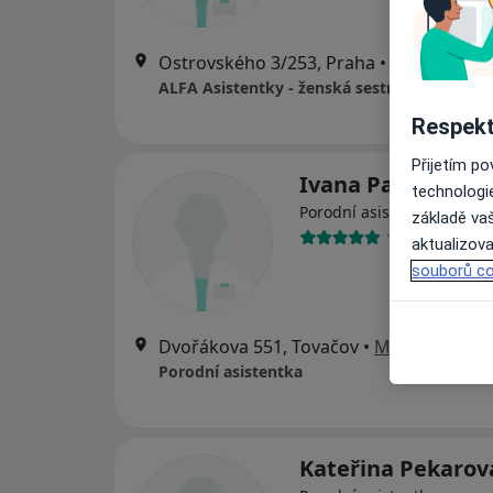
Ostrovského 3/253, Praha
•
Mapa
ALFA Asistentky - ženská sestra
Respekt
Přijetím p
Ivana Pavlíková
technologi
Porodní asistentka
základě vaš
1 názor
aktualizova
souborů co
Dvořákova 551, Tovačov
•
Mapa
Porodní asistentka
Kateřina Pekarov