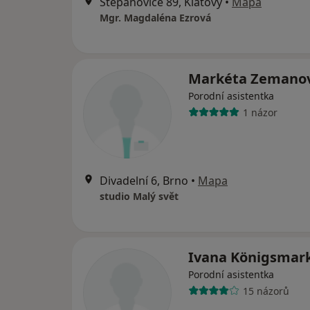
Štěpánovice 89, Klatovy
•
Mapa
Mgr. Magdaléna Ezrová
Markéta Zemano
Porodní asistentka
1 názor
Divadelní 6, Brno
•
Mapa
studio Malý svět
Ivana Königsmar
Porodní asistentka
15 názorů