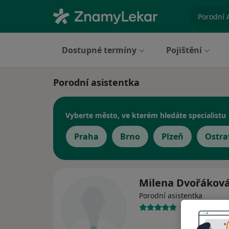
specializ
Dostupné termíny
Pojištění
Porodní asistentka
Vyberte město, ve kterém hledáte specialistu
Praha
Brno
Plzeň
Ostra
Milena Dvořákov
Porodní asistentka
1 názor