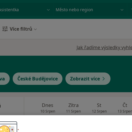
ace, nemoc nebo příjmení
Město nebo region
Více filtrů
Jak řadíme výsledky vyhl
va
České Budějovice
Zobrazit více
á
Dnes
Zítra
St
Čt
10 Srpen
11 Srpen
12 Srpen
13 Srpe
Online rezervace termínu není k dispozic