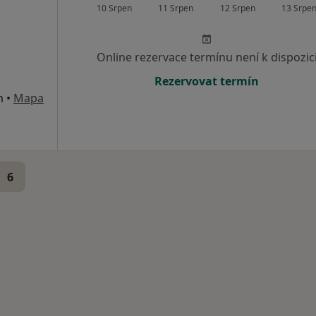
10 Srpen
11 Srpen
12 Srpen
13 Srpe
Online rezervace termínu není k dispozic
Rezervovat termín
m
•
Mapa
6