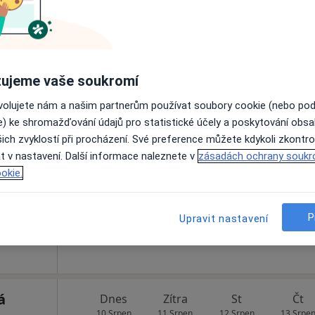
Rezervovat termín
ujeme vaše soukromí
ovolujete nám a našim partnerům používat soubory cookie (nebo po
Dnes
Zítra
St
Čt
e) ke shromažďování údajů pro statistické účely a poskytování obs
10 Srpen
11 Srpen
12 Srpen
13 Srpe
ich zvyklostí při procházení. Své preference můžete kdykoli zkontro
t v nastavení. Další informace naleznete v
zásadách ochrany soukr
okie.
Online rezervace termínu není k dispozic
Rezervovat termín
P
Upravit nastavení
á
Dnes
Zítra
St
Čt
10 Srpen
11 Srpen
12 Srpen
13 Srpe