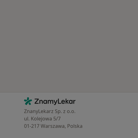
Kontakt
ZnamyLekar - Hlavní stránka
ZnanyLekarz Sp. z o.o.
ul. Kolejowa 5/7
01-217 Warszawa, Polska