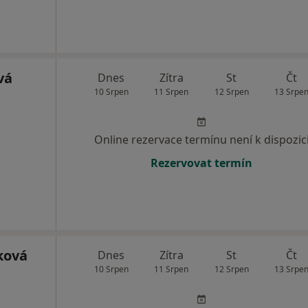
vá
Dnes
Zítra
St
Čt
10 Srpen
11 Srpen
12 Srpen
13 Srpe
Online rezervace termínu není k dispozic
Rezervovat termín
ková
Dnes
Zítra
St
Čt
10 Srpen
11 Srpen
12 Srpen
13 Srpe