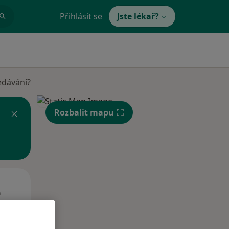
Přihlásit se
Jste lékař?
edávání?
Rozbalit mapu
Pá
So
Ne
n
14 Srpen
15 Srpen
16 Srpen
i