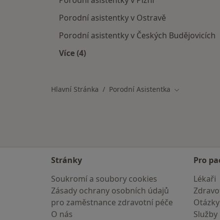
Porodní asistentky v Plzni
Porodní asistentky v Ostravě
Porodní asistentky v Českých Budějovicích
Více (4)
Hlavní Stránka
Porodní Asistentka
Změna města
Stránky
Pro pa
Soukromí a soubory cookies
Lékaři
Zásady ochrany osobních údajů
Zdravot
pro zaměstnance zdravotní péče
Otázky
O nás
Služby