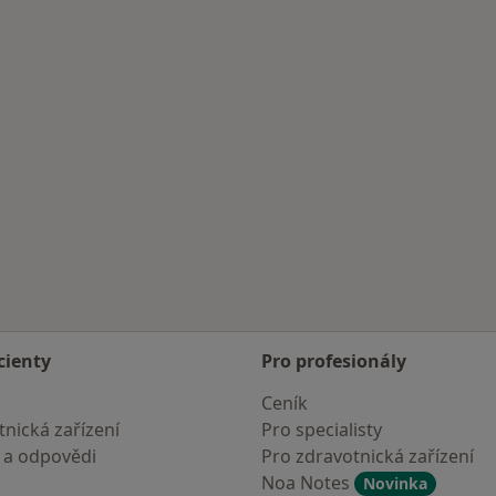
Více v kategorii: Nejčastěji vyhledávaná Porodní asistentky
cienty
Pro profesionály
Ceník
nická zařízení
Pro specialisty
 a odpovědi
Pro zdravotnická zařízení
Noa Notes
Novinka