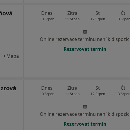
ňová
Dnes
Zítra
St
Čt
10 Srpen
11 Srpen
12 Srpen
13 Srpe
Online rezervace termínu není k dispozic
Rezervovat termín
 Labem
•
Mapa
Ezrová
Dnes
Zítra
St
Čt
10 Srpen
11 Srpen
12 Srpen
13 Srpe
Online rezervace termínu není k dispozic
Rezervovat termín