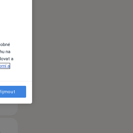
dobné
Pá
So
Ne
ahu na
n
14 Srpen
15 Srpen
16 Srpen
lovat a
omí a
i
řijmout
Pá
So
Ne
n
14 Srpen
15 Srpen
16 Srpen