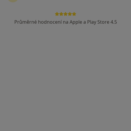
Průměrné hodnocení na Apple a Play Store 4.5
PhDr. Mgr. Milena Blažková
·
Více
Psycholog, Psychoterapeut
37 názorů
Adresa
Online
Liberec
•
Mapa
PhDr.Mgr. Milena Blažková - online
Psychoterapie
1 500 Kč
Tento specialista nenabízí online rezervaci termínu na této adrese.
Rezervovat termín