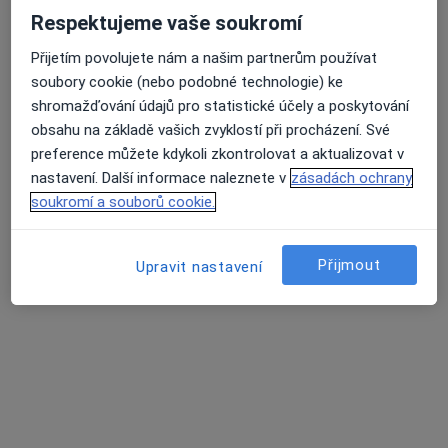
Respektujeme vaše soukromí
Přijetím povolujete nám a našim partnerům používat
soubory cookie (nebo podobné technologie) ke
shromažďování údajů pro statistické účely a poskytování
obsahu na základě vašich zvyklostí při procházení. Své
preference můžete kdykoli zkontrolovat a aktualizovat v
PhDr. Eva Wagnerová
nastavení. Další informace naleznete v
zásadách ochrany
·
Více
Psycholog, Terapeut, Kouč
soukromí a souborů cookie.
33 názorů
Konzultace online
999 Kč
Přijmout
Upravit nastavení
Tento specialista nenabízí online rezervaci termínu na této adrese.
Rezervovat termín