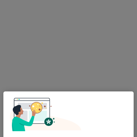
Specialisté ve vaší oblasti nenabízí osobní návštěvy.
Zkuste místo toho online konzultace.
Mgr. Alek Lačev, Ph.D.
·
Více
Psycholog, Psychoterapeut, Terapeut
139 názorů
Psychologické poradenství
1 600 Kč
Tento specialista nenabízí online rezervaci termínu na této adrese.
Rezervovat termín