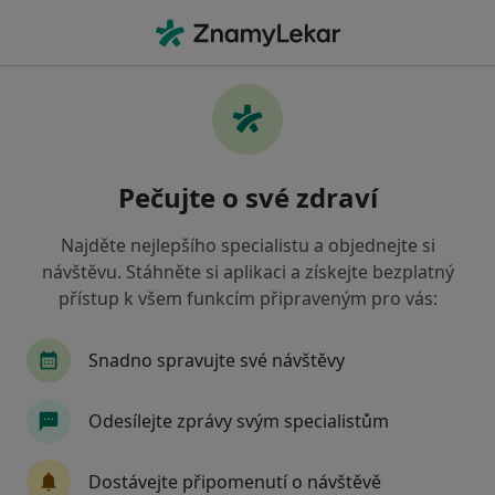
Hla
Psycholog • Jablonec nad Nisou, liberecký
Filtry
Mapa
Psycholog Jablonec nad Nisou
Pečujte o své zdraví
Jak řadíme výsledky vyhledávání?
Najděte nejlepšího specialistu a objednejte si
návštěvu. Stáhněte si aplikaci a získejte bezplatný
Jakou pojišťovnu máte?
přístup k všem funkcím připraveným pro vás:
Zdravotní pojišťovna ministerstva vnitra ČR
Snadno spravujte své návštěvy
Odesílejte zprávy svým specialistům
Dostávejte připomenutí o návštěvě