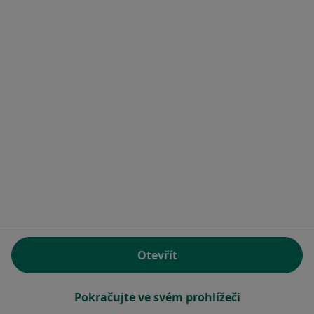
Rezervovat termín
Mgr. Ivo Lánský
Psycholog
Liberec 5 - Králův Háj, Liberec
•
Mapa
Poradna pro rodinu, manželství a mezilidské vztahy
Otevřít
Tento specialista nenabízí online rezervaci termínu na této adrese.
Rezervovat termín
Pokračujte ve svém prohlížeči