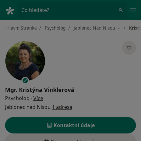
Hla
Co hledáte?
Hlavní Stránka
Psycholog
Jablonec Nad Nisou
Krist
Změna měs
Mgr.
Kristýna Vinklerová
o specializacích
Psycholog
·
Více
Jablonec nad Nisou
1 adresa
Kontaktní údaje