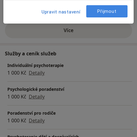
Dospělí
Přijmout
Upravit nastavení
Děti
Více
o zkušenostech
Služby a ceník služeb
Individuální psychoterapie
1 000 Kč
Detaily
Psychologické poradenství
1 000 Kč
Detaily
Poradenství pro rodiče
1 000 Kč
Detaily
Psychoterapie dětí a dospívajících