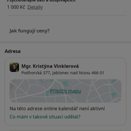
1 000 Kč
Detaily
Jak fungují ceny?
Adresa
Mgr. Kristýna Vinklerová
Podhorská 377,
Jablonec nad Nisou
466 01
Přiblížit mapu
se otevře v nové záložce
Dostupnost
Na této adrese online kalendář není aktivní
Co mám v takové situaci udělat?