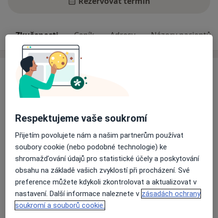
Rezervovat termín
Zkušenosti
Ceník
Adresy
Názory pacientů
Zkušenosti
Vše potřebné se dozvíte na mých stránkách.Těším se
na Vás.
Odborník na:
Respektujeme vaše soukromí
Dětská psychologie
Přijetím povolujete nám a našim partnerům používat
Psychoterapie
soubory cookie (nebo podobné technologie) ke
shromažďování údajů pro statistické účely a poskytování
Hlavní léčená onemocnění
obsahu na základě vašich zvyklostí při procházení. Své
Pracovní krize
Krize
Deprese
preference můžete kdykoli zkontrolovat a aktualizovat v
a11y_sr_mor
Nízké sebevědomí
Poruchy osobnosti
+7
nastavení. Další informace naleznete v
zásadách ochrany
soukromí a souborů cookie.
Pacienti, které ošetřuji