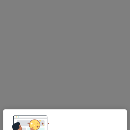
Mgr. Vendula Kolářová
·
Více
Psychoterapeut, Psycholog
6 názorů
Klášterní 117/2, Liberec
•
Mapa
Psychologická ordinace
Partnerská psychoterapie
800 Kč
Tento specialista nenabízí online rezervaci termínu na této adrese.
Rezervovat termín