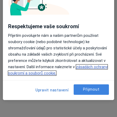
Mgr. Kristýna Vinklerová
·
Více
Psychoterapeut, Psycholog
Podhorská 377, Jablonec nad Nisou
•
Mapa
Mgr. Kristýna Vinklerová
Respektujeme vaše soukromí
Individuální psychoterapie
1 000 Kč
Přijetím povolujete nám a našim partnerům používat
Tento specialista nenabízí online rezervaci termínu na této adrese.
soubory cookie (nebo podobné technologie) ke
shromažďování údajů pro statistické účely a poskytování
Rezervovat termín
obsahu na základě vašich zvyklostí při procházení. Své
preference můžete kdykoli zkontrolovat a aktualizovat v
nastavení. Další informace naleznete v
zásadách ochrany
soukromí a souborů cookie.
K dispozici jsou specialisté
Tito specialisté se nacházejí mimo Jablonec nad
Přijmout
Upravit nastavení
Nisou, liberecký, v oblastech blízkých vašemu
vyhledávání.