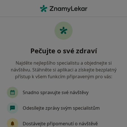
Hla
Psychoterapeut • Jablonec nad Nisou, liberecký
Filtry
Mapa
Psychoterapeut Jablonec nad Nisou
Pečujte o své zdraví
Jak řadíme výsledky vyhledávání?
Najděte nejlepšího specialistu a objednejte si
návštěvu. Stáhněte si aplikaci a získejte bezplatný
přístup k všem funkcím připraveným pro vás:
Snadno spravujte své návštěvy
Odesílejte zprávy svým specialistům
PhDr. Mgr. Milena Blažková
·
Více
Psychoterapeut, Psycholog
Dostávejte připomenutí o návštěvě