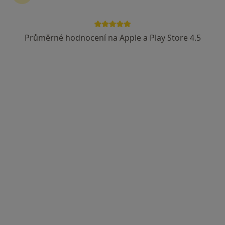
37 názorů
Adresa
Online
Průměrné hodnocení na Apple a Play Store 4.5
Liberec
•
Mapa
PhDr.Mgr. Milena Blažková - online
Psychoterapie
1 500 Kč
Tento specialista nenabízí online rezervaci termínu na této adrese.
Rezervovat termín