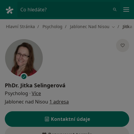
Hla
Co hledáte?
Hlavní Stránka
Psycholog
Jablonec Nad Nisou
Jitka
Změna měs
PhDr.
Jitka Selingerová
o specializacích
Psycholog
·
Více
Jablonec nad Nisou
1 adresa
Kontaktní údaje