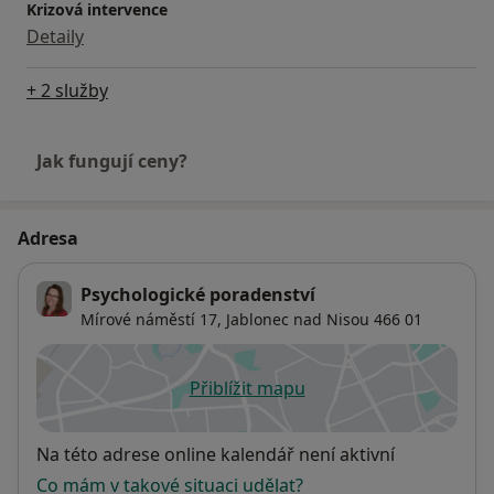
Krizová intervence
Detaily
+ 2 služby
Jak fungují ceny?
Adresa
Psychologické poradenství
Mírové náměstí 17,
Jablonec nad Nisou
466 01
Přiblížit mapu
se otevře v nové záložce
Dostupnost
Na této adrese online kalendář není aktivní
Co mám v takové situaci udělat?