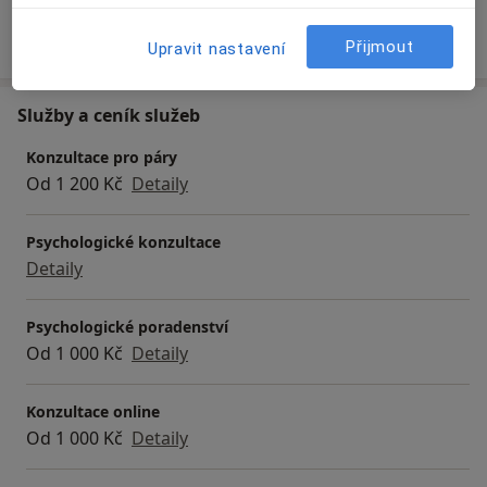
Více
o zkušenostech
Přijmout
Upravit nastavení
Služby a ceník služeb
Konzultace pro páry
Od 1 200 Kč
Detaily
Psychologické konzultace
Detaily
Psychologické poradenství
Od 1 000 Kč
Detaily
Konzultace online
Od 1 000 Kč
Detaily