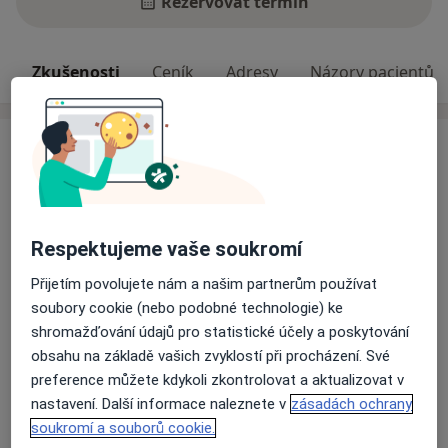
Rezervovat termín
Zkušenosti
Ceník
Adresy
Názory pacientů
Zkušenosti
Poskytuji individuální a párové poradenství, terapii pro
jednotlivce i páry. Jsem zkušená psycholožka s
dlouholetou praxí v oboru.
Respektujeme vaše soukromí
Odborník na:
Přijetím povolujete nám a našim partnerům používat
Psychosomatika
soubory cookie (nebo podobné technologie) ke
Hlavní léčená onemocnění
shromažďování údajů pro statistické účely a poskytování
obsahu na základě vašich zvyklostí při procházení. Své
Sebevražedné myšlenky
preference můžete kdykoli zkontrolovat a aktualizovat v
Poruchy v mezilidských vztazích
Vztahová krize
nastavení. Další informace naleznete v
zásadách ochrany
a11y_sr_more_diseases
Únava
Emocionální krize
+8
soukromí a souborů cookie.