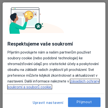
Soukalova 3355, Praha
•
Mapa
Poliklinika Modřany
Tato klinika nemá specialisty s dostupnými termíny v online kalendáři
Zobrazit profil
Respektujeme vaše soukromí
Přijetím povolujete nám a našim partnerům používat
soubory cookie (nebo podobné technologie) ke
shromažďování údajů pro statistické účely a poskytování
obsahu na základě vašich zvyklostí při procházení. Své
preference můžete kdykoli zkontrolovat a aktualizovat v
nastavení. Další informace naleznete v
zásadách ochrany
Medifin a.s., Poliklinika Šustova
soukromí a souborů cookie.
·
Více
Pediatr, Alergolog, Anesteziolog
118 názorů
Přijmout
Upravit nastavení
Šustova 1930/2, Praha
•
Mapa