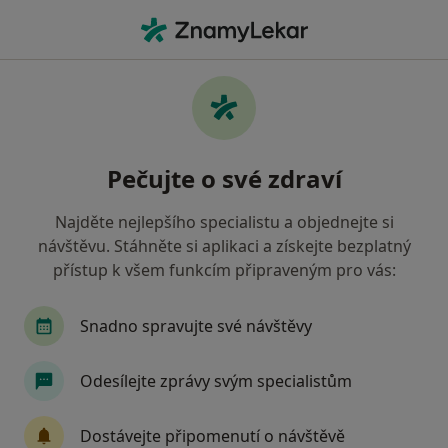
Hla
Pediatrie • Praha, hl město Praha
Filtry
• 2
Mapa
Pediatrie zdravotnická zařízení v Praze
Pečujte o své zdraví
Zaměstnanecká pojišťovna Škoda
Jak řadíme výsledky vyhledávání?
Najděte nejlepšího specialistu a objednejte si
návštěvu. Stáhněte si aplikaci a získejte bezplatný
přístup k všem funkcím připraveným pro vás:
Snadno spravujte své návštěvy
Odesílejte zprávy svým specialistům
Poliklinika Malešice
Dostávejte připomenutí o návštěvě
·
Více
Pediatr, Alergolog, Chirurg