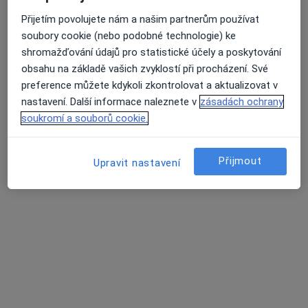
DENTA-Centrum zubní péče s.r.o.
Přijetím povolujete nám a našim partnerům používat
Zubař, Anesteziolog, Dentální hygienistka, hygienista
soubory cookie (nebo podobné technologie) ke
shromažďování údajů pro statistické účely a poskytování
Spojenců 9/2130, Termíny pro dentální hygienu, Plzeň
•
Mapa
obsahu na základě vašich zvyklostí při procházení. Své
DENTA-Centrum zubní péče s.r.o.
preference můžete kdykoli zkontrolovat a aktualizovat v
Dentální hygiena
920 Kč
nastavení. Další informace naleznete v
zásadách ochrany
Tato klinika nemá specialisty s dostupnými termíny v online kalendáři
soukromí a souborů cookie.
Zobrazit profil
Přijmout
Upravit nastavení
Fakultní nemocnice Plzeň