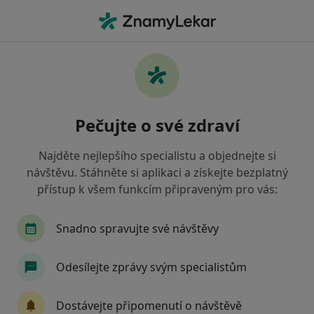
Hla
Zubní Lékařství • Plzeň, plzeňský
Filtry
• 2
Mapa
Zubní lékařství zdravotnická zařízení v Plzni
Pečujte o své zdraví
Revírní bratrská pokladna, zdravotní
pojišťovna
Najděte nejlepšího specialistu a objednejte si
Jak řadíme výsledky vyhledávání?
návštěvu. Stáhněte si aplikaci a získejte bezplatný
přístup k všem funkcím připraveným pro vás:
Snadno spravujte své návštěvy
Odesílejte zprávy svým specialistům
Dostávejte připomenutí o návštěvě
Dentica