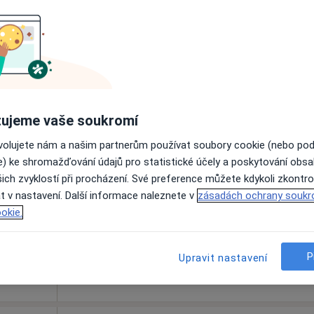
Dnes
Zítra
Ne
Po
7 Srpen
8 Srpen
9 Srpen
10 Srpe
Online rezervace termínu není k dispozic
Zobrazit profil
ujeme vaše soukromí
ovolujete nám a našim partnerům používat soubory cookie (nebo po
e) ke shromažďování údajů pro statistické účely a poskytování obs
ich zvyklostí při procházení. Své preference můžete kdykoli zkontro
t v nastavení. Další informace naleznete v
zásadách ochrany soukr
okie.
 Karolína
onesová
oterapeut
P
Upravit nastavení