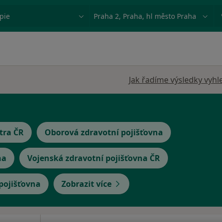
ace, nemoc nebo příjmení
Město nebo region
Jak řadíme výsledky vyhl
tra ČR
Oborová zdravotní pojišťovna
na
Vojenská zdravotní pojišťovna ČR
 pojišťovna
Zobrazit více