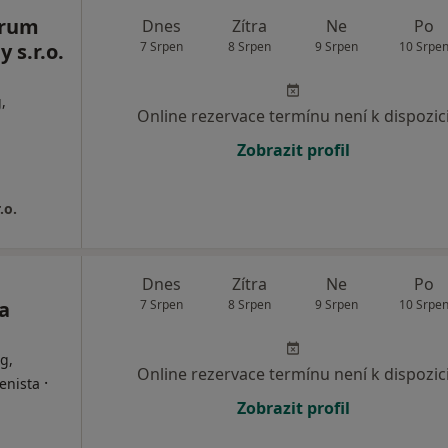
trum
Dnes
Zítra
Ne
Po
 s.r.o.
7 Srpen
8 Srpen
9 Srpen
10 Srpe
,
Online rezervace termínu není k dispozic
Zobrazit profil
.o.
Dnes
Zítra
Ne
Po
a
7 Srpen
8 Srpen
9 Srpen
10 Srpe
g,
Online rezervace termínu není k dispozic
·
enista
Zobrazit profil