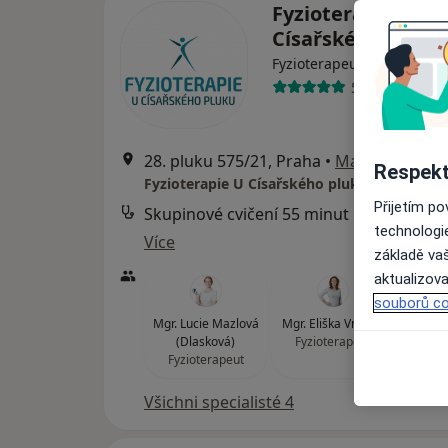
Fyzioterapie U
Císařského pluku
Fyzioterapeut
511 názorů
28. pluku 575/21, Praha
•
Mapa
Respekt
Fyzioterapie U Císařského pluku
Přijetím p
Skupinové cvičení 55 minut
technologi
Více
základě vaš
aktualizova
souborů co
Mgr. Lucie Mazlová
Mgr. Eliška Vrbová
Mgr.
(Dlasková)
Fyzioterapeut
Kr
Fyzioterapeut
Fyzi
Všichni specialisté 4