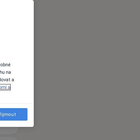
Út
St
Čt
n
11 Srpen
12 Srpen
13 Srpen
i
dobné
ahu na
lovat a
omí a
řijmout