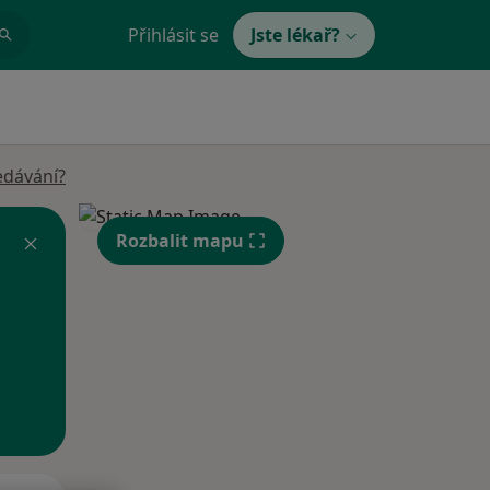
Přihlásit se
Jste lékař?
edávání?
Rozbalit mapu