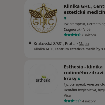
Klinika GHC, Cen
estetické medicíny
Fyzioterapeut, Dermatolog
·
Více
Diagnostik
6 názorů
Krakovská 8/581, Praha
•
Mapa
Klinika GHC, Centrum estetické medicíny s.r
Esthesia - klinika
rodinného zdraví 
krásy
Fyzioterapeut, Anesteziolo
Dentální hygienistka, hygi
Více
4 názory