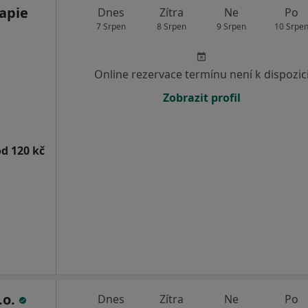
apie
Dnes
Zítra
Ne
Po
7 Srpen
8 Srpen
9 Srpen
10 Srpe
Online rezervace termínu není k dispozic
Zobrazit profil
od 120 kč
.o.
Dnes
Zítra
Ne
Po