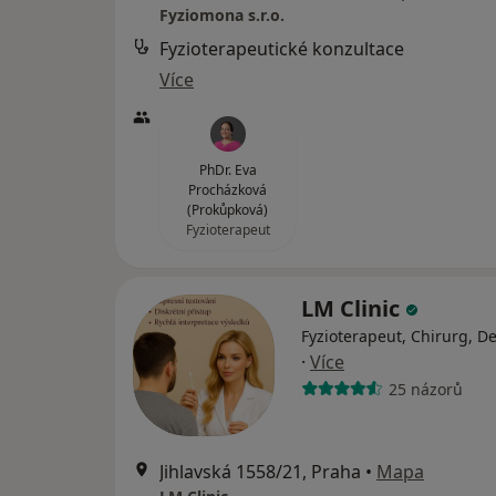
Fyziomona s.r.o.
Fyzioterapeutické konzultace
Více
PhDr. Eva
Procházková
(Prokůpková)
Fyzioterapeut
LM Clinic
Fyzioterapeut, Chirurg, D
·
Více
25 názorů
Jihlavská 1558/21, Praha
•
Mapa