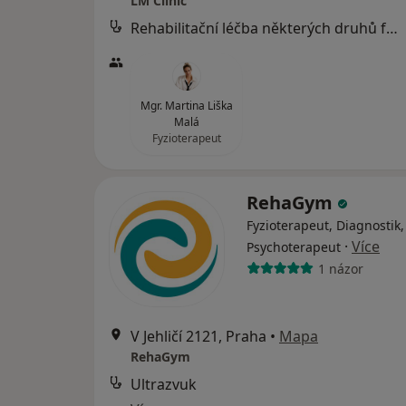
LM Clinic
Rehabilitační léčba některých druhů funkční sterility metodou L. Mojžíšové
Mgr. Martina Liška
Malá
Fyzioterapeut
RehaGym
Fyzioterapeut, Diagnostik,
·
Více
Psychoterapeut
1 názor
V Jehličí 2121, Praha
•
Mapa
RehaGym
Ultrazvuk