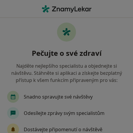
Hla
Fyzioterapie • Praha 11, Praha, hl město Praha
Filtry
• 1
Mapa
Fyzioterapie Praha 11, Praha
Pečujte o své zdraví
Jak řadíme výsledky vyhledávání?
Najděte nejlepšího specialistu a objednejte si
návštěvu. Stáhněte si aplikaci a získejte bezplatný
Jakou pojišťovnu máte?
přístup k všem funkcím připraveným pro vás:
Zdravotní pojišťovna ministerstva vnitra ČR
O
Snadno spravujte své návštěvy
Odesílejte zprávy svým specialistům
Dostávejte připomenutí o návštěvě