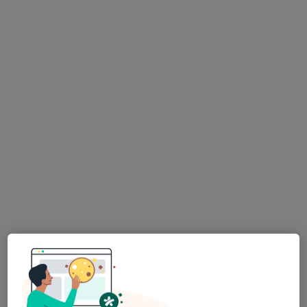
Mgr. Martina Liška
Malá
Fyzioterapeut
Tato klinika nemá specialisty s dostupnými termíny v online kalendáři
Zobrazit profil
RehaGym
·
Více
Fyzioterapeut, Diagnostik, Psychoterapeut
1 názor