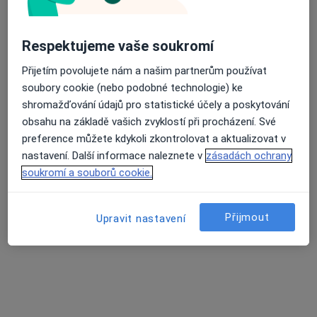
V Jehličí 2121, Praha
•
Mapa
RehaGym
Respektujeme vaše soukromí
Ultrazvuk
300 Kč
Přijetím povolujete nám a našim partnerům používat
Více
soubory cookie (nebo podobné technologie) ke
shromažďování údajů pro statistické účely a poskytování
obsahu na základě vašich zvyklostí při procházení. Své
Mgr. Stanislawa
preference můžete kdykoli zkontrolovat a aktualizovat v
Pacovská
nastavení. Další informace naleznete v
zásadách ochrany
Fyzioterapeut
soukromí a souborů cookie.
Tato klinika nemá specialisty s dostupnými termíny v online kalendáři
Zobrazit profil
Přijmout
Upravit nastavení
K dispozici jsou specialisté
Tito specialisté se nacházejí mimo Praha 11, Praha,