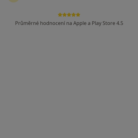
Průměrné hodnocení na Apple a Play Store 4.5
Fyzioterapie U Císařského pluku
Fyzioterapeut
511 názorů
28. pluku 575/21, Praha
•
Mapa
Fyzioterapie U Císařského pluku
Skupinové cvičení 55 minut
Více
Mgr. Lucie Mazlová
Mgr. Eliška Vrbová
Mgr. Karolína
(Dlasková)
Fyzioterapeut
Kronesová
Fyzioterapeut
Fyzioterapeut
Všichni specialisté 4
Tato klinika nemá specialisty s dostupnými termíny v online kalendáři