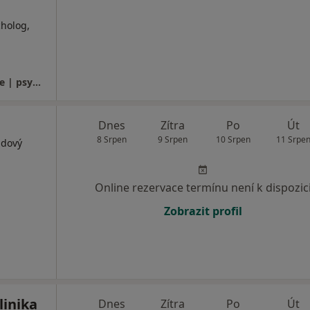
cholog,
Alivio - centrum psychoterapie a fyzioterapie | psychologická poradna, psychoterapie | dětský psycholog | partnerská poradna | práce s traumatem | léčba neplodnosti
Dnes
Zítra
Po
Út
8 Srpen
9 Srpen
10 Srpen
11 Srpe
idový
Online rezervace termínu není k dispozic
Zobrazit profil
linika
Dnes
Zítra
Po
Út