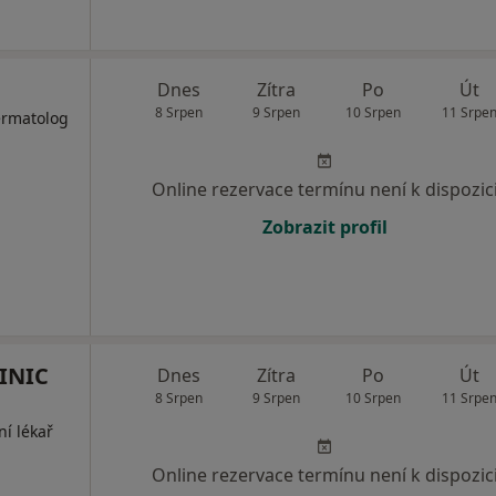
Dnes
Zítra
Po
Út
8 Srpen
9 Srpen
10 Srpen
11 Srpe
ermatolog
Online rezervace termínu není k dispozic
Zobrazit profil
INIC
Dnes
Zítra
Po
Út
8 Srpen
9 Srpen
10 Srpen
11 Srpe
ní lékař
Online rezervace termínu není k dispozic