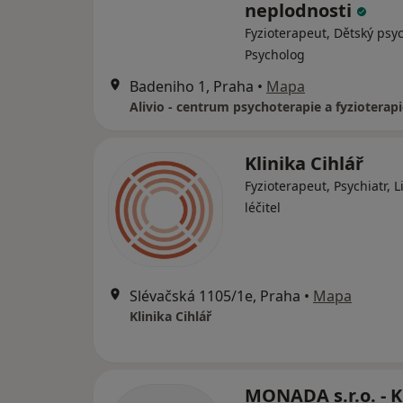
neplodnosti
Fyzioterapeut, Dětský psy
Psycholog
Badeniho 1, Praha
•
Mapa
Klinika Cihlář
Fyzioterapeut, Psychiatr, L
léčitel
Slévačská 1105/1e, Praha
•
Mapa
Klinika Cihlář
MONADA s.r.o. - K