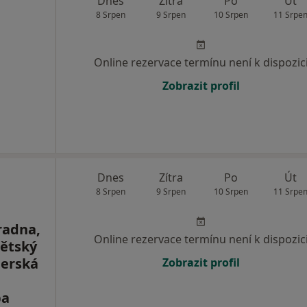
Dnes
Zítra
Po
Út
8 Srpen
9 Srpen
10 Srpen
11 Srpe
Online rezervace termínu není k dispozic
Zobrazit profil
Dnes
Zítra
Po
Út
8 Srpen
9 Srpen
10 Srpen
11 Srpe
radna,
Online rezervace termínu není k dispozic
dětský
nerská
Zobrazit profil
ba