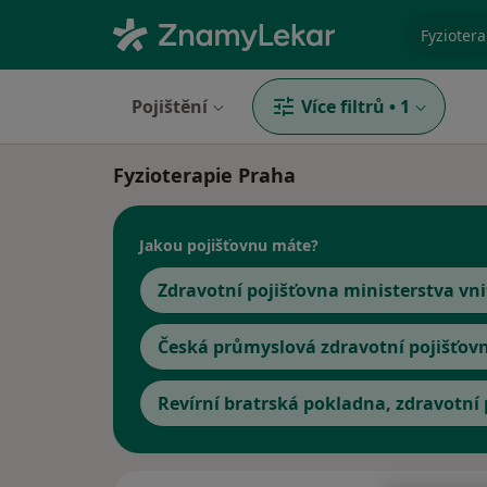
specializ
Pojištění
Více filtrů
•
1
Fyzioterapie Praha
Jakou pojišťovnu máte?
Zdravotní pojišťovna ministerstva vni
Česká průmyslová zdravotní pojišťov
Revírní bratrská pokladna, zdravotní