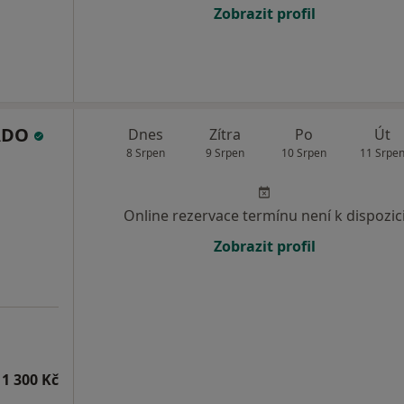
Zobrazit profil
OADO
Dnes
Zítra
Po
Út
8 Srpen
9 Srpen
10 Srpen
11 Srpe
Online rezervace termínu není k dispozic
Zobrazit profil
1 300 Kč