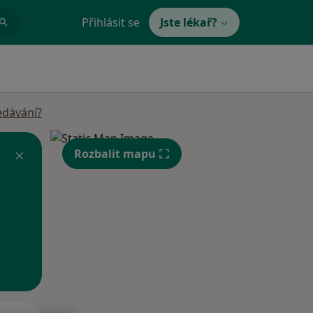
Přihlásit se
Jste lékař?
edávání?
Rozbalit mapu