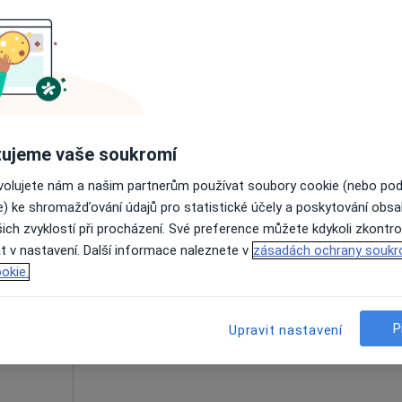
entrum
Dnes
Zítra
Po
Út
8 Srpen
9 Srpen
10 Srpen
11 Srpe
peut,
Online rezervace termínu není k dispozic
Zobrazit profil
ujeme vaše soukromí
ovolujete nám a našim partnerům používat soubory cookie (nebo po
e) ke shromažďování údajů pro statistické účely a poskytování obs
ich zvyklostí při procházení. Své preference můžete kdykoli zkontro
xe
Dnes
Zítra
Po
Út
t v nastavení. Další informace naleznete v
zásadách ochrany soukr
8 Srpen
9 Srpen
10 Srpen
11 Srpe
ní lékař
okie.
Online rezervace termínu není k dispozic
P
Upravit nastavení
Zobrazit profil