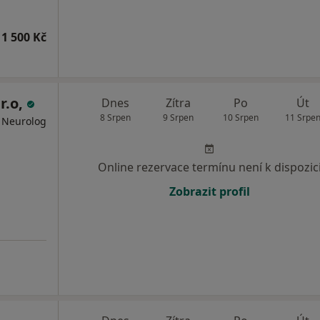
1 500 Kč
r.o,
Dnes
Zítra
Po
Út
8 Srpen
9 Srpen
10 Srpen
11 Srpe
, Neurolog
Online rezervace termínu není k dispozic
Zobrazit profil