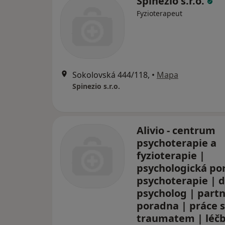
Spinezio s.r.o.
Fyzioterapeut
Sokolovská 444/118,
•
Mapa
Spinezio s.r.o.
Alivio - centrum
psychoterapie a
fyzioterapie |
psychologická po
psychoterapie | 
psycholog | part
poradna | práce s
traumatem | léč