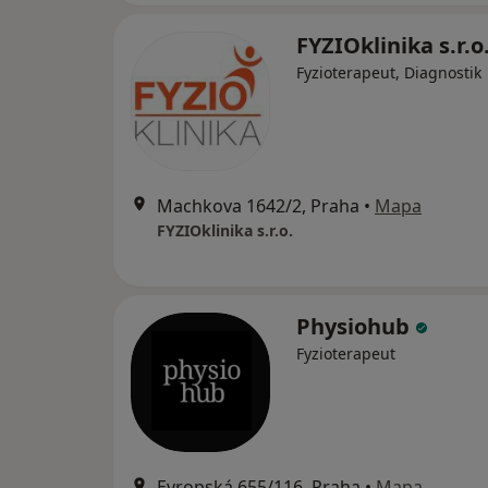
FYZIOklinika s.r.o
Fyzioterapeut, Diagnostik
Machkova 1642/2, Praha
•
Mapa
FYZIOklinika s.r.o.
Physiohub
Fyzioterapeut
Evropská 655/116, Praha
•
Mapa