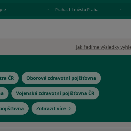
ace, nemoc nebo příjmení
Město nebo region
Jak řadíme výsledky vyhl
tra ČR
Oborová zdravotní pojišťovna
na
Vojenská zdravotní pojišťovna ČR
 pojišťovna
Zobrazit více