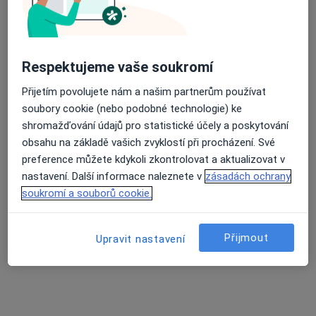
·
Více
Chirurg, Ortoped, Ostatní
136 názorů
Průměrné hodnocení na Apple a Play Store 4.5
Hviezdoslavova 25/509, Praha
•
Mapa
Respektujeme vaše soukromí
Palas Athéna s.r.o. - Klinika jednodenní chirurgie
Přijetím povolujete nám a našim partnerům používat
Konzultace
Cena nebyla přidána
soubory cookie (nebo podobné technologie) ke
Více
shromažďování údajů pro statistické účely a poskytování
Tato klinika nemá specialisty s dostupnými termíny v online kalendáři
obsahu na základě vašich zvyklostí při procházení. Své
preference můžete kdykoli zkontrolovat a aktualizovat v
Zobrazit profil
nastavení. Další informace naleznete v
zásadách ochrany
soukromí a souborů cookie.
Přijmout
Upravit nastavení