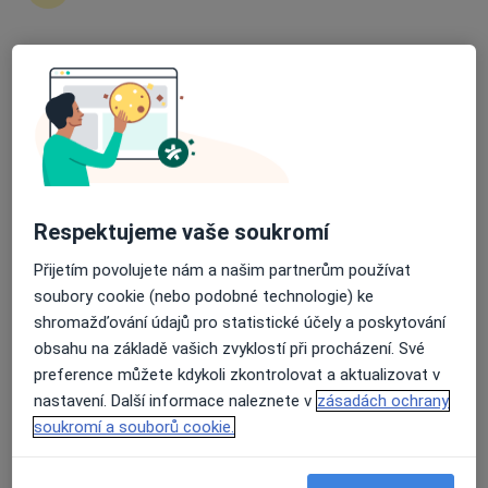
Urolog
26 názorů
Průměrné hodnocení na Apple a Play Store 4.5
Budějovická 778/3a, Praha
•
Mapa
UroKlinikum s.r.o. - Urologická ambulance Praha
Tato klinika nemá specialisty s dostupnými termíny v online kalendáři
Zobrazit profil
Respektujeme vaše soukromí
Přijetím povolujete nám a našim partnerům používat
soubory cookie (nebo podobné technologie) ke
shromažďování údajů pro statistické účely a poskytování
obsahu na základě vašich zvyklostí při procházení. Své
preference můžete kdykoli zkontrolovat a aktualizovat v
nastavení. Další informace naleznete v
zásadách ochrany
soukromí a souborů cookie.
UroVize - urologická ambulance
Urolog