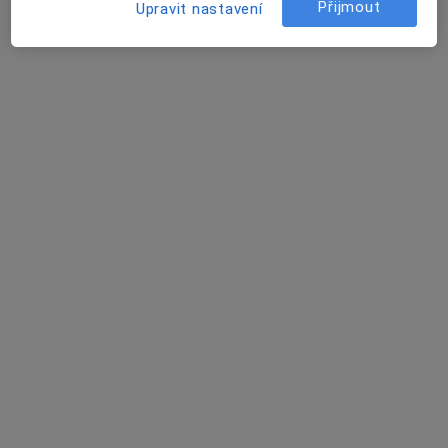
Přijmout
Upravit nastavení
5 názorů
Krškova 807/21, Praha
•
Mapa
UroVize - urologická ambulance
Tato klinika nemá specialisty s dostupnými termíny v online kalendáři
Zobrazit profil
GENNET, s.r.o.
·
Více
Urolog, Genetik, Gynekolog
53 názorů