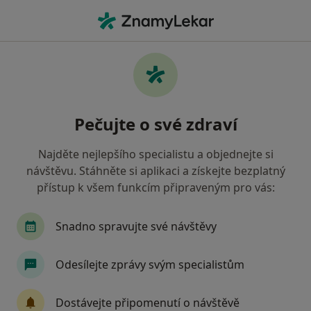
Hla
Urologie • Praha, hl město Praha
Filtry
• 2
Mapa
Urologie zdravotnická zařízení v Praze
Pečujte o své zdraví
Zdravotní pojišťovna ministerstva vnitra ČR
Jak řadíme výsledky vyhledávání?
Najděte nejlepšího specialistu a objednejte si
návštěvu. Stáhněte si aplikaci a získejte bezplatný
přístup k všem funkcím připraveným pro vás:
Snadno spravujte své návštěvy
Odesílejte zprávy svým specialistům
UroKlinikum s.r.o. - Urologická ambulance
Dostávejte připomenutí o návštěvě
Praha