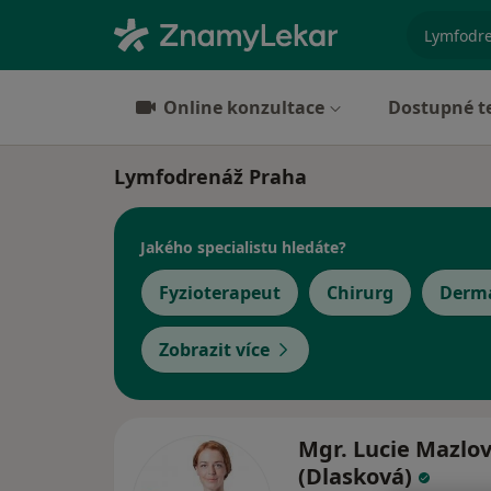
specializ
Online konzultace
Dostupné t
Lymfodrenáž Praha
Jakého specialistu hledáte?
Fyzioterapeut
Chirurg
Derm
Zobrazit více
Mgr. Lucie Mazlo
(Dlasková)