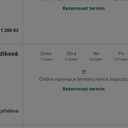
Rezervovat termín
1 200 Kč
díková
Dnes
Zítra
Ne
Po
7 Srpen
8 Srpen
9 Srpen
10 Srpe
Online rezervace termínu není k dispozic
Rezervovat termín
 přidána