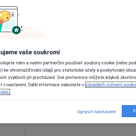
Online rezervace termínu není k dispozic
Rezervovat termín
1 400 Kč
ujeme vaše soukromí
ovolujete nám a našim partnerům používat soubory cookie (nebo po
e) ke shromažďování údajů pro statistické účely a poskytování obs
ich zvyklostí při procházení. Své preference můžete kdykoli zkontro
artová
Dnes
Zítra
Ne
Po
t v nastavení. Další informace naleznete v
zásadách ochrany soukr
7 Srpen
8 Srpen
9 Srpen
10 Srpe
okie.
Online rezervace termínu není k dispozic
P
Upravit nastavení
Rezervovat termín