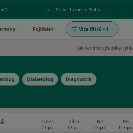
ace, nemoc nebo příjmení
Město nebo region
ermíny
Pojištění
Více filtrů
•
1
Jak řadíme výsledky vyhl
atolog
Diabetolog
Diagnostik
vá
Dnes
Zítra
Ne
Po
7 Srpen
8 Srpen
9 Srpen
10 Srpe