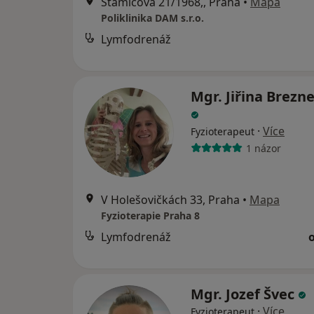
Stamicova 21/1968,, Praha
•
Mapa
Poliklinika DAM s.r.o.
Lymfodrenáž
Mgr. Jiřina Brezn
·
Více
Fyzioterapeut
1 názor
V Holešovičkách 33, Praha
•
Mapa
Fyzioterapie Praha 8
Lymfodrenáž
Mgr. Jozef Švec
·
Více
Fyzioterapeut