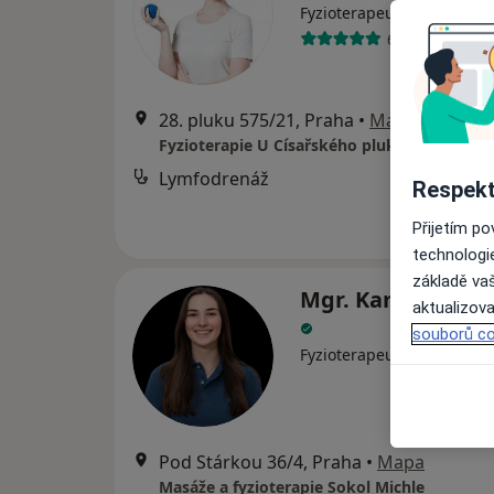
·
Více
Fyzioterapeut
65 názorů
28. pluku 575/21, Praha
•
Mapa
Fyzioterapie U Císařského pluku
Lymfodrenáž
Respekt
Přijetím p
technologi
základě vaš
Mgr. Kamila Linh
aktualizova
souborů co
·
Více
Fyzioterapeut
Pod Stárkou 36/4, Praha
•
Mapa
Masáže a fyzioterapie Sokol Michle