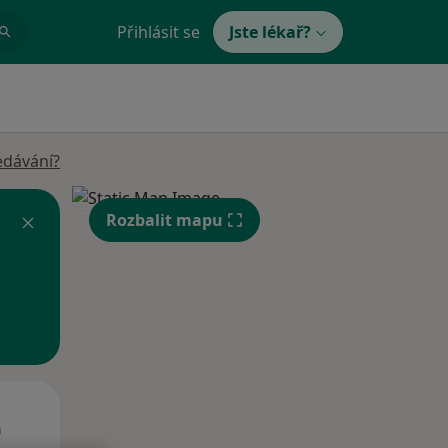
Přihlásit se
Jste lékař?
edávání?
Rozbalit mapu
Út
St
Čt
n
11 Srpen
12 Srpen
13 Srpen