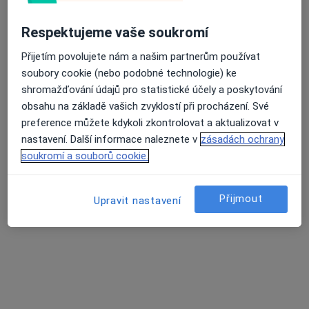
242 názorů
Tento specialista nenabízí online rezervaci termínu na této adrese.
Respektujeme vaše soukromí
Průměrné hodnocení na Apple a Play Store 4.5
Rezervovat termín
Přijetím povolujete nám a našim partnerům používat
soubory cookie (nebo podobné technologie) ke
shromažďování údajů pro statistické účely a poskytování
obsahu na základě vašich zvyklostí při procházení. Své
preference můžete kdykoli zkontrolovat a aktualizovat v
nastavení. Další informace naleznete v
zásadách ochrany
soukromí a souborů cookie.
Přijmout
Upravit nastavení
MUDr. Fara Mc Bride, GP, MBA, DBA
·
Více
Gynekolog
114 názorů
Consultation in English
1 000 Kč
Tento specialista nenabízí online rezervaci termínu na této adrese.