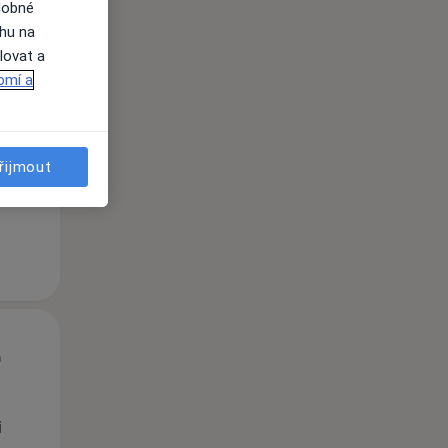
dobné
ahu na
lovat a
St
Čt
Pá
omí a
n
12 Srpen
13 Srpen
14 Srpen
řijmout
i
St
Čt
Pá
n
12 Srpen
13 Srpen
14 Srpen
i