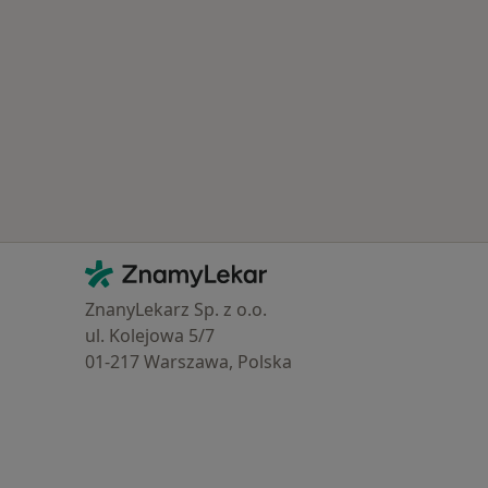
Kontakt
ZnamyLekar - Hlavní stránka
ZnanyLekarz Sp. z o.o.
ul. Kolejowa 5/7
01-217 Warszawa, Polska