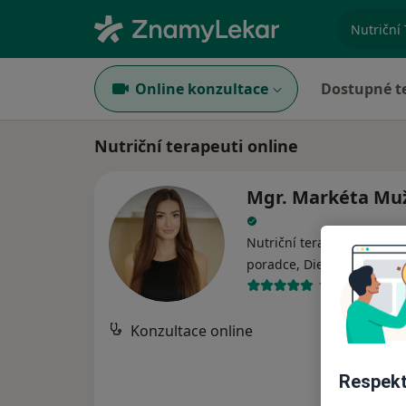
specializ
Online konzultace
Dostupné t
Nutriční terapeuti online
Mgr. Markéta Mu
Nutriční terapeut, Výživov
·
Více
poradce, Dietolog
14 názorů
Konzultace online
Respekt