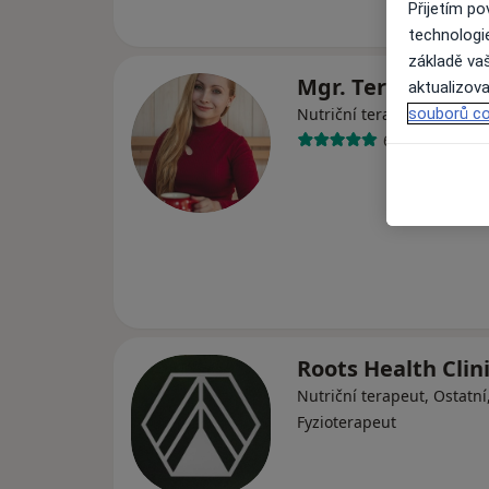
Přijetím p
technologi
základě vaš
Mgr. Tereza Lune
aktualizova
Nutriční terapeut, Terape
souborů co
6 názorů
Roots Health Clin
Nutriční terapeut, Ostatní
Fyzioterapeut