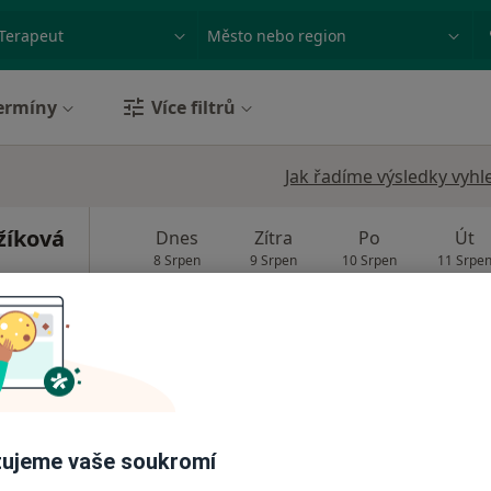
ace, nemoc nebo příjmení
Město nebo region
ermíny
Více filtrů
Jak řadíme výsledky vyhl
žíková
Dnes
Zítra
Po
Út
8 Srpen
9 Srpen
10 Srpen
11 Srpe
ý
Online rezervace termínu není k dispozic
Rezervovat termín
1 490 Kč
ujeme vaše soukromí