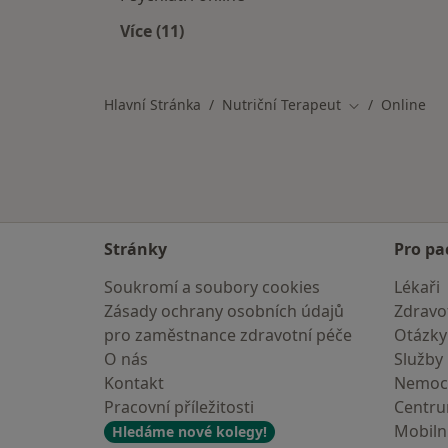
Více (11)
Více v kategorii: Jiní specialisté
Hlavní Stránka
Nutriční Terapeut
Online
Změna města
Stránky
Pro pa
Soukromí a soubory cookies
Lékaři
Zásady ochrany osobních údajů
Zdravot
pro zaměstnance zdravotní péče
Otázky
O nás
Služby
Kontakt
Nemoc
Pracovní příležitosti
Centr
Mobilní
Hledáme nové kolegy!