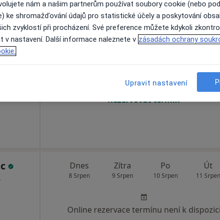
ovolujete nám a našim partnerům používat soubory cookie (nebo po
e) ke shromažďování údajů pro statistické účely a poskytování obs
ich zvyklostí při procházení. Své preference můžete kdykoli zkontro
rova
Dnes
Zítra
Po
Út
t v nastavení. Další informace naleznete v
zásadách ochrany soukr
8 Srpen
9 Srpen
10 Srpen
11 Srpe
·
Více
ut
okie.
P
Online rezervace termínu není k dispozic
Upravit nastavení
Rezervovat termín
ic
Dnes
Zítra
Po
Út
8 Srpen
9 Srpen
10 Srpen
11 Srpe
,
Online rezervace termínu není k dispozic