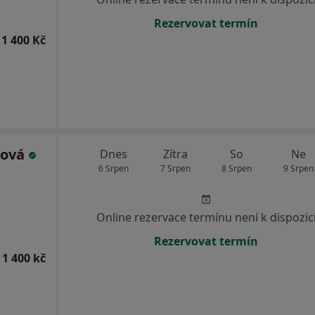
Rezervovat termín
1 400 Kč
šová
Dnes
Zítra
So
Ne
6 Srpen
7 Srpen
8 Srpen
9 Srpen
Online rezervace termínu není k dispozic
Rezervovat termín
 1 400 kč