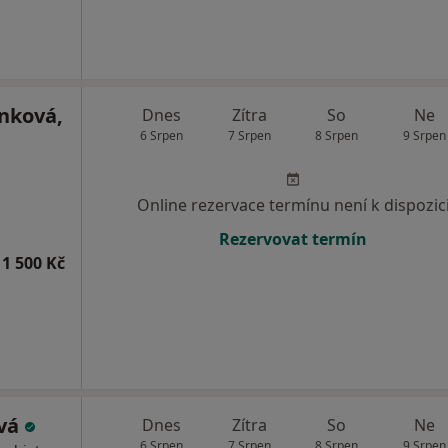
nková,
Dnes
Zítra
So
Ne
6 Srpen
7 Srpen
8 Srpen
9 Srpen
Online rezervace termínu není k dispozic
Rezervovat termín
1 500 Kč
ová
Dnes
Zítra
So
Ne
6 Srpen
7 Srpen
8 Srpen
9 Srpen