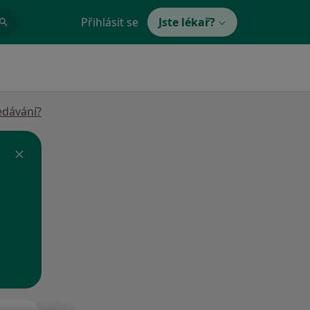
Přihlásit se
Jste lékař?
edávání?