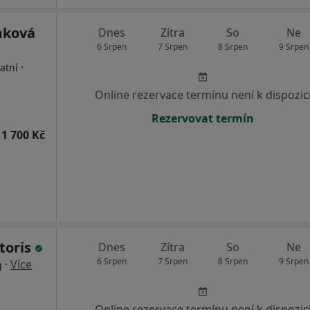
mková
Dnes
Zítra
So
Ne
6 Srpen
7 Srpen
8 Srpen
9 Srpen
·
atní
Online rezervace termínu není k dispozic
Rezervovat termín
1 700 Kč
toris
Dnes
Zítra
So
Ne
6 Srpen
7 Srpen
8 Srpen
9 Srpen
·
Více
g
Online rezervace termínu není k dispozic