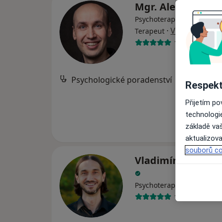
Mgr. Alek Lačev, 
Psychoterapeut, Psycholog
·
Více
Terapeut
137 názorů
Psychologické poradenství
Respekt
Přijetím p
technologi
základě vaš
aktualizova
souborů co
Vladimír Marček, 
Psychoterapeut, Psycholo
124 názorů