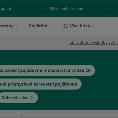
ace, nemoc nebo příjmení
Město nebo region
ermíny
Pojištění
Více filtrů
Jak řadíme výsledky vyhl
Zdravotní pojišťovna ministerstva vnitra ČR
ská průmyslová zdravotní pojišťovna
Zobrazit více