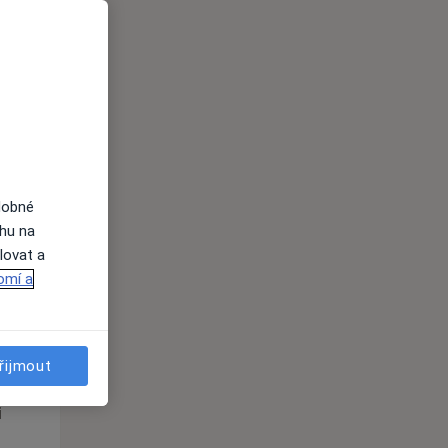
Po
Út
St
10 Srpen
11 Srpen
12 Srpen
i
dobné
ahu na
lovat a
omí a
Po
Út
St
10 Srpen
11 Srpen
12 Srpen
řijmout
i