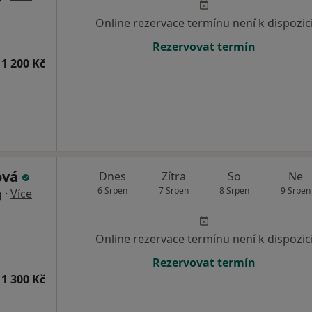
Online rezervace termínu není k dispozic
Rezervovat termín
1 200 Kč
ová
Dnes
Zítra
So
Ne
6 Srpen
7 Srpen
8 Srpen
9 Srpen
·
Více
g
Online rezervace termínu není k dispozic
Rezervovat termín
1 300 Kč