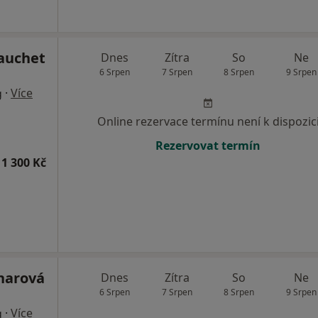
Gauchet
Dnes
Zítra
So
Ne
6 Srpen
7 Srpen
8 Srpen
9 Srpen
·
Více
g
Online rezervace termínu není k dispozic
Rezervovat termín
1 300 Kč
lnarová
Dnes
Zítra
So
Ne
6 Srpen
7 Srpen
8 Srpen
9 Srpen
·
Více
g