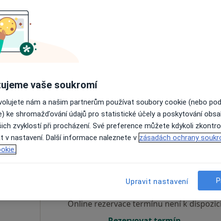
Ph.D.
Dnes
Zítra
So
Ne
6 Srpen
7 Srpen
8 Srpen
9 Srpen
,
Online rezervace termínu není k dispozic
Rezervovat termín
1 600 Kč
ujeme vaše soukromí
ovolujete nám a našim partnerům používat soubory cookie (nebo po
e) ke shromažďování údajů pro statistické účely a poskytování obs
ich zvyklostí při procházení. Své preference můžete kdykoli zkontro
t v nastavení. Další informace naleznete v
zásadách ochrany soukr
okie.
Ph.D.
Dnes
Zítra
So
Ne
6 Srpen
7 Srpen
8 Srpen
9 Srpen
P
Upravit nastavení
·
Více
g
Online rezervace termínu není k dispozic
Rezervovat termín