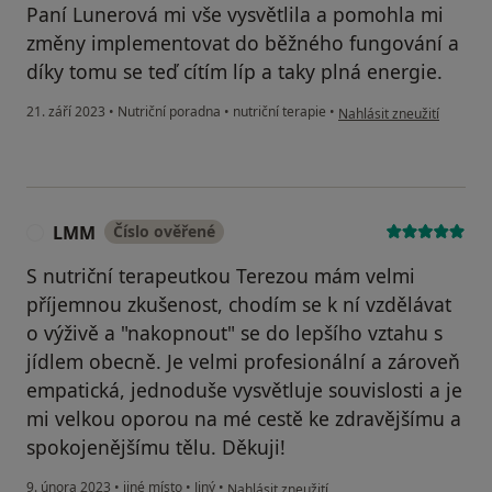
Paní Lunerová mi vše vysvětlila a pomohla mi
změny implementovat do běžného fungování a
díky tomu se teď cítím líp a taky plná energie.
podle názoru uživatele V
21. září 2023
•
Nutriční poradna
•
nutriční terapie
•
Nahlásit zneužití
LMM
Číslo ověřené
L
S nutriční terapeutkou Terezou mám velmi
příjemnou zkušenost, chodím se k ní vzdělávat
o výživě a "nakopnout" se do lepšího vztahu s
jídlem obecně. Je velmi profesionální a zároveň
empatická, jednoduše vysvětluje souvislosti a je
mi velkou oporou na mé cestě ke zdravějšímu a
spokojenějšímu tělu. Děkuji!
podle názoru uživatele LMM
9. února 2023
•
jiné místo
•
Jiný
•
Nahlásit zneužití