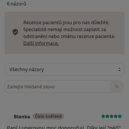
6 názorů
Recenze pacientů jsou pro nás důležité.
Specialisté nemají možnost zaplatit za
odstranění nebo změnu recenze pacienta.
Další informace o názorech
Další informace.
Hledejte v názorech
Blanka
Číslo ověřené
B
Paní Lunerovou moc doporučuji. Díky její "péči"