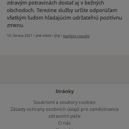
zdravým potravinách dostať aj v bežných
obchodoch. Terezine služby určite odporúčam
všetkým ľuďom hľadajúcim udržateľnú pozitívnu
zmenu.
podle názoru uživatele David
10. června 2021
•
jiné místo
•
Jiný
•
Nahlásit zneužití
Stránky
Soukromí a soubory cookies
Zásady ochrany osobních údajů pro zaměstnance
zdravotní péče
O nás