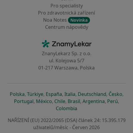
Pro specialisty
Pro zdravotnická zařízení
Noa Notes
Novinka
Centrum nápovědy
Kontakt
ZnamyLekar - Hlavní stránka
ZnanyLekarz Sp. z o.o.
ul. Kolejowa 5/7
01-217 Warszawa, Polska
se otevře v nové záložce
se otevře v nové záložce
se otevře v nové záložce
se otevře v nové záložce
se otevře v 
se o
Polska
,
Türkiye
,
España
,
Italia
,
Deutschland
,
Česko
,
se otevře v nové záložce
se otevře v nové záložce
se otevře v nové záložce
se otevře v nové záložc
se otevře v 
se ote
Portugal
,
México
,
Chile
,
Brasil
,
Argentina
,
Perú
,
se otevře v nové záložce
Colombia
NAŘÍZENÍ (EU) 2022/2065 (DSA) článek 24: 15.395.179
uživatelů/měsíc - Červen 2026