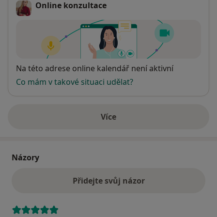
Online konzultace
Dostupnost
Na této adrese online kalendář není aktivní
Co mám v takové situaci udělat?
Více
o adrese
Názory
Přidejte svůj názor