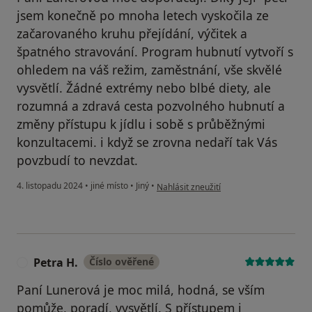
jsem konečně po mnoha letech vyskočila ze
začarovaného kruhu přejídání, výčitek a
špatného stravování. Program hubnutí vytvoří s
ohledem na váš režim, zaměstnání, vše skvělé
vysvětlí. Žádné extrémy nebo blbé diety, ale
rozumná a zdravá cesta pozvolného hubnutí a
změny přístupu k jídlu i sobě s průběžnými
konzultacemi. i když se zrovna nedaří tak Vás
povzbudí to nevzdat.
podle názoru uživatele Blanka
4. listopadu 2024
•
jiné místo
•
Jiný
•
Nahlásit zneužití
Petra H.
Číslo ověřené
P
Paní Lunerová je moc milá, hodná, se vším
pomůže, poradí, vysvětlí. S přístupem i