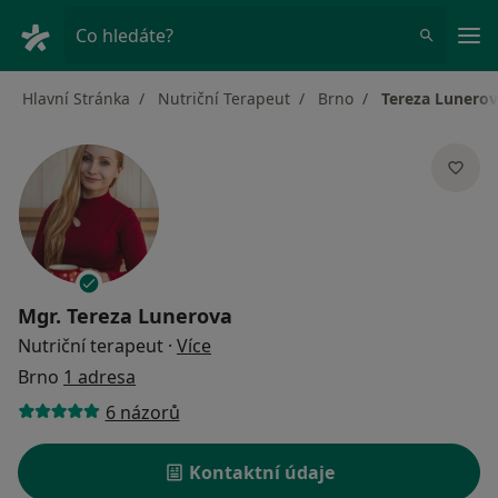
Hla
Co hledáte?
Hlavní Stránka
Nutriční Terapeut
Brno
Tereza Lunero
Mgr.
Tereza Lunerova
o specializacích
Nutriční terapeut
·
Více
Brno
1 adresa
6 názorů
Kontaktní údaje