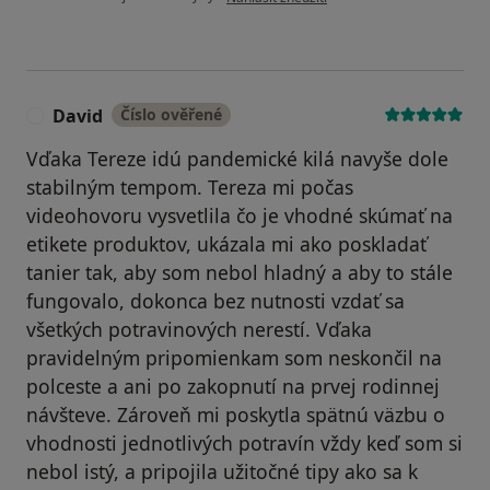
David
Číslo ověřené
D
Vďaka Tereze idú pandemické kilá navyše dole
stabilným tempom. Tereza mi počas
videohovoru vysvetlila čo je vhodné skúmať na
etikete produktov, ukázala mi ako poskladať
tanier tak, aby som nebol hladný a aby to stále
fungovalo, dokonca bez nutnosti vzdať sa
všetkých potravinových nerestí. Vďaka
pravidelným pripomienkam som neskončil na
polceste a ani po zakopnutí na prvej rodinnej
návšteve. Zároveň mi poskytla spätnú väzbu o
vhodnosti jednotlivých potravín vždy keď som si
nebol istý, a pripojila užitočné tipy ako sa k