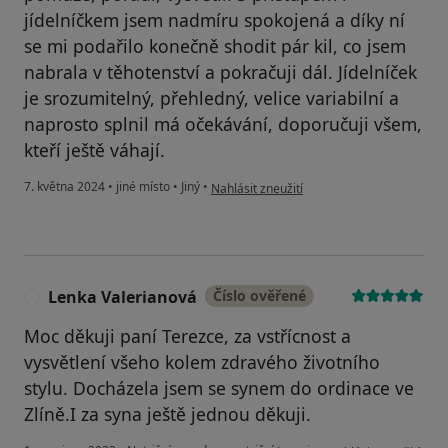
jídelníčkem jsem nadmíru spokojená a díky ní
se mi podařilo konečně shodit pár kil, co jsem
nabrala v těhotenství a pokračuji dál. Jídelníček
je srozumitelný, přehledný, velice variabilní a
naprosto splnil má očekávání, doporučuji všem,
kteří ještě váhají.
podle názoru uživatele Petra H.
7. května 2024
•
jiné místo
•
Jiný
•
Nahlásit zneužití
Lenka Valerianová
Číslo ověřené
L
Moc děkuji paní Terezce, za vstřícnost a
vysvětlení všeho kolem zdravého životního
stylu. Docházela jsem se synem do ordinace ve
Zlíně.I za syna ještě jednou děkuji.
podle názoru uživate