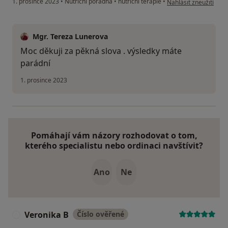
1. prosince 2023
•
Nutriční poradna
•
nutriční terapie
•
Nahlásit zneužití
Mgr. Tereza Lunerova
Moc děkuji za pěkná slova . výsledky máte
parádní
1. prosince 2023
Pomáhají vám názory rozhodovat o tom,
kterého specialistu nebo ordinaci navštívit?
Ano
Ne
Veronika B
Číslo ověřené
V