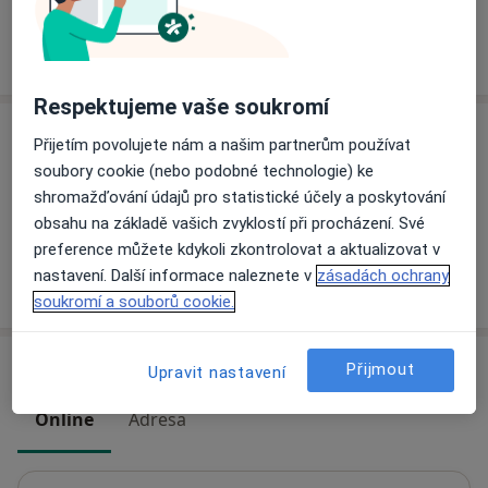
Více
o zkušenostech
Respektujeme vaše soukromí
Služby a ceník služeb
Přijetím povolujete nám a našim partnerům používat
soubory cookie (nebo podobné technologie) ke
Nutriční terapie
shromažďování údajů pro statistické účely a poskytování
850 Kč
Detaily
obsahu na základě vašich zvyklostí při procházení. Své
preference můžete kdykoli zkontrolovat a aktualizovat v
nastavení. Další informace naleznete v
zásadách ochrany
Jak fungují ceny?
soukromí a souborů cookie.
Adresy (2)
Přijmout
Upravit nastavení
Online
Adresa