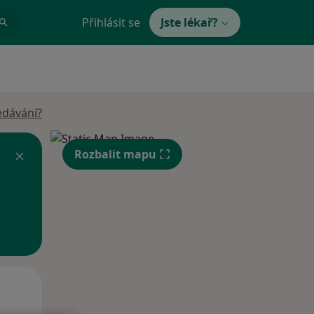
Přihlásit se
Jste lékař?
edávání?
Rozbalit mapu
Po
Út
St
10 Srpen
11 Srpen
12 Srpen