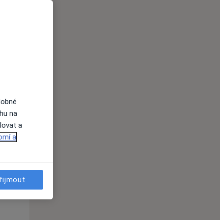
i
dobné
ahu na
lovat a
Po
Út
St
omí a
10 Srpen
11 Srpen
12 Srpen
i
řijmout