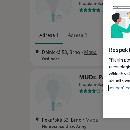
Endokrinolog
7 názorů
Adresa 1
Adresa 2
Respekt
Dělnická 53, Brno
•
Mapa
Ordinace
Přijetím p
technologi
základě vaš
MUDr. Pavla Orb
aktualizova
Endokrinolog
souborů co
10 názorů
Pekařská 53, Brno
•
Mapa
Nemocnice U sv. Anny