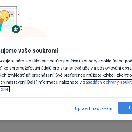
Online rezervace termínu není k dispozic
Rezervovat termín
ujeme vaše soukromí
ovolujete nám a našim partnerům používat soubory cookie (nebo po
e) ke shromažďování údajů pro statistické účely a poskytování obs
ich zvyklostí při procházení. Své preference můžete kdykoli zkontro
anová
Dnes
Zítra
So
Ne
t v nastavení. Další informace naleznete v
zásadách ochrany soukr
6 Srpen
7 Srpen
8 Srpen
9 Srpen
okie.
Online rezervace termínu není k dispozic
P
Upravit nastavení
Rezervovat termín