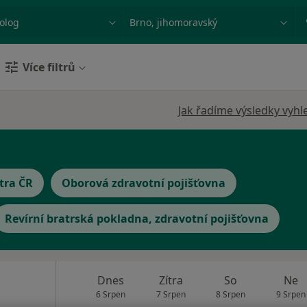
ace, nemoc nebo příjmení
Město nebo region
Více filtrů
Jak řadíme výsledky vyhl
tra ČR
Oborová zdravotní pojišťovna
Revírní bratrská pokladna, zdravotní pojišťovna
Dnes
Zítra
So
Ne
6 Srpen
7 Srpen
8 Srpen
9 Srpen