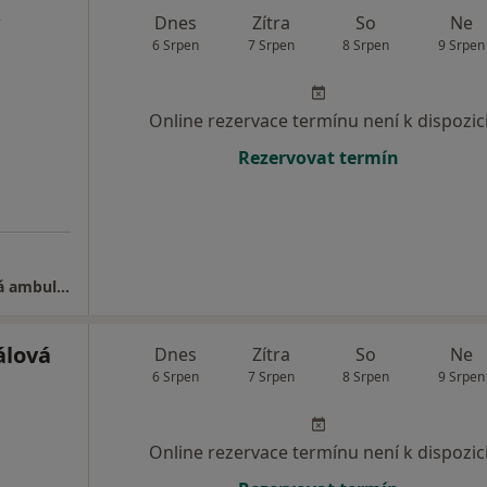
Dnes
Zítra
So
Ne
6 Srpen
7 Srpen
8 Srpen
9 Srpen
Online rezervace termínu není k dispozic
Rezervovat termín
Fakultní nemocnice Brno - Endokrinologická ambulance
álová
Dnes
Zítra
So
Ne
6 Srpen
7 Srpen
8 Srpen
9 Srpen
Online rezervace termínu není k dispozic