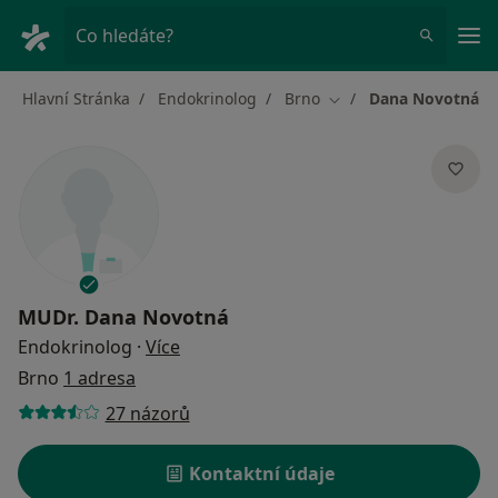
Hla
Co hledáte?
Hlavní Stránka
Endokrinolog
Brno
Dana Novotná
Změna města
MUDr.
Dana Novotná
o specializacích
Endokrinolog
·
Více
Brno
1 adresa
27 názorů
Kontaktní údaje