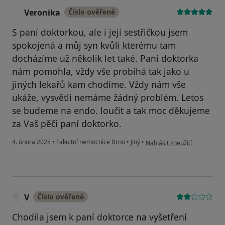
Veronika
Číslo ověřené
V
S paní doktorkou, ale i její sestřičkou jsem
spokojená a můj syn kvůli kterému tam
docházíme už několik let také. Paní doktorka
nám pomohla, vždy vše probíhá tak jako u
jiných lekařů kam chodíme. Vždy nám vše
ukáže, vysvětlí nemáme žádný problém. Letos
se budeme na endo. loučit a tak moc děkujeme
za Vaš pěči paní doktorko.
podle názoru uživatele Vero
4. února 2025
•
Fakultní nemocnice Brno
•
Jiný
•
Nahlásit zneužití
V
Číslo ověřené
Chodila jsem k paní doktorce na vyšetření