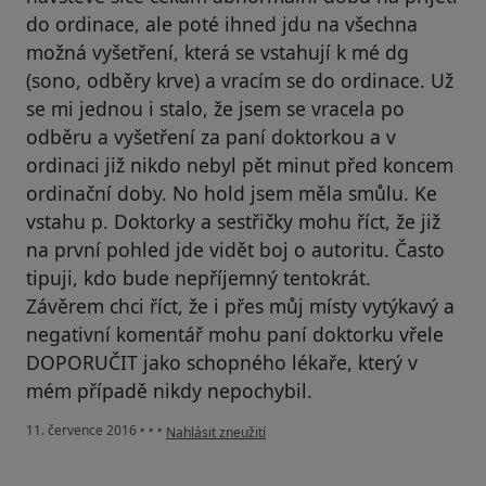
do ordinace, ale poté ihned jdu na všechna
možná vyšetření, která se vstahují k mé dg
(sono, odběry krve) a vracím se do ordinace. Už
se mi jednou i stalo, že jsem se vracela po
odběru a vyšetření za paní doktorkou a v
ordinaci již nikdo nebyl pět minut před koncem
ordinační doby. No hold jsem měla smůlu. Ke
vstahu p. Doktorky a sestřičky mohu říct, že již
na první pohled jde vidět boj o autoritu. Často
tipuji, kdo bude nepříjemný tentokrát.
Závěrem chci říct, že i přes můj místy vytýkavý a
negativní komentář mohu paní doktorku vřele
DOPORUČIT jako schopného lékaře, který v
mém případě nikdy nepochybil.
podle názoru uživatele Váš účet byl odstraněn
11. července 2016
•
•
•
Nahlásit zneužití