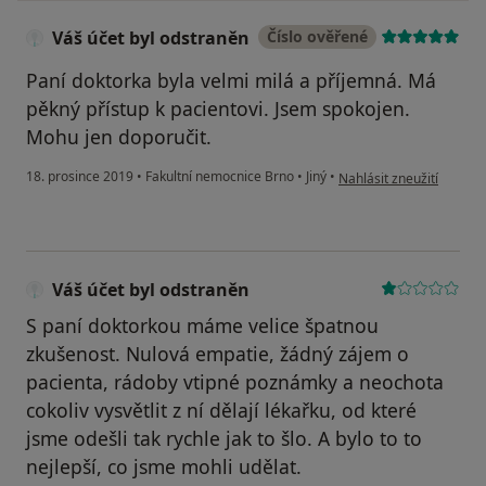
Váš účet byl odstraněn
Číslo ověřené
Paní doktorka byla velmi milá a příjemná. Má
pěkný přístup k pacientovi. Jsem spokojen.
Mohu jen doporučit.
podle názoru uživatele V
18. prosince 2019
•
Fakultní nemocnice Brno
•
Jiný
•
Nahlásit zneužití
Váš účet byl odstraněn
S paní doktorkou máme velice špatnou
zkušenost. Nulová empatie, žádný zájem o
pacienta, rádoby vtipné poznámky a neochota
cokoliv vysvětlit z ní dělají lékařku, od které
jsme odešli tak rychle jak to šlo. A bylo to to
nejlepší, co jsme mohli udělat.