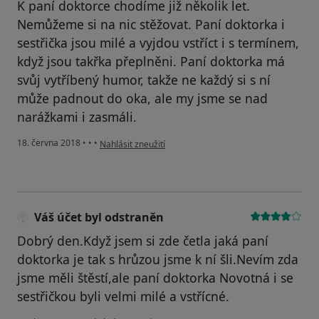
K paní doktorce chodíme již několik let.
Nemůžeme si na nic stěžovat. Paní doktorka i
sestřička jsou milé a vyjdou vstříct i s termínem,
když jsou takřka přeplněni. Paní doktorka má
svůj vytříbený humor, takže ne každý si s ní
může padnout do oka, ale my jsme se nad
narážkami i zasmáli.
podle názoru uživatele Váš účet byl odstraněn
18. června 2018
•
•
•
Nahlásit zneužití
Váš účet byl odstraněn
Dobrý den.Když jsem si zde četla jaká paní
doktorka je tak s hrůzou jsme k ní šli.Nevím zda
jsme měli štěstí,ale paní doktorka Novotná i se
sestřičkou byli velmi milé a vstřícné.