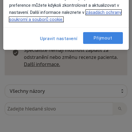
preference můžete kdykoli zkontrolovat a aktualizovat v
nastavení. Další informace naleznete v
zásadách ochrany
soukromí a souborů cookie.
27 názorů
Přijmout
Upravit nastavení
Recenze pacientů jsou pro nás důležité.
Specialisté nemají možnost zaplatit za
odstranění nebo změnu recenze pacienta.
Další informace o názorech
Další informace.
Hledejte v názorech