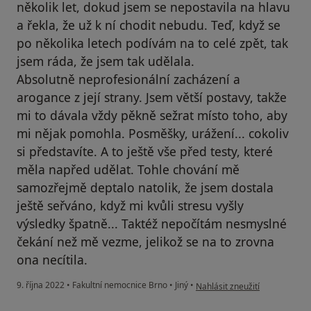
několik let, dokud jsem se nepostavila na hlavu
a řekla, že už k ní chodit nebudu. Teď, když se
po několika letech podívám na to celé zpět, tak
jsem ráda, že jsem tak udělala.
Absolutně neprofesionální zacházení a
arogance z její strany. Jsem větší postavy, takže
mi to dávala vždy pěkně sežrat místo toho, aby
mi nějak pomohla. Posměšky, urážení... cokoliv
si představíte. A to ještě vše před testy, které
měla napřed udělat. Tohle chování mě
samozřejmě deptalo natolik, že jsem dostala
ještě seřváno, když mi kvůli stresu vyšly
výsledky špatně... Taktéž nepočítám nesmyslné
čekání než mě vezme, jelikož se na to zrovna
ona necítila.
podle názoru uživatele V
9. října 2022
•
Fakultní nemocnice Brno
•
Jiný
•
Nahlásit zneužití