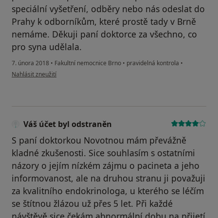
speciální vyšetření, odběry nebo nás odeslat do
Prahy k odborníkům, které prostě tady v Brně
nemáme. Děkuji paní doktorce za všechno, co
pro syna udělala.
7. února 2018
•
Fakultní nemocnice Brno
•
pravidelná kontrola
•
podle názoru uživatele Vladimíra S.
Nahlásit zneužití
Váš účet byl odstraněn
S paní doktorkou Novotnou mám převážně
kladné zkušenosti. Sice souhlasím s ostatními
názory o jejím nízkém zájmu o pacineta a jeho
informovanost, ale na druhou stranu ji považuji
za kvalitního endokrinologa, u kterého se léčím
se štítnou žlázou už přes 5 let. Při každé
návštěvě sice čekám abnormální dobu na přijetí