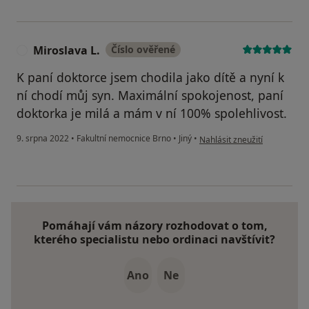
Miroslava L.
Číslo ověřené
M
K paní doktorce jsem chodila jako dítě a nyní k
ní chodí můj syn. Maximální spokojenost, paní
doktorka je milá a mám v ní 100% spolehlivost.
podle názoru uživatele Miros
9. srpna 2022
•
Fakultní nemocnice Brno
•
Jiný
•
Nahlásit zneužití
Pomáhají vám názory rozhodovat o tom,
kterého specialistu nebo ordinaci navštívit?
Ano
Ne