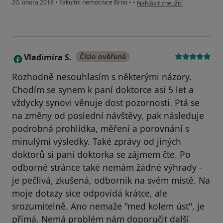
podle názoru uživatele Váš úče
20. února 2018
•
Fakultní nemocnice Brno
•
•
Nahlásit zneužití
Vladimíra S.
Číslo ověřené
V
Rozhodně nesouhlasím s některými názory.
Chodím se synem k paní doktorce asi 5 let a
vždycky synovi věnuje dost pozornosti. Ptá se
na změny od poslední návštěvy, pak následuje
podrobná prohlídka, měření a porovnání s
minulými výsledky. Také zprávy od jiných
doktorů si paní doktorka se zájmem čte. Po
odborné stránce také nemám žádné výhrady -
je pečlivá, zkušená, odborník na svém místě. Na
moje dotazy sice odpovídá krátce, ale
srozumitelně. Ano nemaže "med kolem úst", je
přímá. Nemá problém nám doporučit další