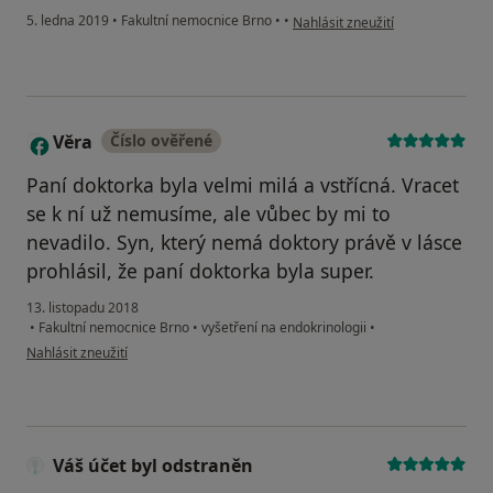
podle názoru uživatele Váš účet 
5. ledna 2019
•
Fakultní nemocnice Brno
•
•
Nahlásit zneužití
Věra
Číslo ověřené
V
Paní doktorka byla velmi milá a vstřícná. Vracet
se k ní už nemusíme, ale vůbec by mi to
nevadilo. Syn, který nemá doktory právě v lásce
prohlásil, že paní doktorka byla super.
13. listopadu 2018
•
Fakultní nemocnice Brno
•
vyšetření na endokrinologii
•
podle názoru uživatele Věra
Nahlásit zneužití
Váš účet byl odstraněn