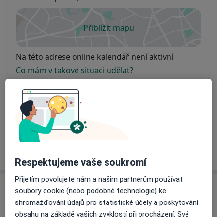
Přiblížit mapu
se otevře v nové záložce
Dostupnost
Na této adrese online kalendář není aktivní
Co mám v takové situaci udělat?
Způsoby platby (soukromé návštěvy)
Na teto adrese lékař přijímá pacienty na pojišťovnu
Detaily
Více
o adrese
Respektujeme vaše soukromí
Přijetím povolujete nám a našim partnerům používat
Názory
soubory cookie (nebo podobné technologie) ke
shromažďování údajů pro statistické účely a poskytování
Přidejte svůj názor
obsahu na základě vašich zvyklostí při procházení. Své