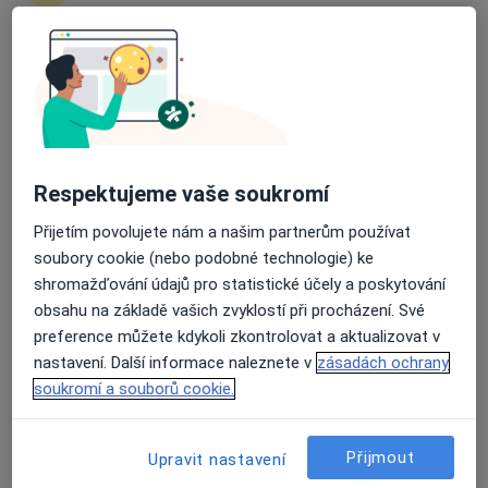
Průměrné hodnocení na Apple a Play Store 4.5
Eva Hlaďáková
Endokrinolog, Diabetolog
9 názorů
STRAŽOVSKÁ 976 KYJOV, KYJOV
•
Mapa
Respektujeme vaše soukromí
NEMOCNICE KYJOV,PŘÍSPĚVKOVÁ ORGANIZYCE
Přijetím povolujete nám a našim partnerům používat
Tento specialista nenabízí online rezervaci termínu na této adrese.
soubory cookie (nebo podobné technologie) ke
Rezervovat termín
shromažďování údajů pro statistické účely a poskytování
obsahu na základě vašich zvyklostí při procházení. Své
preference můžete kdykoli zkontrolovat a aktualizovat v
nastavení. Další informace naleznete v
zásadách ochrany
soukromí a souborů cookie.
Přijmout
Upravit nastavení