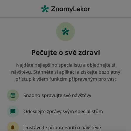
Hla
Endokrinolog • Kyjov, jihomoravský
Filtry
Mapa
Endokrinolog Kyjov
Pečujte o své zdraví
Jak řadíme výsledky vyhledávání?
Najděte nejlepšího specialistu a objednejte si
návštěvu. Stáhněte si aplikaci a získejte bezplatný
Jakou pojišťovnu máte?
přístup k všem funkcím připraveným pro vás:
Oborová zdravotní pojišťovna
Snadno spravujte své návštěvy
Odesílejte zprávy svým specialistům
Dostávejte připomenutí o návštěvě