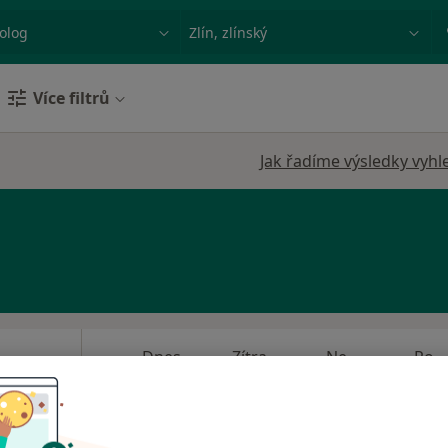
ace, nemoc nebo příjmení
Město nebo region
Více filtrů
Jak řadíme výsledky vyhl
Dnes
Zítra
Ne
Po
7 Srpen
8 Srpen
9 Srpen
10 Srpe
ař,
Online rezervace termínu není k dispozic