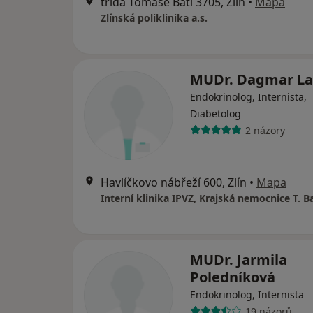
třída Tomáše Bati 3705, Zlín
•
Mapa
Zlínská poliklinika a.s.
MUDr. Dagmar L
Endokrinolog, Internista,
Diabetolog
2 názory
Havlíčkovo nábřeží 600, Zlín
•
Mapa
Interní klinika IPVZ, Krajská nemocnice T. Ba
MUDr. Jarmila
Poledníková
Endokrinolog, Internista
19 názorů