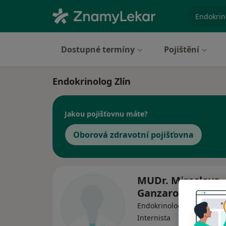
specializ
Dostupné termíny
Pojištění
Endokrinolog Zlín
Jakou pojišťovnu máte?
Oborová zdravotní pojišťovna
MUDr. Miroslava
Ganzarová
Endokrinolog, Praktický lék
Internista