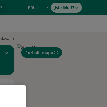
Přihlásit se
Jste lékař?
edávání?
Rozbalit mapu
Út
St
Čt
n
11 Srpen
12 Srpen
13 Srpen
i