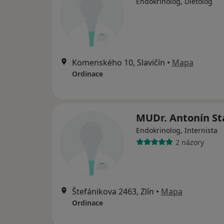
Endokrinolog, Dietolog
Komenského 10, Slavičín
•
Mapa
Ordinace
MUDr. Antonín St
Endokrinolog, Internista
2 názory
Štefánikova 2463, Zlín
•
Mapa
Ordinace