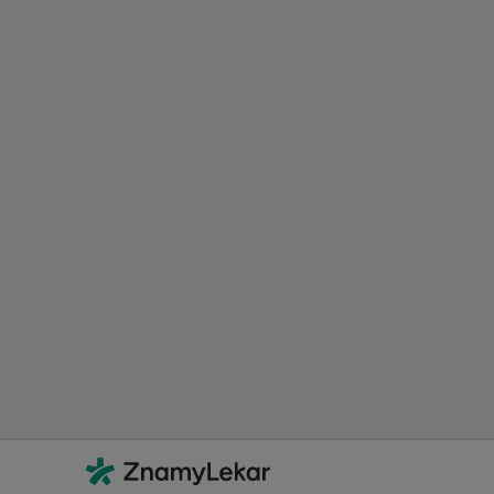
Kontakt
ZnamyLekar - Hlavní stránka