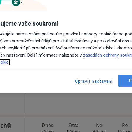
Rezervovat termín
ujeme vaše soukromí
ovolujete nám a našim partnerům používat soubory cookie (nebo po
e) ke shromažďování údajů pro statistické účely a poskytování obs
ich zvyklostí při procházení. Své preference můžete kdykoli zkontro
Dnes
Zítra
Ne
Po
t v nastavení. Další informace naleznete v
zásadách ochrany soukr
7 Srpen
8 Srpen
9 Srpen
10 Srpe
okie.
Online rezervace termínu není k dispozic
P
Upravit nastavení
Rezervovat termín
achů
Dnes
Zítra
Ne
Po
7 Srpen
8 Srpen
9 Srpen
10 Srpe