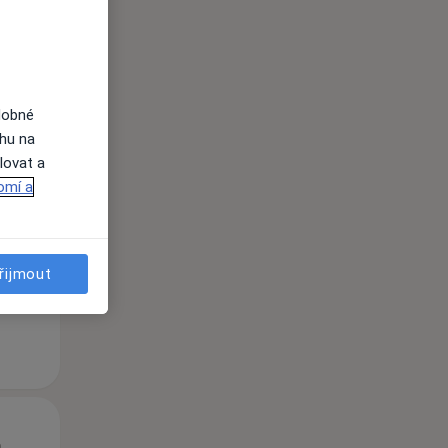
dobné
ahu na
lovat a
Út
St
Čt
omí a
n
11 Srpen
12 Srpen
13 Srpen
i
řijmout
Út
St
Čt
n
11 Srpen
12 Srpen
13 Srpen