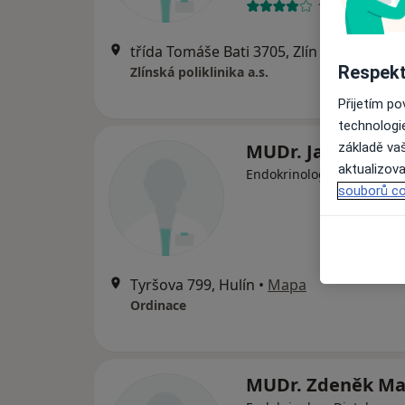
19 názorů
třída Tomáše Bati 3705, Zlín
•
Mapa
Respekt
Zlínská poliklinika a.s.
Přijetím p
technologi
MUDr. Jan Hudec
základě vaš
aktualizova
Endokrinolog, Dietolog
souborů co
Tyršova 799, Hulín
•
Mapa
Ordinace
MUDr. Zdeněk M