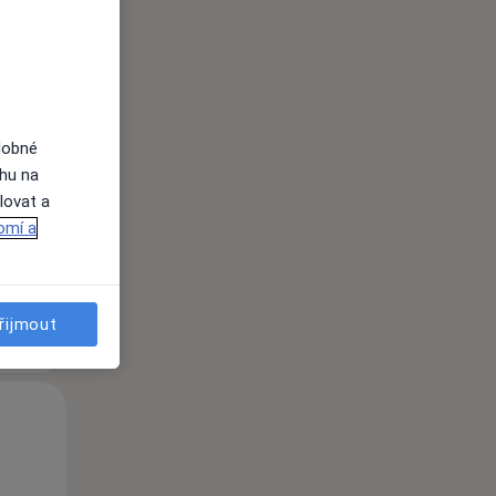
Po
Út
St
dobné
10 Srpen
11 Srpen
12 Srpen
ahu na
lovat a
i
omí a
řijmout
Po
Út
St
10 Srpen
11 Srpen
12 Srpen