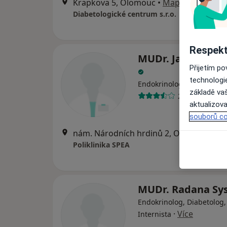
Krapkova 5, Olomouc
•
Mapa
Diabetologické centrum s.r.o.
Respekt
MUDr. Jaroslav K
Přijetím p
technologi
Endokrinolog, Gynekolog
základě vaš
23 názorů
aktualizova
souborů co
nám. Národních hrdinů 2, Olomouc
•
Ma
Poliklinika SPEA
MUDr. Radana Sy
Endokrinolog, Diabetolog,
·
Více
Internista