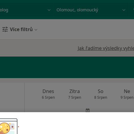
ace, nemoc nebo příjmení
Město nebo region
Více filtrů
Jak řadíme výsledky vyhl
Dnes
Zítra
So
Ne
6 Srpen
7 Srpen
8 Srpen
9 Srpen
Online rezervace termínu není k dispozic
Rezervovat termín