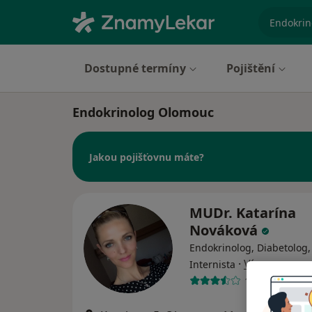
specializ
Dostupné termíny
Pojištění
Endokrinolog Olomouc
Jakou pojišťovnu máte?
MUDr. Katarína
Nováková
Endokrinolog, Diabetolog,
·
Více
Internista
12 názorů