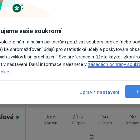
ujeme vaše soukromí
omárek
Dnes
Zítra
So
Ne
ovolujete nám a našim partnerům používat soubory cookie (nebo po
6 Srpen
7 Srpen
8 Srpen
9 Srpen
e) ke shromažďování údajů pro statistické účely a poskytování obs
ich zvyklostí při procházení. Své preference můžete kdykoli zkontro
Online rezervace termínu není k dispozic
t v nastavení. Další informace naleznete v
zásadách ochrany soukr
okie.
Rezervovat termín
pa
P
Upravit nastavení
slová
Dnes
Zítra
So
Ne
6 Srpen
7 Srpen
8 Srpen
9 Srpen