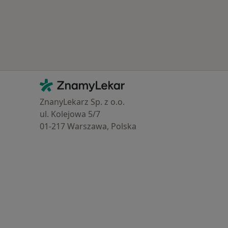
Kontakt
ZnamyLekar - Hlavní stránka
ZnanyLekarz Sp. z o.o.
ul. Kolejowa 5/7
01-217 Warszawa, Polska