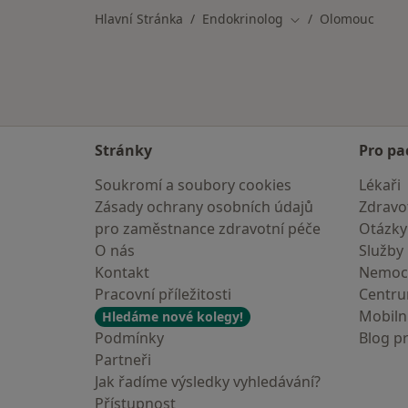
Hlavní Stránka
Endokrinolog
Olomouc
Změna města
Stránky
Pro pa
Soukromí a soubory cookies
Lékaři
Zásady ochrany osobních údajů
Zdravot
pro zaměstnance zdravotní péče
Otázky
O nás
Služby
Kontakt
Nemoc
Pracovní příležitosti
Centr
Mobilní
Hledáme nové kolegy!
Podmínky
Blog p
Partneři
Jak řadíme výsledky vyhledávání?
Přístupnost