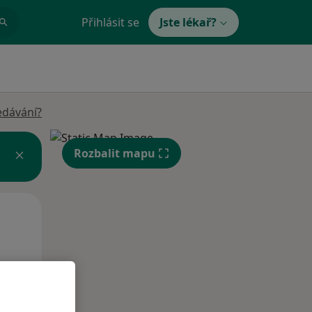
Přihlásit se
Jste lékař?
edávání?
Rozbalit mapu
Po
Út
St
10 Srpen
11 Srpen
12 Srpen
i