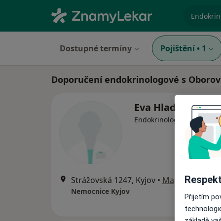
specializ
Dostupné termíny
Pojištění
•
1
Doporučení endokrinologové s Oborová
Eva Hlaďáková
Endokrinolog, Pediatr
Respekt
Strážovská 1247, Kyjov
•
Mapa
Nemocnice Kyjov
Přijetím p
technologi
základě vaš