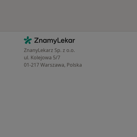
Kontakt
ZnamyLekar - Hlavní stránka
ZnanyLekarz Sp. z o.o.
ul. Kolejowa 5/7
01-217 Warszawa, Polska