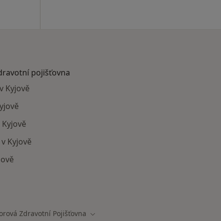
dravotní pojišťovna
v Kyjově
yjově
 Kyjově
 v Kyjově
jově
mají smlouvu s Oborová zdravotní pojišťovna
rová Zdravotní Pojišťovna
města
Změna města