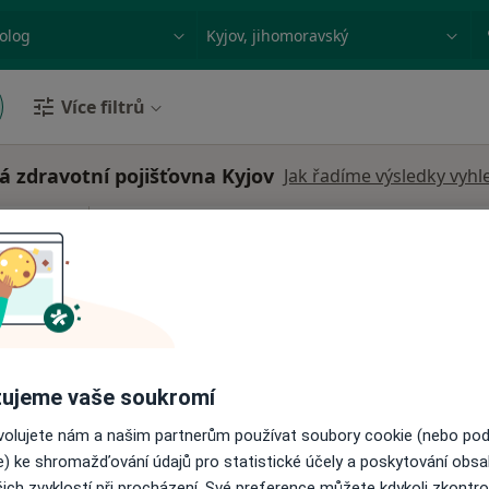
ace, nemoc nebo příjmení
Město nebo region
Více filtrů
 zdravotní pojišťovna Kyjov
Jak řadíme výsledky vyhl
Dnes
Zítra
Út
St
9 Srpen
10 Srpen
11 Srpen
12 Srpe
Online rezervace termínu není k dispozic
Rezervovat termín
ujeme vaše soukromí
ovolujete nám a našim partnerům používat soubory cookie (nebo po
e) ke shromažďování údajů pro statistické účely a poskytování obs
ich zvyklostí při procházení. Své preference můžete kdykoli zkontro