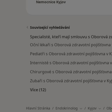
Nemocnice Kyjov
Související vyhledávání
Specialisté, kteří mají smlouvu s Oborová z
Oční lékaři s Oborová zdravotní pojišťovna 
Pediatři s Oborová zdravotní pojišťovna v K
Internisté s Oborová zdravotní pojišťovna v
Chirurgové s Oborová zdravotní pojišťovna
Zubaři s Oborová zdravotní pojišťovna v Ky
Více (12)
Více v kategorii: Specialisté, kteří 
Hlavní Stránka
Endokrinolog
Kyjov
Obo
Změna města
Změna 