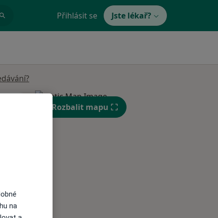
Přihlásit se
Jste lékař?
edávání?
Čt
Pá
So
Rozbalit mapu
n
13 Srpen
14 Srpen
15 Srpen
i
dobné
ahu na
lovat a