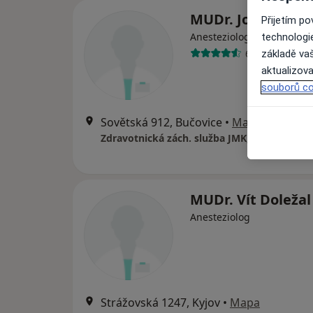
MUDr. Josef Outlý
Přijetím p
Anesteziolog
technologi
6 názorů
základě vaš
aktualizova
souborů co
Sovětská 912, Bučovice
•
Mapa
Zdravotnická zách. služba JMK, p.o.
MUDr. Vít Doležal
Anesteziolog
Strážovská 1247, Kyjov
•
Mapa