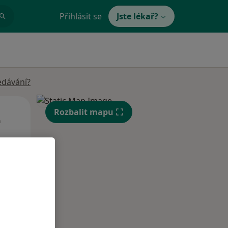
Přihlásit se
Jste lékař?
edávání?
Út
St
Čt
Rozbalit mapu
n
11 Srpen
12 Srpen
13 Srpen
i