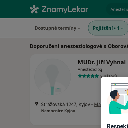
specializ
Dostupné termíny
Pojištění
•
1
Doporučení anesteziologové s Oborová
MUDr. Jiří Vyhnal
Anesteziolog
9 názorů
Strážovská 1247, Kyjov
•
Mapa
Nemocnice Kyjov
Respekt