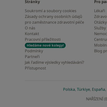
Stránky
Pro pa
Soukromí a soubory cookies
Lékaři
Zásady ochrany osobních údajů
Zdravot
pro zaměstnance zdravotní péče
Otázky
O nás
Služby
Kontakt
Nemoc
Pracovní příležitosti
Centr
Mobilní
Hledáme nové kolegy!
Podmínky
Blog p
Partneři
Jak řadíme výsledky vyhledávání?
Přístupnost
se otevře v nové 
se otevře
s
Polska
,
Türkiye
,
España
,
NAŘÍZENÍ (E