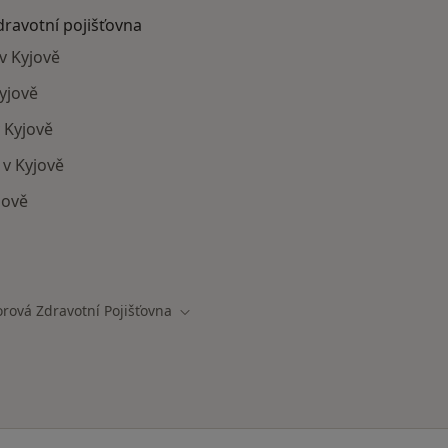
dravotní pojišťovna
v Kyjově
yjově
 Kyjově
 v Kyjově
jově
mají smlouvu s Oborová zdravotní pojišťovna
rová Zdravotní Pojišťovna
ěsta
Změna města