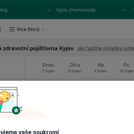
ace, nemoc nebo příjmení
Město nebo region
Více filtrů
 zdravotní pojišťovna Kyjov
Jak řadíme výsledky vyhl
Dnes
Zítra
Ne
Po
7 Srpen
8 Srpen
9 Srpen
10 Srpe
Online rezervace termínu není k dispozic
Rezervovat termín
ujeme vaše soukromí