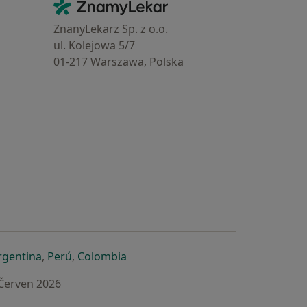
Kontakt
ZnamyLekar - Hlavní stránka
ZnanyLekarz Sp. z o.o.
ul. Kolejowa 5/7
01-217 Warszawa, Polska
e
é záložce
 v nové záložce
otevře v nové záložce
se otevře v nové záložce
se otevře v nové záložce
se otevře v nové záložce
rgentina
,
Perú
,
Colombia
 Červen 2026