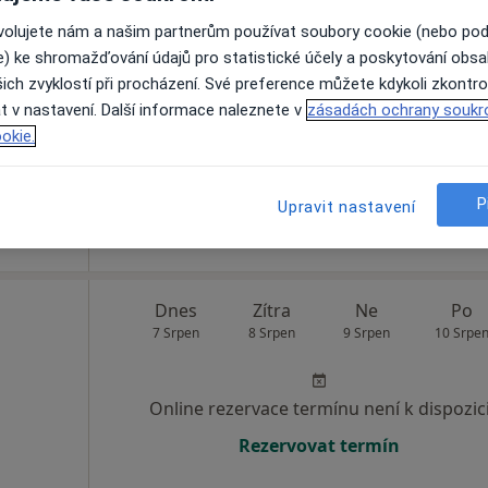
Dnes
Zítra
Ne
Po
ovolujete nám a našim partnerům používat soubory cookie (nebo po
7 Srpen
8 Srpen
9 Srpen
10 Srpe
e) ke shromažďování údajů pro statistické účely a poskytování obs
ich zvyklostí při procházení. Své preference můžete kdykoli zkontro
t v nastavení. Další informace naleznete v
zásadách ochrany soukr
Online rezervace termínu není k dispozic
okie.
Rezervovat termín
P
Upravit nastavení
Dnes
Zítra
Ne
Po
7 Srpen
8 Srpen
9 Srpen
10 Srpe
Online rezervace termínu není k dispozic
Rezervovat termín