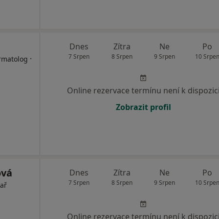
Dnes
Zítra
Ne
Po
7 Srpen
8 Srpen
9 Srpen
10 Srpe
·
ermatolog
Online rezervace termínu není k dispozic
Zobrazit profil
ová
Dnes
Zítra
Ne
Po
7 Srpen
8 Srpen
9 Srpen
10 Srpe
kař
Online rezervace termínu není k dispozic