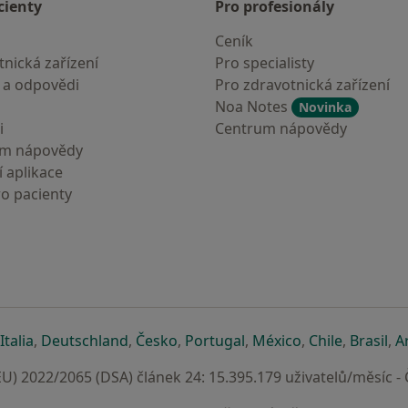
cienty
Pro profesionály
Ceník
nická zařízení
Pro specialisty
 a odpovědi
Pro zdravotnická zařízení
Noa Notes
Novinka
i
Centrum nápovědy
um nápovědy
 aplikace
ro pacienty
záložce
 v nové záložce
e otevře v nové záložce
se otevře v nové záložce
se otevře v nové záložce
se otevře v nové záložce
se otevře v nové záložc
se otevře v nov
se otevře
se 
Italia
,
Deutschland
,
Česko
,
Portugal
,
México
,
Chile
,
Brasil
,
A
U) 2022/2065 (DSA) článek 24: 15.395.179 uživatelů/měsíc -