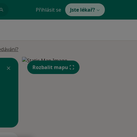
Přihlásit se
Jste lékař?
edávání?
Rozbalit mapu