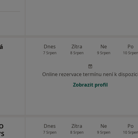
ká
Dnes
Zítra
Ne
Po
7 Srpen
8 Srpen
9 Srpen
10 Srpe
Online rezervace termínu není k dispozic
Zobrazit profil
RO
Dnes
Zítra
Ne
Po
'S
7 Srpen
8 Srpen
9 Srpen
10 Srpe