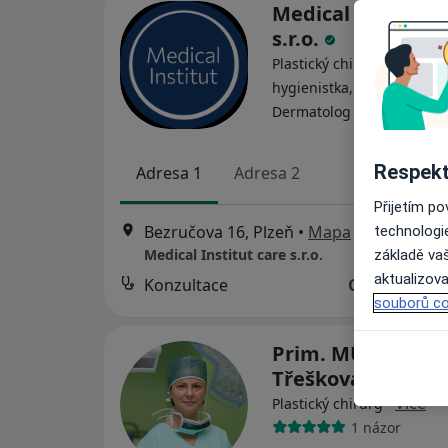
Medical Institut 
s.r.o.
Plastický chirurg, Dentální
hygienistka, hygienista,
·
Více
Dermatolog
Respekt
Adresa 1
Adresa 2
Přijetím p
Bezručova 16, Plzeň
•
Mapa
technologi
Medical Institut care s.r.o.
základě vaš
aktualizova
Konzultace
Cena nebyla
souborů co
Prim. MUDr. Inka
Třešková
·
Více
Plastický chirurg
1 názor