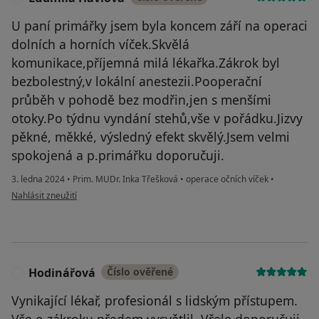
U paní primářky jsem byla koncem září na operaci
dolních a horních víček.Skvělá
komunikace,příjemná milá lékařka.Zákrok byl
bezbolestný,v lokální anestezii.Pooperační
průběh v pohodě bez modřin,jen s menšími
otoky.Po týdnu vyndání stehů,vše v pořádku.Jizvy
pěkné, měkké, výsledný efekt skvělý.Jsem velmi
spokojená a p.primářku doporučuji.
3. ledna 2024
•
Prim. MUDr. Inka Třešková
•
operace očních víček
•
podle názoru uživatele Ludmila Havlová
Nahlásit zneužití
Hodinářová
Číslo ověřené
H
Vynikající lékař, profesionál s lidským přístupem.
Vše o zákroku předem vysvětlil. Vřele doporučuji.