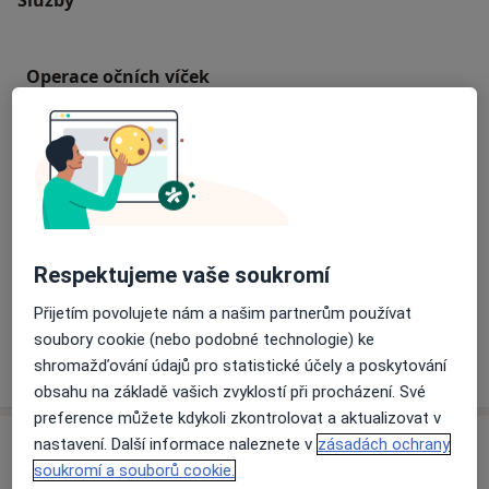
Operace očních víček
Zvětšení prsou
Modelace prsou
Respektujeme vaše soukromí
Liposukce
Přijetím povolujete nám a našim partnerům používat
soubory cookie (nebo podobné technologie) ke
shromažďování údajů pro statistické účely a poskytování
Jak fungují ceny?
obsahu na základě vašich zvyklostí při procházení. Své
preference můžete kdykoli zkontrolovat a aktualizovat v
Specialisté
nastavení. Další informace naleznete v
zásadách ochrany
soukromí a souborů cookie.