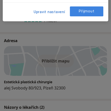
Prim. MUDr. Inka Třešková
Přijmout
Upravit nastavení
Plastický chirurg
1 názor
Adresa
Přiblížit mapu
Estetická plastická chirurgie
alej Svobody 80/923, Plzeň 32300
Názory o lékařích (2)