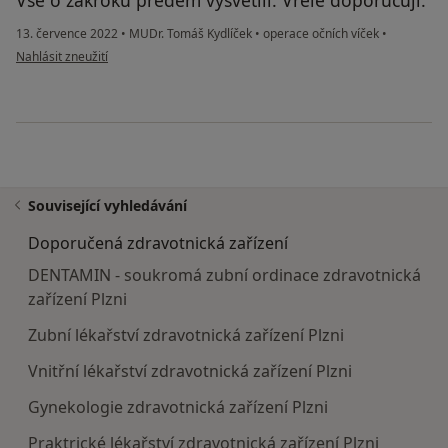
13. července 2022
•
MUDr. Tomáš Kydlíček
•
operace očních víček
•
podle názoru uživatele Hodinářová
Nahlásit zneužití
Související vyhledávání
Doporučená zdravotnická zařízení
DENTAMIN - soukromá zubní ordinace zdravotnická
zařízení Plzni
Zubní lékařství zdravotnická zařízení Plzni
Vnitřní lékařství zdravotnická zařízení Plzni
Gynekologie zdravotnická zařízení Plzni
Praktrické lékařství zdravotnická zařízení Plzni