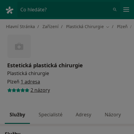
Hla
Co hledáte?
Hlavní Stránka
Zařízení
Plastická Chirurgie
Plzeň
Změna města
Estetická plastická chirurgie
Plastická chirurgie
Plzeň
1 adresa
2 názory
Služby
Specialisté
Adresy
Názory
Služby