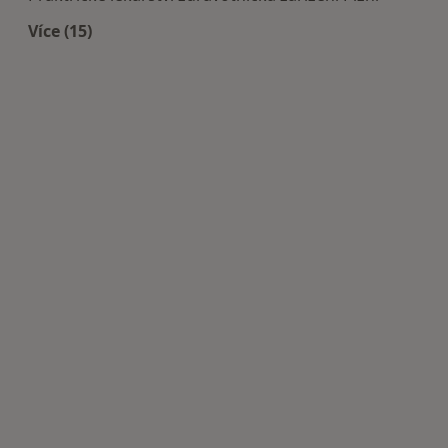
Více (15)
Více v kategorii: Doporučená zdravotnická zaříze