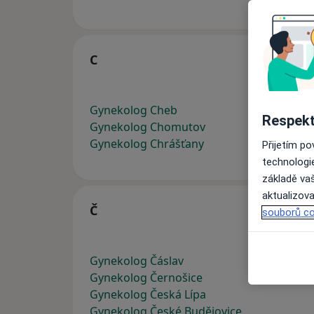
C
Gynekolog Cheb
Respekt
Gynekolog Chomutov
Gynekolog Chrášťany
Přijetím p
technologi
základě vaš
aktualizova
Č
souborů co
Gynekolog Čáslav
Gynekolog Černošice
Gynekolog Česká Lípa
Gynekolog České Budějovice