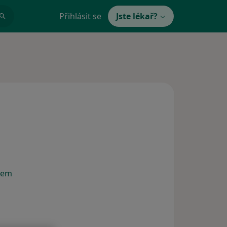
Přihlásit se
Jste lékař?
bem