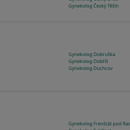
Gynekolog Český Těšín
Gynekolog Dobruška
Gynekolog Dobříš
Gynekolog Duchcov
Gynekolog Frenštát pod R