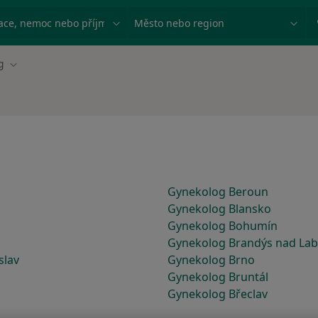
ace, nemoc nebo příjmení
Město nebo region
g
Změna města
Gynekolog Beroun
Gynekolog Blansko
Gynekolog Bohumín
Gynekolog Brandýs nad La
slav
Gynekolog Brno
Gynekolog Bruntál
Gynekolog Břeclav