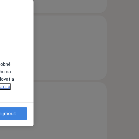
dobné
ahu na
lovat a
omí a
řijmout