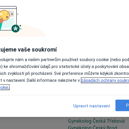
Gynekolog Choceň
ujeme vaše soukromí
Gynekolog Chotěboř
Gynekolog Chrudim
ovolujete nám a našim partnerům používat soubory cookie (nebo po
e) ke shromažďování údajů pro statistické účely a poskytování obs
ich zvyklostí při procházení. Své preference můžete kdykoli zkontro
t v nastavení. Další informace naleznete v
zásadách ochrany soukr
okie.
P
Upravit nastavení
Gynekolog Čelákovice
Gynekolog Česká Kamenice
Gynekolog Česká Třebová
Gynekolog Český Brod