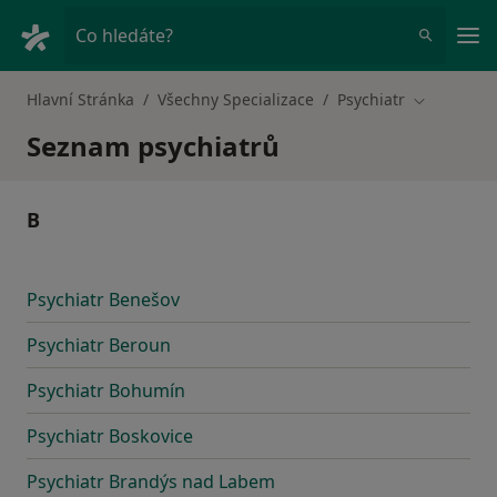
Hla
Co hledáte?
Hlavní Stránka
Všechny Specializace
Psychiatr
Změna měs
Seznam psychiatrů
B
Psychiatr Benešov
Psychiatr Beroun
Psychiatr Bohumín
Psychiatr Boskovice
Psychiatr Brandýs nad Labem