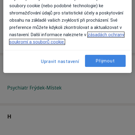
Psychiatr Dobřany
soubory cookie (nebo podobné technologie) ke
Psychiatr Dobříš
shromažďování údajů pro statistické účely a poskytování
obsahu na základě vašich zvyklostí při procházení. Své
Psychiatr Dolní Břežany
preference můžete kdykoli zkontrolovat a aktualizovat v
nastavení. Další informace naleznete v
zásadách ochrany
Psychiatr Domažlice
soukromí a souborů cookie.
Přijmout
Upravit nastavení
F
Psychiatr Frýdek-Místek
H