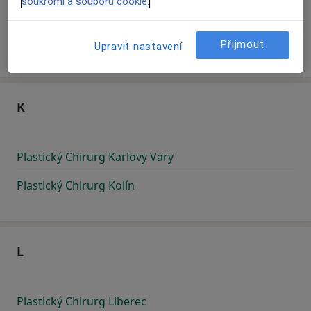
soukromí a souborů cookie.
Plastický Chirurg Jihlava
Přijmout
Upravit nastavení
K
Plastický Chirurg Karlovy Vary
Plastický Chirurg Kolín
L
Plastický Chirurg Liberec