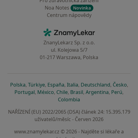
Pro zdravotnická zařízení
Noa Notes
Novinka
Centrum nápovědy
Kontakt
ZnamyLekar - Hlavní stránka
ZnanyLekarz Sp. z o.o.
ul. Kolejowa 5/7
01-217 Warszawa, Polska
se otevře v nové záložce
se otevře v nové záložce
se otevře v nové záložce
se otevře v nové záložce
se otevře v 
se o
Polska
,
Türkiye
,
España
,
Italia
,
Deutschland
,
Česko
,
se otevře v nové záložce
se otevře v nové záložce
se otevře v nové záložce
se otevře v nové záložc
se otevře v 
se ote
Portugal
,
México
,
Chile
,
Brasil
,
Argentina
,
Perú
,
se otevře v nové záložce
Colombia
NAŘÍZENÍ (EU) 2022/2065 (DSA) článek 24: 15.395.179
uživatelů/měsíc - Červen 2026
www.znamylekar.cz © 2026 - Najděte si lékaře a