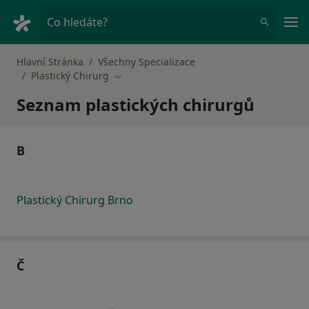
Hla
Co hledáte?
Hlavní Stránka
Všechny Specializace
Plastický Chirurg
Změna města
Seznam plastických chirurgů
B
Plastický Chirurg Brno
Č