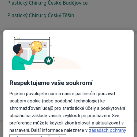
Plastický Chirurg České Budějovice
Plastický Chirurg Český Těšín
H
Plastický Chirurg Havířov
Plastický Chirurg Hluboká nad Vltavou
Respektujeme vaše soukromí
Plastický Chirurg Hranice
Přijetím povolujete nám a našim partnerům používat
soubory cookie (nebo podobné technologie) ke
Plastický Chirurg Hranice
shromažďování údajů pro statistické účely a poskytování
obsahu na základě vašich zvyklostí při procházení. Své
preference můžete kdykoli zkontrolovat a aktualizovat v
nastavení. Další informace naleznete v
zásadách ochrany
J