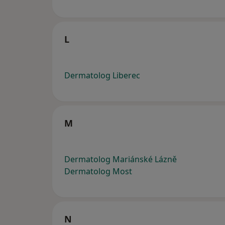
L
Dermatolog Liberec
M
Dermatolog Mariánské Lázně
Dermatolog Most
N