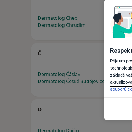
Dermatolog Cheb
Dermatolog Chrudim
Respekt
Č
Přijetím p
technologi
Dermatolog Čáslav
základě vaš
Dermatolog České Budějovice
aktualizova
souborů co
D
Dermatolog Dačice