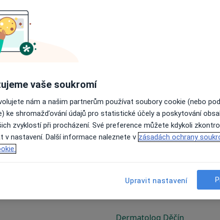
Dermatolog Chomutov
ujeme vaše soukromí
ovolujete nám a našim partnerům používat soubory cookie (nebo po
e) ke shromažďování údajů pro statistické účely a poskytování obs
Dermatolog Česká Lípa
ich zvyklostí při procházení. Své preference můžete kdykoli zkontro
Dermatolog Český Těšín
t v nastavení. Další informace naleznete v
zásadách ochrany soukr
okie.
P
Upravit nastavení
Dermatolog Děčín