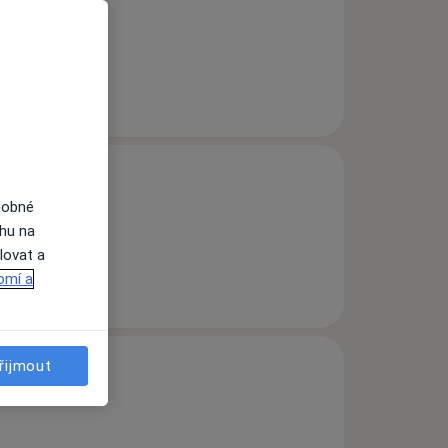
dobné
ahu na
lovat a
omí a
řijmout