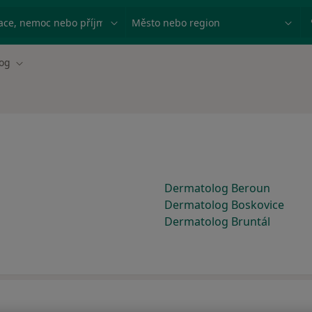
ace, nemoc nebo příjmení
Město nebo region
og
Změna města
Dermatolog Beroun
Dermatolog Boskovice
Dermatolog Bruntál