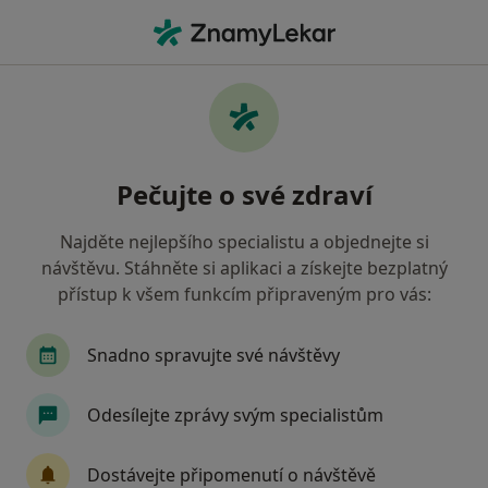
Hla
Dermatolog • Havlíčkův Brod, vysočina
Filtry
Mapa
Dermatolog Havlíčkův Brod
Pečujte o své zdraví
Jak řadíme výsledky vyhledávání?
Najděte nejlepšího specialistu a objednejte si
návštěvu. Stáhněte si aplikaci a získejte bezplatný
Jakou pojišťovnu máte?
přístup k všem funkcím připraveným pro vás:
Zdravotní pojišťovna ministerstva vnitra ČR
Snadno spravujte své návštěvy
Odesílejte zprávy svým specialistům
Dostávejte připomenutí o návštěvě