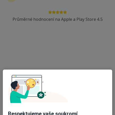
Průměrné hodnocení na Apple a Play Store 4.5
MUDr. Danuše Březinová
Dermatolog
19 názorů
Varhánkova 227, Polná
•
Mapa
Kožní ambulance
Tento specialista nenabízí online rezervaci termínu na této adrese.
Rezervovat termín
Respektujeme vaše soukromí