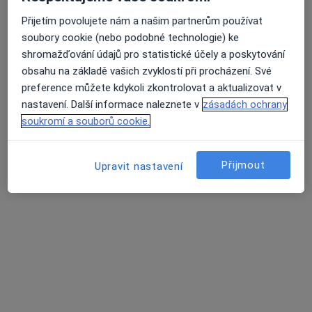
Přijetím povolujete nám a našim partnerům používat
MUDr. Květa Rytířová
soubory cookie (nebo podobné technologie) ke
Dermatolog
shromažďování údajů pro statistické účely a poskytování
Masarykova 885, Humpolec
•
Mapa
obsahu na základě vašich zvyklostí při procházení. Své
Kožní ambulance
preference můžete kdykoli zkontrolovat a aktualizovat v
nastavení. Další informace naleznete v
zásadách ochrany
Tento specialista nenabízí online rezervaci termínu na této adrese.
soukromí a souborů cookie.
Rezervovat termín
Přijmout
Upravit nastavení
MUDr. Marie Štefánková