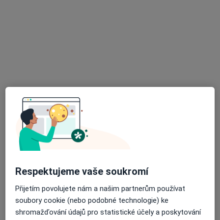
Dermatolog
30 názorů
Jana Palacha 1461, Pardubice
•
Mapa
Sam. ord. lékaře spec. - kožní
Tento specialista nenabízí online rezervaci termínu na této adrese.
Rezervovat termín
Respektujeme vaše soukromí
Přijetím povolujete nám a našim partnerům používat
MUDr. Markéta Hlavatá Stružínská
soubory cookie (nebo podobné technologie) ke
Dermatolog
shromažďování údajů pro statistické účely a poskytování
29 názorů