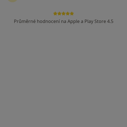
MUDr. Drahomíra Kotlářová
·
Více
Dermatolog, Ostatní
61 názorů
Průměrné hodnocení na Apple a Play Store 4.5
Jiráskova ulice 2860, Pardubice
•
Mapa
L centrum Pardubice
Tento specialista nenabízí online rezervaci termínu na této adrese.
Rezervovat termín
MUDr. Iva Žampachová