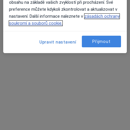
obsahu na základě vašich zvyklostí při procházení. Své
preference můžete kdykoli zkontrolovat a aktualizovat v
Průmyslová 890, Chrudim
•
Mapa
nastavení. Další informace naleznete v
zásadách ochrany
Dermatovenerologická ambulance
soukromí a souborů cookie.
Tento specialista nenabízí online rezervaci termínu na této adrese.
Rezervovat termín
Přijmout
Upravit nastavení
MUDr. Iva Zelinková
Dermatolog
Průmyslová 890, Chrudim
•
Mapa
Kožní ordinace