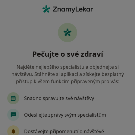
Hla
Dermatolog • Chrudim, pardubický
Filtry
Mapa
Dermatolog Chrudim
Pečujte o své zdraví
Jak řadíme výsledky vyhledávání?
Najděte nejlepšího specialistu a objednejte si
návštěvu. Stáhněte si aplikaci a získejte bezplatný
Jakou pojišťovnu máte?
přístup k všem funkcím připraveným pro vás:
Snadno spravujte své návštěvy
Odesílejte zprávy svým specialistům
Dostávejte připomenutí o návštěvě