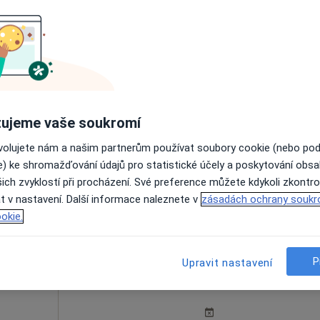
rejček
Dnes
Zítra
So
Ne
6 Srpen
7 Srpen
8 Srpen
9 Srpen
ujeme vaše soukromí
Online rezervace termínu není k dispozic
ovolujete nám a našim partnerům používat soubory cookie (nebo po
e) ke shromažďování údajů pro statistické účely a poskytování obs
Rezervovat termín
ich zvyklostí při procházení. Své preference můžete kdykoli zkontro
t v nastavení. Další informace naleznete v
zásadách ochrany soukr
y/
okie.
P
Upravit nastavení
Dnes
Zítra
So
Ne
6 Srpen
7 Srpen
8 Srpen
9 Srpen