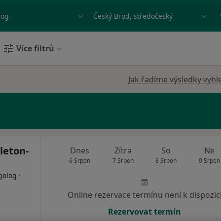
ace, nemoc nebo příjmení
Město nebo region
Více filtrů
Jak řadíme výsledky vyhl
leton-
Dnes
Zítra
So
Ne
6 Srpen
7 Srpen
8 Srpen
9 Srpen
·
golog
Online rezervace termínu není k dispozic
Rezervovat termín