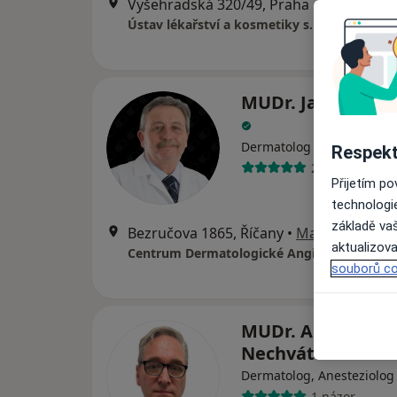
Vyšehradská 320/49, Praha
•
Mapa
Ústav lékařství a kosmetiky s.r.o.
MUDr. Jaroslav St
Dermatolog
Respekt
23 názorů
Přijetím p
technologi
základě vaš
Bezručova 1865, Říčany
•
Mapa
aktualizova
Centrum Dermatologické Angiologie /Říčan
souborů co
MUDr. Antonín
Nechvátal
Dermatolog, Anesteziolog
1 názor