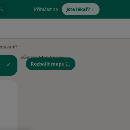
Přihlásit se
Jste lékař?
edávání?
Rozbalit mapu
Po
Út
St
10 Srpen
11 Srpen
12 Srpen
i