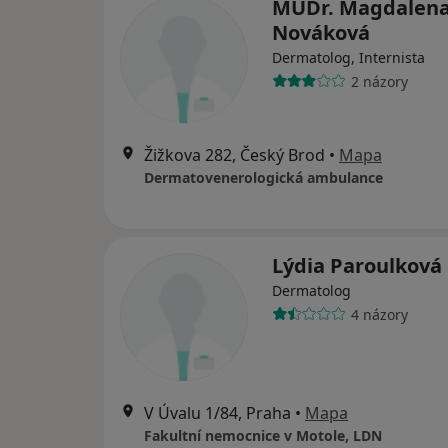
MUDr. Magdalen
Nováková
Dermatolog, Internista
2 názory
Žižkova 282, Český Brod
•
Mapa
Dermatovenerologická ambulance
Lýdia Paroulková
Dermatolog
4 názory
V Úvalu 1/84, Praha
•
Mapa
Fakultní nemocnice v Motole, LDN