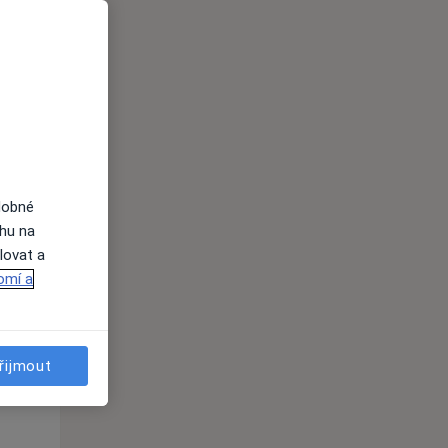
Po
Út
St
10 Srpen
11 Srpen
12 Srpen
i
dobné
ahu na
lovat a
omí a
řijmout
Po
Út
St
10 Srpen
11 Srpen
12 Srpen