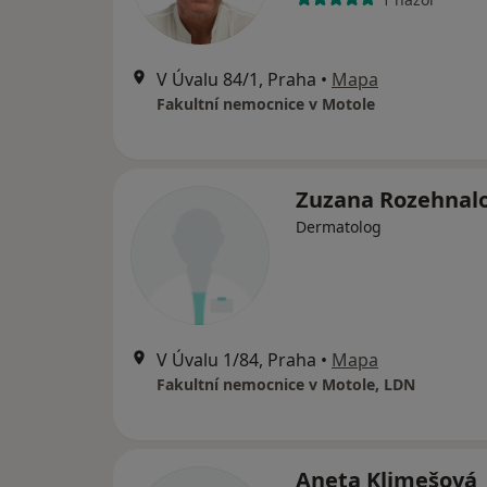
V Úvalu 84/1, Praha
•
Mapa
Fakultní nemocnice v Motole
Zuzana Rozehnal
Dermatolog
V Úvalu 1/84, Praha
•
Mapa
Fakultní nemocnice v Motole, LDN
Aneta Klimešová