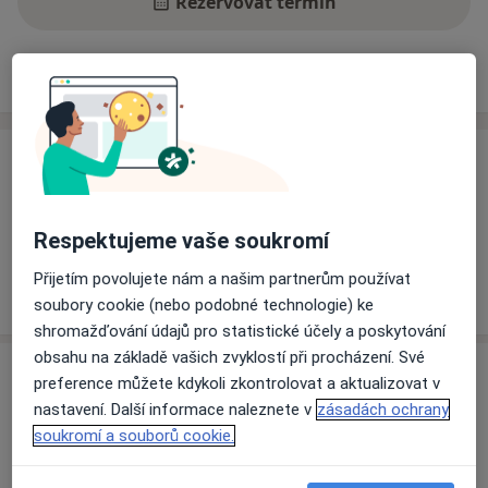
Rezervovat termín
Ceník
Adresy
Názory pacientů
Ceník
Informace o službách a cenách nejsou k dispozici
Tento specialista ještě nepřidával žádné informace o
Respektujeme vaše soukromí
svých službách.
Přijetím povolujete nám a našim partnerům používat
soubory cookie (nebo podobné technologie) ke
shromažďování údajů pro statistické účely a poskytování
obsahu na základě vašich zvyklostí při procházení. Své
Adresa
preference můžete kdykoli zkontrolovat a aktualizovat v
nastavení. Další informace naleznete v
zásadách ochrany
Fakultní nemocnice v Motole, LDN
soukromí a souborů cookie.
V Úvalu 1/84,
Praha
150 06