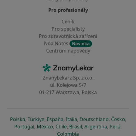
Pro profesionály
Ceník
Pro specialisty
Pro zdravotnická zařízení
Noa Notes
Novinka
Centrum nápovědy
Kontakt
ZnamyLekar - Hlavní stránka
ZnanyLekarz Sp. z o.o.
ul. Kolejowa 5/7
01-217 Warszawa, Polska
se otevře v nové záložce
se otevře v nové záložce
se otevře v nové záložce
se otevře v nové záložce
se otevře v 
se o
Polska
,
Türkiye
,
España
,
Italia
,
Deutschland
,
Česko
,
se otevře v nové záložce
se otevře v nové záložce
se otevře v nové záložce
se otevře v nové záložc
se otevře v 
se ote
Portugal
,
México
,
Chile
,
Brasil
,
Argentina
,
Perú
,
se otevře v nové záložce
Colombia