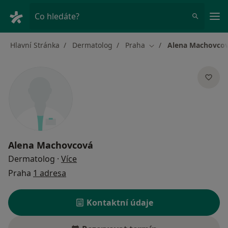
Hla
Co hledáte?
Hlavní Stránka
Dermatolog
Praha
Alena Machovco
Změna města
Alena Machovcová
o specializacích
Dermatolog
·
Více
Praha
1 adresa
Kontaktní údaje