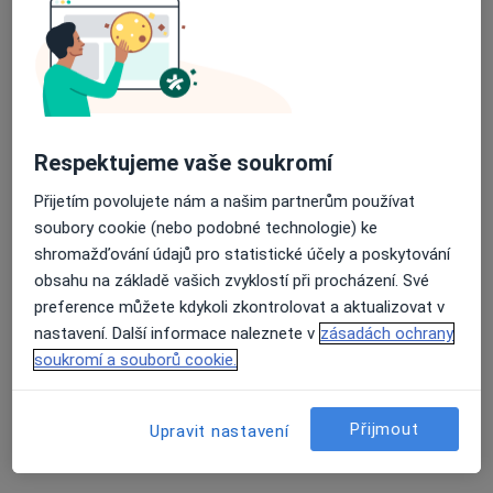
·
Více
Dermatolog, Chirurg, Gastroenterolog
11 názorů
Duchcovská 53, Teplice
•
Mapa
Krajská zdravotní, a.s. - Nemocnice Teplice, o.z.
Tato klinika nemá specialisty s dostupnými termíny v online kalendáři
Respektujeme vaše soukromí
Zobrazit profil
Přijetím povolujete nám a našim partnerům používat
soubory cookie (nebo podobné technologie) ke
shromažďování údajů pro statistické účely a poskytování
obsahu na základě vašich zvyklostí při procházení. Své
preference můžete kdykoli zkontrolovat a aktualizovat v
nastavení. Další informace naleznete v
zásadách ochrany
soukromí a souborů cookie.
MUDr. Sonja Lacinová
Přijmout
Upravit nastavení
Dermatolog