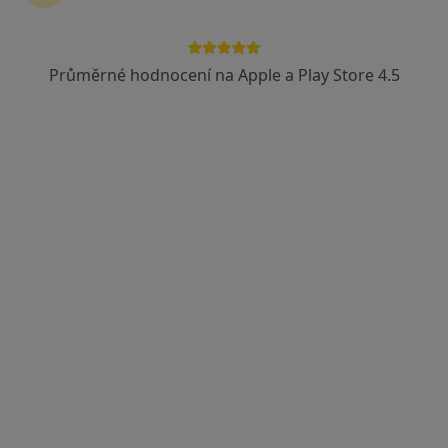
MUDr. Stamatula Abrhámová
Dermatolog
Průměrné hodnocení na Apple a Play Store 4.5
10 názorů
Duchcovská 899/2, Teplice
•
Mapa
Ordinace
Tento specialista nenabízí online rezervaci termínu na této adrese.
Rezervovat termín
Mojmír Kozel