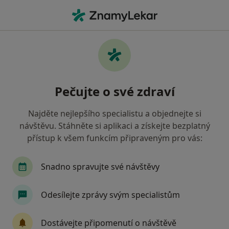
Hla
Dermatolog • Most, ústecký
Filtry
Mapa
Dermatolog Most
Pečujte o své zdraví
Jak řadíme výsledky vyhledávání?
Najděte nejlepšího specialistu a objednejte si
návštěvu. Stáhněte si aplikaci a získejte bezplatný
Jakou pojišťovnu máte?
přístup k všem funkcím připraveným pro vás:
Snadno spravujte své návštěvy
Odesílejte zprávy svým specialistům
Dostávejte připomenutí o návštěvě