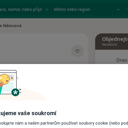
ace, nemoc nebo příjmení
Město nebo region
še Němcová
sta
Objednejt
Neaktivní
Dnes
ializacích
8 Srpen
Tento 
Rezervovat termín
ujeme vaše soukromí
Názory pacientů
ovolujete nám a našim partnerům používat soubory cookie (nebo po