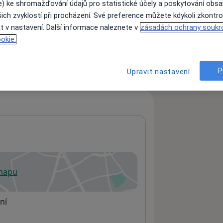
e) ke shromažďování údajů pro statistické účely a poskytování obs
ich zvyklostí při procházení. Své preference můžete kdykoli zkontro
t v nastavení. Další informace naleznete v
zásadách ochrany soukr
ách nejsou k dispozici
okie.
ádné informace o svých službách.
P
Upravit nastavení
 mapu
 otevře v nové záložce
ní