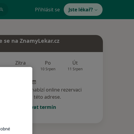
Přihlásit se
Jste lékař?
e se na ZnamyLekar.cz
Zítra
Po
Út
St
Čt
9 Srpen
10 Srpen
11 Srpen
12 Srpen
13 Srp
specialista nenabízí online rezervaci
termínu na této adrese.
Rezervovat termín
dobné