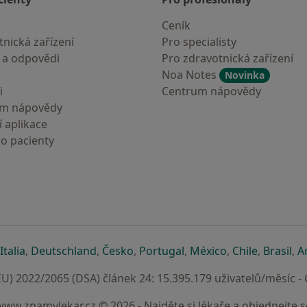
Ceník
nická zařízení
Pro specialisty
 a odpovědi
Pro zdravotnická zařízení
Noa Notes
Novinka
i
Centrum nápovědy
um nápovědy
 aplikace
ro pacienty
záložce
 v nové záložce
e otevře v nové záložce
se otevře v nové záložce
se otevře v nové záložce
se otevře v nové záložce
se otevře v nové záložc
se otevře v nov
se otevře
se 
Italia
,
Deutschland
,
Česko
,
Portugal
,
México
,
Chile
,
Brasil
,
A
U) 2022/2065 (DSA) článek 24: 15.395.179 uživatelů/měsíc -
www.znamylekar.cz © 2026 - Najděte si lékaře a objednejte s