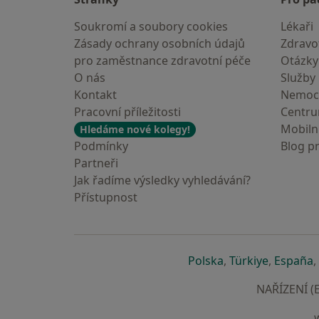
Soukromí a soubory cookies
Lékaři
Zásady ochrany osobních údajů
Zdravot
pro zaměstnance zdravotní péče
Otázky
O nás
Služby
Kontakt
Nemoc
Pracovní příležitosti
Centr
Mobilní
Hledáme nové kolegy!
Podmínky
Blog p
Partneři
Jak řadíme výsledky vyhledávání?
Přístupnost
se otevře v nové 
se otevře
s
Polska
,
Türkiye
,
España
,
NAŘÍZENÍ (E