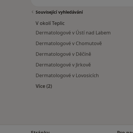
Související vyhledávání
V okolí Teplic
Dermatologové v Ústí nad Labem
Dermatologové v Chomutově
Dermatologové v Děčíně
Dermatologové v Jirkově
Dermatologové v Lovosicích
Více (2)
Více v kategorii: V okolí Teplic
Stránky
Pro pa