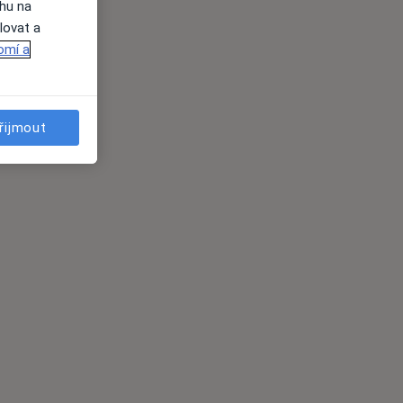
ahu na
lovat a
omí a
řijmout