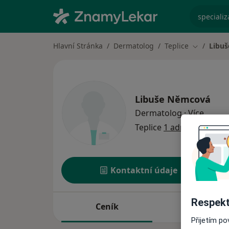
specializ
Hlavní Stránka
Dermatolog
Teplice
Libu
Změna mě
Libuše Němcová
o spec
Dermatolog
·
Více
Teplice
1 adresa
Kontaktní údaje
Respekt
Ceník
Adresy
Přijetím p