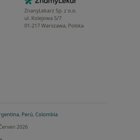
Kontakt
ZnanyLekarz Sp. z o.o.
ul. Kolejowa 5/7
01-217 Warszawa, Polska
e
é záložce
 v nové záložce
otevře v nové záložce
se otevře v nové záložce
se otevře v nové záložce
se otevře v nové záložce
rgentina
,
Perú
,
Colombia
 Červen 2026
e