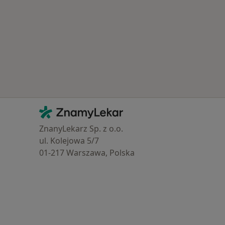
Kontakt
ZnamyLekar - Hlavní stránka
ZnanyLekarz Sp. z o.o.
ul. Kolejowa 5/7
01-217 Warszawa, Polska