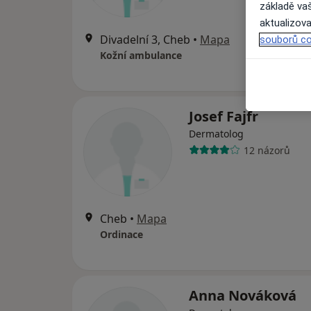
základě vaš
aktualizova
Divadelní 3, Cheb
•
Mapa
souborů co
Kožní ambulance
Josef Fajfr
Dermatolog
12 názorů
Cheb
•
Mapa
Ordinace
Anna Nováková