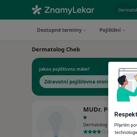
specializ
Dostupné termíny
Pojištění
Dermatolog Cheb
Jakou pojišťovnu máte?
Zdravotní pojišťovna ministerstva vni
MUDr. Petra Ullw
Respekt
Dermatolog
Přijetím p
6 názorů
technologi