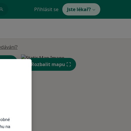
Přihlásit se
Jste lékař?
edávání?
Rozbalit mapu
Út
St
Čt
n
11 Srpen
12 Srpen
13 Srpen
dobné
ahu na
i