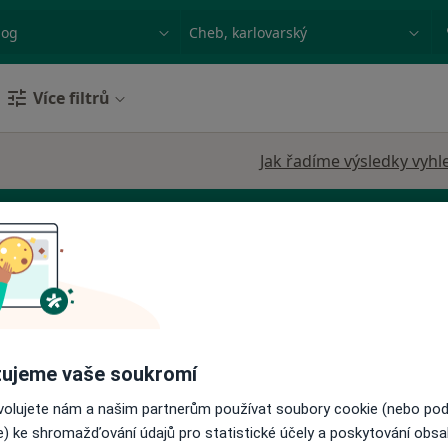
ace, nemoc nebo příjmení
Město nebo region
Více filtrů
Jak řadíme výsledky vyhl
tra ČR
erová
Dnes
Zítra
Ne
Po
ujeme vaše soukromí
7 Srpen
8 Srpen
9 Srpen
10 Srpe
ovolujete nám a našim partnerům používat soubory cookie (nebo po
e) ke shromažďování údajů pro statistické účely a poskytování obs
Online rezervace termínu není k dispozic