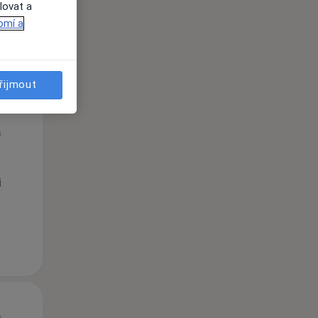
lovat a
omí a
řijmout
Út
St
Čt
n
11 Srpen
12 Srpen
13 Srpen
i
Út
St
Čt
n
11 Srpen
12 Srpen
13 Srpen