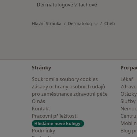
Dermatologové v Tachově
Hlavní Stránka
Dermatolog
Cheb
Změna města
Stránky
Pro pa
Soukromí a soubory cookies
Lékaři
Zásady ochrany osobních údajů
Zdravot
pro zaměstnance zdravotní péče
Otázky
O nás
Služby
Kontakt
Nemoc
Pracovní příležitosti
Centr
Mobilní
Hledáme nové kolegy!
Podmínky
Blog p