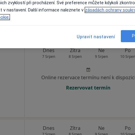
ich zvyklostí při procházení. Své preference můžete kdykoli zkontro
Rezervovat termín
t v nastavení. Další informace naleznete v
zásadách ochrany soukr
okie.
P
Upravit nastavení
Dnes
Zítra
Ne
Po
7 Srpen
8 Srpen
9 Srpen
10 Srpe
Online rezervace termínu není k dispozic
Rezervovat termín
Dnes
Zítra
Ne
Po
7 Srpen
8 Srpen
9 Srpen
10 Srpe