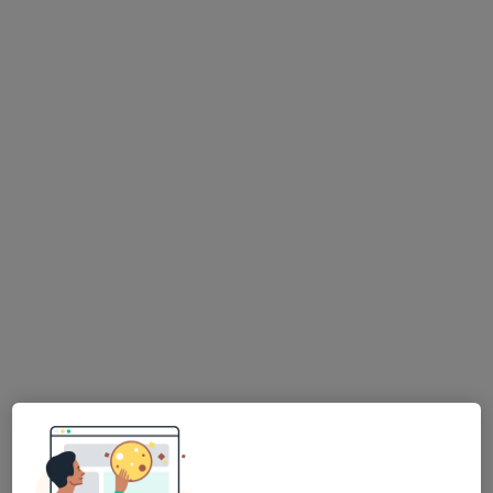
Dermatolog
15 názorů
Bulharská 5, Karlovy Vary
•
Mapa
Kožní ordinace pro děti i dospělé
Tento specialista nenabízí online rezervaci termínu na této adrese.
Rezervovat termín
Zdeňka Fraňková
Dermatolog