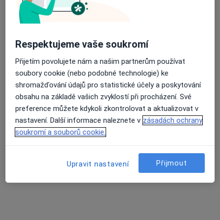
5 názorů
nábřeží Petra Bezruče 430, Sokolov
•
Mapa
Dermatologická ordinace
Respektujeme vaše soukromí
Tento specialista nenabízí online rezervaci termínu na této adrese.
Přijetím povolujete nám a našim partnerům používat
Rezervovat termín
soubory cookie (nebo podobné technologie) ke
shromažďování údajů pro statistické účely a poskytování
obsahu na základě vašich zvyklostí při procházení. Své
preference můžete kdykoli zkontrolovat a aktualizovat v
nastavení. Další informace naleznete v
zásadách ochrany
soukromí a souborů cookie.
Přijmout
Upravit nastavení
MUDr. Ivana Holzhauserová
Dermatolog
24 názorů