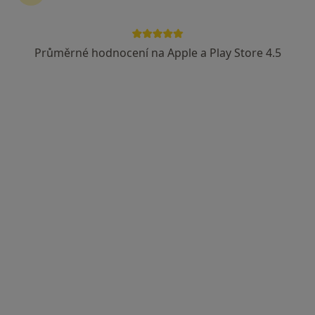
MUDr. Hana Lindovská
Dermatolog
Průměrné hodnocení na Apple a Play Store 4.5
18 názorů
Jiráskova 763/9, Sokolov
•
Mapa
Ordinace kožních nemocí
Tento specialista nenabízí online rezervaci termínu na této adrese.
Rezervovat termín
MUDr. Stanislav Poustka