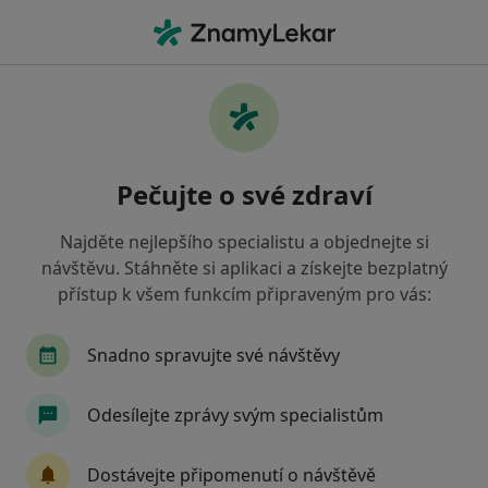
Hla
Dermatolog • Sokolov, karlovarský
Filtry
Mapa
Dermatolog Sokolov
Pečujte o své zdraví
Jak řadíme výsledky vyhledávání?
Najděte nejlepšího specialistu a objednejte si
návštěvu. Stáhněte si aplikaci a získejte bezplatný
Jakou pojišťovnu máte?
přístup k všem funkcím připraveným pro vás:
Snadno spravujte své návštěvy
Odesílejte zprávy svým specialistům
Dostávejte připomenutí o návštěvě