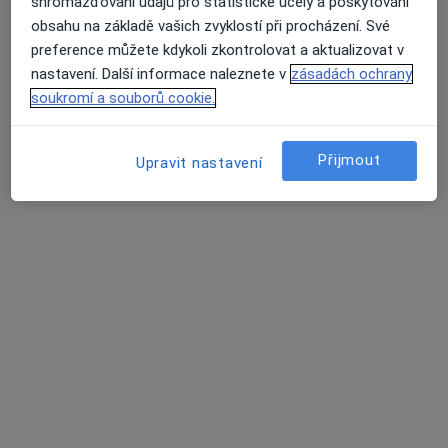
shromažďování údajů pro statistické účely a poskytování
obsahu na základě vašich zvyklostí při procházení. Své
MUDr. Zuzana Tunková
preference můžete kdykoli zkontrolovat a aktualizovat v
Dermatolog
nastavení. Další informace naleznete v
zásadách ochrany
70 názorů
soukromí a souborů cookie.
U Nemocnice 4, Svitavy
•
Mapa
INFINMED s.r.o., dermatovenerologie
Přijmout
Upravit nastavení
Tento specialista nenabízí online rezervaci termínu na této adrese.
Rezervovat termín