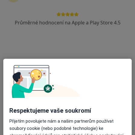
Průměrné hodnocení na Apple a Play Store 4.5
MUDr. Petr Třeštík
Dermatolog
53 názorů
Hraniční 9, Svitavy
•
Mapa
Sam. ord. lékaře spec. - kožní
Tento specialista nenabízí online rezervaci termínu na této adrese.
Rezervovat termín
Respektujeme vaše soukromí
Přijetím povolujete nám a našim partnerům používat
soubory cookie (nebo podobné technologie) ke