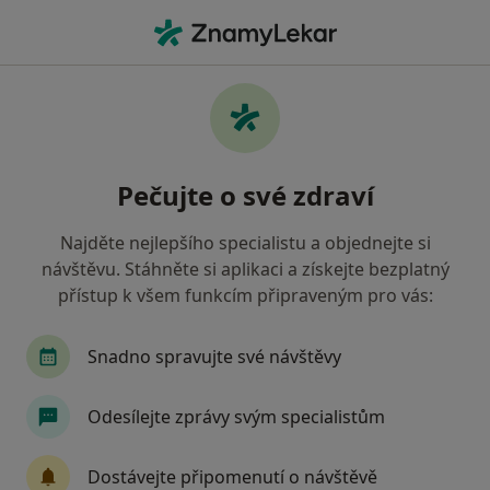
Hla
Dermatolog • Svitavy, pardubický
Filtry
Mapa
Dermatolog Svitavy
Pečujte o své zdraví
Jak řadíme výsledky vyhledávání?
Najděte nejlepšího specialistu a objednejte si
návštěvu. Stáhněte si aplikaci a získejte bezplatný
Jakou pojišťovnu máte?
přístup k všem funkcím připraveným pro vás:
Zdravotní pojišťovna ministerstva vnitra ČR
O
Snadno spravujte své návštěvy
Odesílejte zprávy svým specialistům
Dostávejte připomenutí o návštěvě