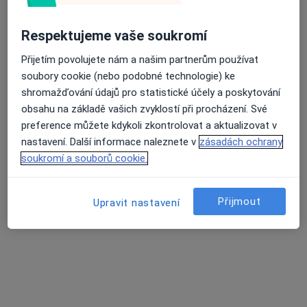
Komenského 519/7, Liberec
•
Mapa
Perfect Clinic
Respektujeme vaše soukromí
Tento specialista nenabízí online rezervaci termínu na této adrese.
Přijetím povolujete nám a našim partnerům používat
Rezervovat termín
soubory cookie (nebo podobné technologie) ke
shromažďování údajů pro statistické účely a poskytování
obsahu na základě vašich zvyklostí při procházení. Své
preference můžete kdykoli zkontrolovat a aktualizovat v
nastavení. Další informace naleznete v
zásadách ochrany
soukromí a souborů cookie.
Přijmout
Upravit nastavení
MUDr. Roman Kufa
Plastický chirurg, Chirurg
69 názorů
Komenského 519/7, Liberec
•
Mapa
Perfect Clinic