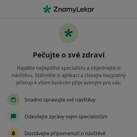
Hla
Plastický Chirurg • Liberec, liberecký
Filtry
Mapa
Plastický chirurg Liberec
Pečujte o své zdraví
Jak řadíme výsledky vyhledávání?
Najděte nejlepšího specialistu a objednejte si
návštěvu. Stáhněte si aplikaci a získejte bezplatný
přístup k všem funkcím připraveným pro vás:
Snadno spravujte své návštěvy
Odesílejte zprávy svým specialistům
MUDr. Zdeněk Pros
Plastický chirurg
Dostávejte připomenutí o návštěvě