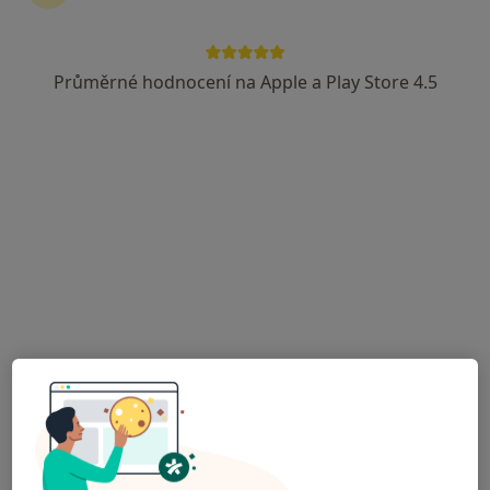
48 názorů
Komenského 519/7, Liberec
•
Mapa
Perfect Clinic
Průměrné hodnocení na Apple a Play Store 4.5
Tento specialista nenabízí online rezervaci termínu na této adrese.
Rezervovat termín
MUDr. Jaroslav Hirňák
·
Více
Plastický chirurg
16 názorů