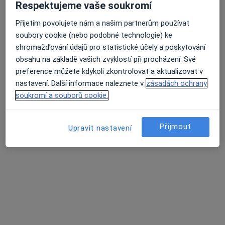
Respektujeme vaše soukromí
MUDr. Zdeněk Faldyna
Přijetím povolujete nám a našim partnerům používat
Psychiatr, Psychoterapeut
soubory cookie (nebo podobné technologie) ke
11 názorů
shromažďování údajů pro statistické účely a poskytování
obsahu na základě vašich zvyklostí při procházení. Své
Online psychoterapie
1 500 Kč
preference můžete kdykoli zkontrolovat a aktualizovat v
Tento specialista nenabízí online rezervaci termínu na této adrese.
nastavení. Další informace naleznete v
zásadách ochrany
soukromí a souborů cookie.
Rezervovat termín
Přijmout
Upravit nastavení
MUDr. Marie Procházková