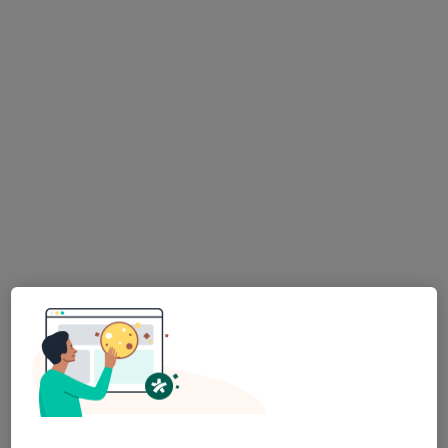
MUDr. Šárka Bínová
·
Více
Psychiatr, Dětský psychiatr, Psychoterapeut
427 názorů
Konzultace online
Hrazeno pojišťovnou
Tento specialista nenabízí online rezervaci termínu na této adrese.
Rezervovat termín