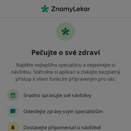
Hla
Psychiatr • Ostrov, karlovarský
Filtry
Mapa
Psychiatr Ostrov
Pečujte o své zdraví
Jak řadíme výsledky vyhledávání?
Najděte nejlepšího specialistu a objednejte si
návštěvu. Stáhněte si aplikaci a získejte bezplatný
Jakou pojišťovnu máte?
přístup k všem funkcím připraveným pro vás:
Zdravotní pojišťovna ministerstva vnitra ČR
Snadno spravujte své návštěvy
Odesílejte zprávy svým specialistům
Dostávejte připomenutí o návštěvě