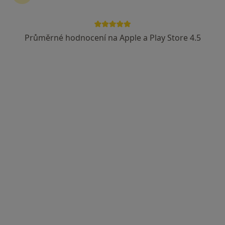
MUDr. Darja Trejtnarová
Průměrné hodnocení na Apple a Play Store 4.5
·
Více
Psychiatr, Psychoterapeut
1 názor
Hroznětínská 350, Ostrov
•
Mapa
MUDr. Trejtnarová Darja
Individuální psychoterapie
od 400 kč
Tento specialista nenabízí online rezervaci termínu na této adrese.
Rezervovat termín