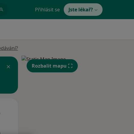
Přihlásit se
Jste lékař?
edávání?
Rozbalit mapu
Út
St
Čt
n
11 Srpen
12 Srpen
13 Srpen
i