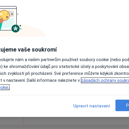
Rezervovat termín
Dnes
Zítra
Ne
Po
ujeme vaše soukromí
7 Srpen
8 Srpen
9 Srpen
10 Srpe
ovolujete nám a našim partnerům používat soubory cookie (nebo po
e) ke shromažďování údajů pro statistické účely a poskytování obs
ich zvyklostí při procházení. Své preference můžete kdykoli zkontro
Online rezervace termínu není k dispozic
t v nastavení. Další informace naleznete v
zásadách ochrany soukr
Rezervovat termín
okie.
P
Upravit nastavení