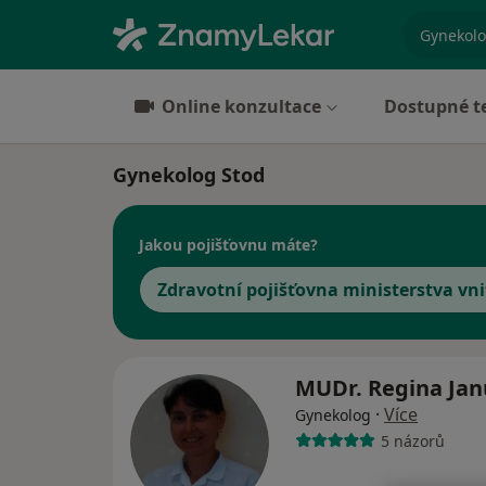
specializ
Online konzultace
Dostupné t
Gynekolog Stod
Jakou pojišťovnu máte?
Zdravotní pojišťovna ministerstva vni
MUDr. Regina Ja
·
Více
Gynekolog
5 názorů