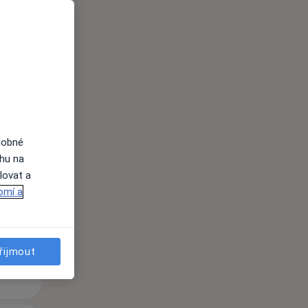
Út
St
Čt
n
11 Srpen
12 Srpen
13 Srpen
dobné
ahu na
lovat a
i
omí a
řijmout