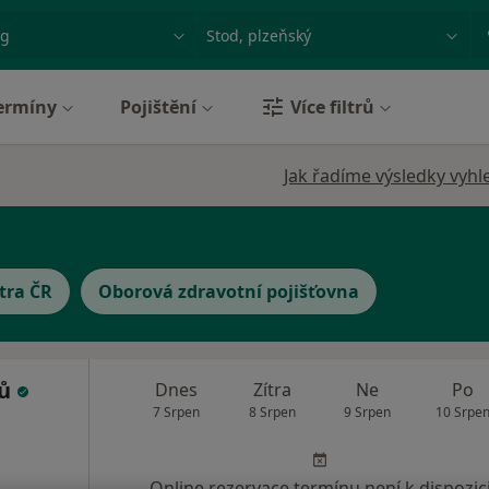
ace, nemoc nebo příjmení
Město nebo region
ermíny
Pojištění
Více filtrů
Jak řadíme výsledky vyhl
tra ČR
Oborová zdravotní pojišťovna
nů
Dnes
Zítra
Ne
Po
7 Srpen
8 Srpen
9 Srpen
10 Srpe
Online rezervace termínu není k dispozic