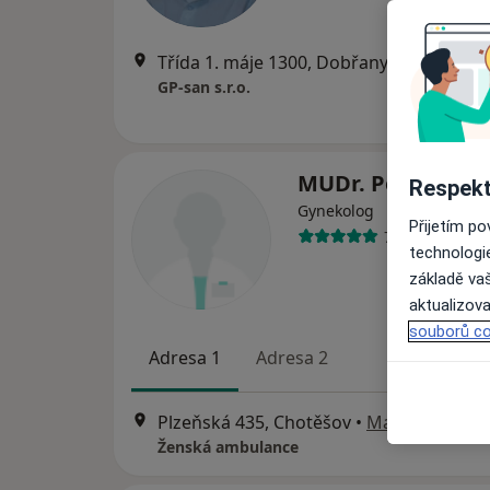
Třída 1. máje 1300, Dobřany
•
Mapa
GP-san s.r.o.
MUDr. Petr Krčál
Respekt
Gynekolog
Přijetím p
73 názorů
technologi
základě vaš
aktualizova
souborů co
Adresa 1
Adresa 2
Plzeňská 435, Chotěšov
•
Mapa
Ženská ambulance